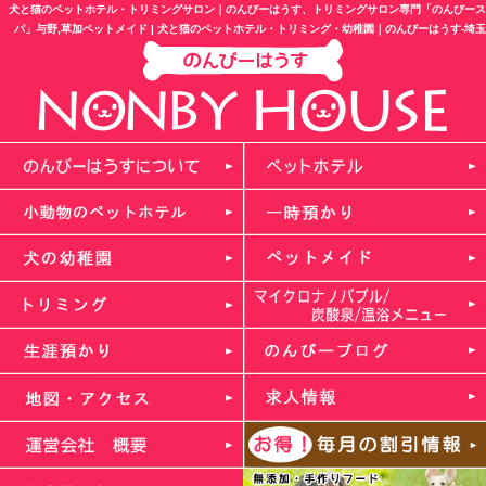
犬と猫のペットホテル・トリミングサロン｜のんびーはうす、トリミングサロン専門「のんびース
パ」与野,草加ペットメイド | 犬と猫のペットホテル・トリミング・幼稚園｜のんびーはうす-埼玉