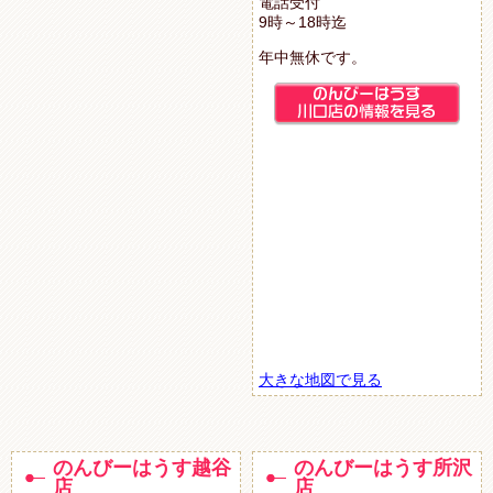
電話受付
9時～18時迄
年中無休です。
大きな地図で見る
のんびーはうす越谷
のんびーはうす所沢
店
店