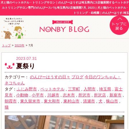
犬と猫のペットホテル・トリミングサロン｜のんびーはうすは埼玉県内に5店舗展開するペットホテ
ルトリミングサロン専門ののんびースパも埼玉県内2店舗展開7月, 2023 | 犬と猫のペットホテル・
トリミング・幼稚園｜のんびーはうす-埼玉
トップ
>
2023年
>
7月
2023.07.31
夏祭り
カテゴリー：
のんびーはうすの日々
ブログ
今日のワンちゃん・
ネコちゃん
タグ：
ふじみ野市
,
ペットホテル
,
三芳町
,
入間市
,
埼玉県
,
富士
見市
,
小動物
,
小平市
,
川越市
,
志木市
,
所沢市
,
所沢店
,
新座市
,
朝霞市
,
東久留米市
,
東大和市
,
東村山市
,
清瀬市
,
犬
,
狭山市
,
猫