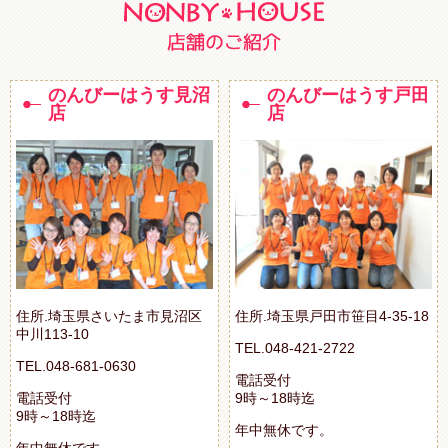
のんびーはうす見沼
のんびーはうす戸田
店
店
住所.埼玉県さいたま市見沼区
住所.埼玉県戸田市笹目4-35-18
中川113-10
TEL.048-421-2722
TEL.048-681-0630
電話受付
電話受付
9時～18時迄
9時～18時迄
年中無休です。
年中無休です。