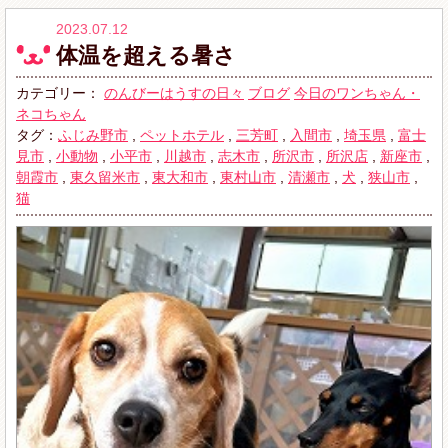
2023.07.12
体温を超える暑さ
カテゴリー：
のんびーはうすの日々
ブログ
今日のワンちゃん・
ネコちゃん
タグ：
ふじみ野市
,
ペットホテル
,
三芳町
,
入間市
,
埼玉県
,
富士
見市
,
小動物
,
小平市
,
川越市
,
志木市
,
所沢市
,
所沢店
,
新座市
,
朝霞市
,
東久留米市
,
東大和市
,
東村山市
,
清瀬市
,
犬
,
狭山市
,
猫