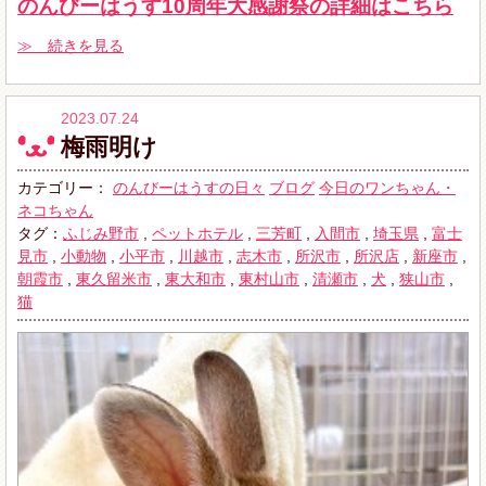
のんびーはうす10周年大感謝祭の詳細はこちら
≫ 続きを見る
2023.07.24
梅雨明け
カテゴリー：
のんびーはうすの日々
ブログ
今日のワンちゃん・
ネコちゃん
タグ：
ふじみ野市
,
ペットホテル
,
三芳町
,
入間市
,
埼玉県
,
富士
見市
,
小動物
,
小平市
,
川越市
,
志木市
,
所沢市
,
所沢店
,
新座市
,
朝霞市
,
東久留米市
,
東大和市
,
東村山市
,
清瀬市
,
犬
,
狭山市
,
猫