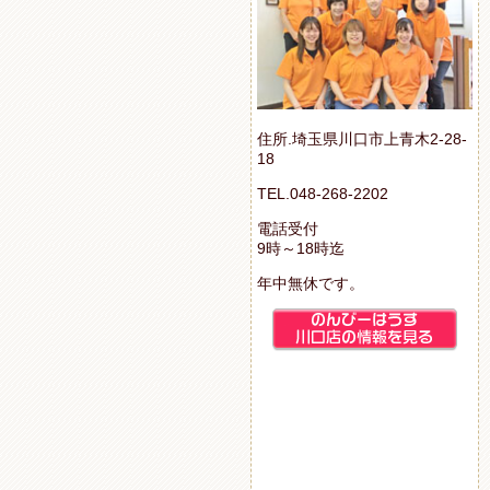
住所.埼玉県川口市上青木2-28-
18
TEL.048-268-2202
電話受付
9時～18時迄
年中無休です。