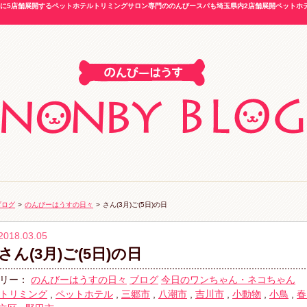
5店舗展開するペットホテルトリミングサロン専門ののんびースパも埼玉県内2店舗展開ペットホテル
ブログ
>
のんびーはうすの日々
>
さん(3月)ご(5日)の日
2018.03.05
さん(3月)ご(5日)の日
リー：
のんびーはうすの日々
ブログ
今日のワンちゃん・ネコちゃん
トリミング
,
ペットホテル
,
三郷市
,
八潮市
,
吉川市
,
小動物
,
小鳥
,
春