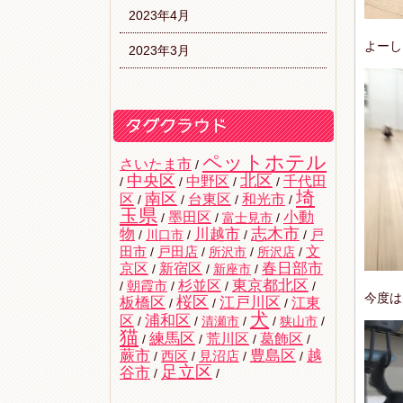
2023年4月
よーし
2023年3月
ペットホテル
さいたま市
/
中央区
北区
中野区
千代田
/
/
/
/
埼
南区
区
台東区
和光市
/
/
/
/
玉県
墨田区
小動
/
/
富士見市
/
志木市
物
川越市
戸
/
川口市
/
/
/
文
田市
/
戸田店
/
所沢市
/
所沢店
/
京区
新宿区
春日部市
/
/
新座市
/
杉並区
東京都北区
/
朝霞市
/
/
/
今度は
桜区
板橋区
江戸川区
江東
/
/
/
犬
区
浦和区
/
/
清瀬市
/
/
狭山市
/
猫
練馬区
荒川区
葛飾区
/
/
/
/
蕨市
豊島区
越
西区
/
/
見沼店
/
/
足立区
谷市
/
/