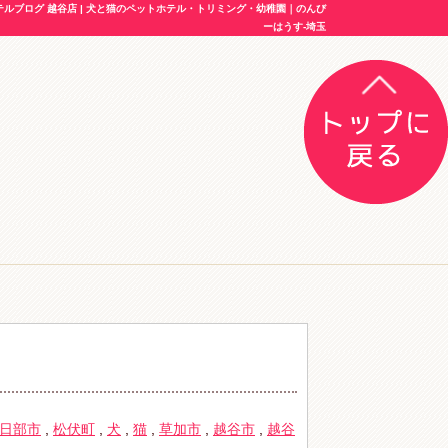
ブログ 越谷店 | 犬と猫のペットホテル・トリミング・幼稚園｜のんび
ーはうす-埼玉
日部市
,
松伏町
,
犬
,
猫
,
草加市
,
越谷市
,
越谷