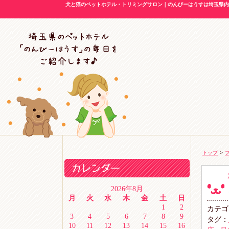
犬と猫のペットホテル・トリミングサロン｜のんびーはうすは埼玉県内に
トップ
>
2026年8月
月
火
水
木
金
土
日
1
2
カテゴ
3
4
5
6
7
8
9
タグ：
10
11
12
13
14
15
16