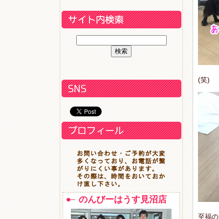
(笑)
のんびーはうす見沼店
至福の