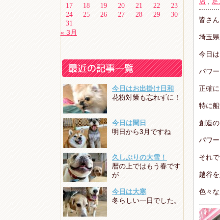
店
,
足
17
18
19
20
21
22
23
24
25
26
27
28
29
30
皆さん
31
« 3月
埼玉県
今日は
パワー
今日はお出掛け日和
正確に
花粉対策も忘れずに！
特に船
今日は閏日
創造の
明日から3月ですね
パワー
久しぶりの大雪！
それで
暦の上ではもう春です
越谷を
が…
今日は大寒
色々な
冬らしい一日でした。