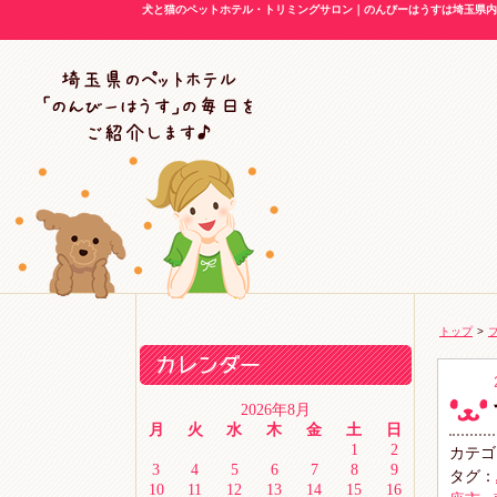
犬と猫のペットホテル・トリミングサロン｜のんびーはうすは埼玉県内に
トップ
>
2026年8月
月
火
水
木
金
土
日
1
2
カテゴ
3
4
5
6
7
8
9
タグ：
10
11
12
13
14
15
16