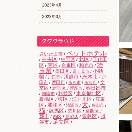
2023年4月
2023年3月
ペットホテル
さいたま市
/
中央区
北区
中野区
千代田
/
/
/
/
埼
南区
区
台東区
和光市
/
/
/
/
玉県
墨田区
小動
/
/
富士見市
/
志木市
物
川越市
戸
/
川口市
/
/
/
文
田市
/
戸田店
/
所沢市
/
所沢店
/
京区
新宿区
春日部市
/
/
新座市
/
杉並区
東京都北区
/
朝霞市
/
/
/
桜区
板橋区
江戸川区
江東
/
/
/
犬
区
浦和区
/
/
清瀬市
/
/
狭山市
/
猫
練馬区
荒川区
葛飾区
/
/
/
/
蕨市
豊島区
越
西区
/
/
見沼店
/
/
足立区
谷市
/
/