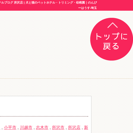
ブログ 所沢店 | 犬と猫のペットホテル・トリミング・幼稚園｜のんび
ーはうす-埼玉
物
,
小平市
,
川越市
,
志木市
,
所沢市
,
所沢店
,
新