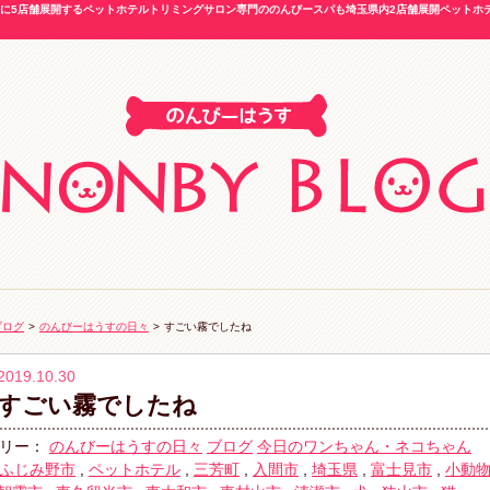
5店舗展開するペットホテルトリミングサロン専門ののんびースパも埼玉県内2店舗展開ペットホテル
ブログ
>
のんびーはうすの日々
>
すごい霧でしたね
2019.10.30
すごい霧でしたね
リー：
のんびーはうすの日々
ブログ
今日のワンちゃん・ネコちゃん
ふじみ野市
,
ペットホテル
,
三芳町
,
入間市
,
埼玉県
,
富士見市
,
小動