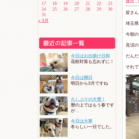
座市
,
17
18
19
20
21
22
23
24
25
26
27
28
29
30
皆さん
31
« 3月
埼玉県
今朝の
見沼の
今日はお出掛け日和
だんだ
花粉対策も忘れずに！
それで
今日は閏日
明日から3月ですね
久しぶりの大雪！
暦の上ではもう春です
が…
今日は大寒
冬らしい一日でした。