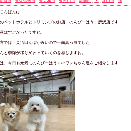
朝霞市
,
東久留米市
,
東大和市
,
東村山市
,
清瀬市
,
犬
,
狭山市
,
猫
こんばんは
のペットホテルとトリミングのお店、のんびーはうす所沢店です
霧はすごかったですね。
方では、見沼田んぼが近いので一面真っ白でした
んと季節が移り変わっていくのを感じますね。
は、今日も元気にのんびーはうすのワンちゃん達をご紹介します