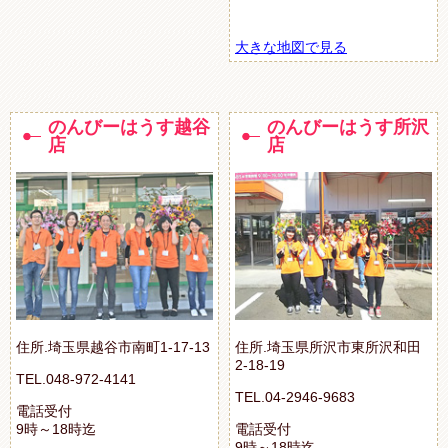
大きな地図で見る
のんびーはうす越谷
のんびーはうす所沢
店
店
住所.埼玉県越谷市南町1-17-13
住所.埼玉県所沢市東所沢和田
2-18-19
TEL.048-972-4141
TEL.04-2946-9683
電話受付
9時～18時迄
電話受付
9時～18時迄