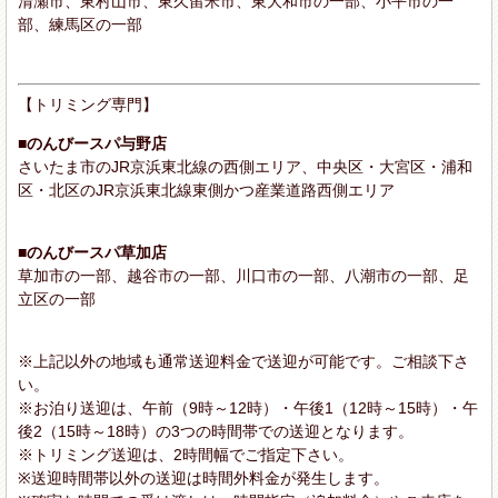
清瀬市、東村山市、東久留米市、東大和市の一部、小平市の一
部、練馬区の一部
【トリミング専門】
■のんびースパ与野店
さいたま市のJR京浜東北線の西側エリア、中央区・大宮区・浦和
区・北区のJR京浜東北線東側かつ産業道路西側エリア
■のんびースパ草加店
草加市の一部、越谷市の一部、川口市の一部、八潮市の一部、足
立区の一部
※上記以外の地域も通常送迎料金で送迎が可能です。ご相談下さ
い。
※お泊り送迎は、午前（9時～12時）・午後1（12時～15時）・午
後2（15時～18時）の3つの時間帯での送迎となります。
※トリミング送迎は、2時間幅でご指定下さい。
※送迎時間帯以外の送迎は時間外料金が発生します。