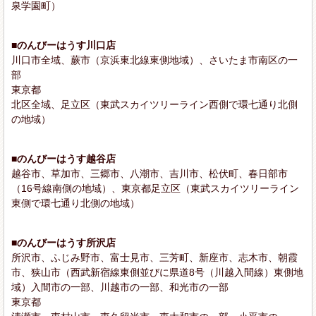
泉学園町）
■のんびーはうす川口店
川口市全域、蕨市（京浜東北線東側地域）、さいたま市南区の一
部
東京都
北区全域、足立区（東武スカイツリーライン西側で環七通り北側
の地域）
■のんびーはうす越谷店
越谷市、草加市、三郷市、八潮市、吉川市、松伏町、春日部市
（16号線南側の地域）、東京都足立区（東武スカイツリーライン
東側で環七通り北側の地域）
■のんびーはうす所沢店
所沢市、ふじみ野市、富士見市、三芳町、新座市、志木市、朝霞
市、狭山市（西武新宿線東側並びに県道8号（川越入間線）東側地
域）入間市の一部、川越市の一部、和光市の一部
東京都