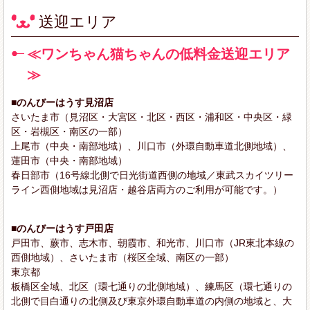
送迎エリア
≪ワンちゃん猫ちゃんの低料金送迎エリア
≫
■のんびーはうす見沼店
さいたま市（見沼区・大宮区・北区・西区・浦和区・中央区・緑
区・岩槻区・南区の一部）
上尾市（中央・南部地域）、川口市（外環自動車道北側地域）、
蓮田市（中央・南部地域）
春日部市（16号線北側で日光街道西側の地域／東武スカイツリー
ライン西側地域は見沼店・越谷店両方のご利用が可能です。）
■のんびーはうす戸田店
戸田市、蕨市、志木市、朝霞市、和光市、川口市（JR東北本線の
西側地域）、さいたま市（桜区全域、南区の一部）
東京都
板橋区全域、北区（環七通りの北側地域）、練馬区（環七通りの
北側で目白通りの北側及び東京外環自動車道の内側の地域と、大