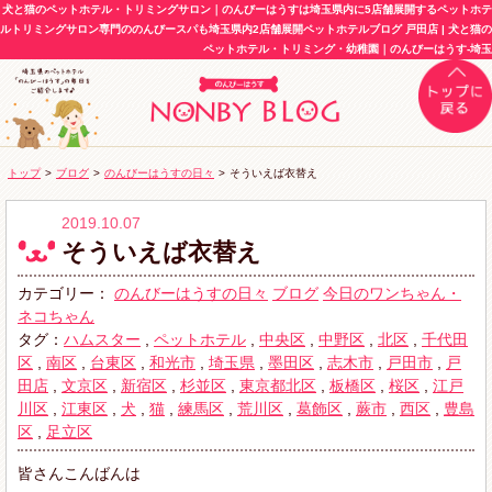
犬と猫のペットホテル・トリミングサロン｜のんびーはうすは埼玉県内に5店舗展開するペットホテ
ルトリミングサロン専門ののんびースパも埼玉県内2店舗展開ペットホテルブログ 戸田店 | 犬と猫の
ペットホテル・トリミング・幼稚園｜のんびーはうす-埼玉
トップ
>
ブログ
>
のんびーはうすの日々
>
そういえば衣替え
2019.10.07
そういえば衣替え
カテゴリー：
のんびーはうすの日々
ブログ
今日のワンちゃん・
ネコちゃん
タグ：
ハムスター
,
ペットホテル
,
中央区
,
中野区
,
北区
,
千代田
区
,
南区
,
台東区
,
和光市
,
埼玉県
,
墨田区
,
志木市
,
戸田市
,
戸
田店
,
文京区
,
新宿区
,
杉並区
,
東京都北区
,
板橋区
,
桜区
,
江戸
川区
,
江東区
,
犬
,
猫
,
練馬区
,
荒川区
,
葛飾区
,
蕨市
,
西区
,
豊島
区
,
足立区
皆さんこんばんは