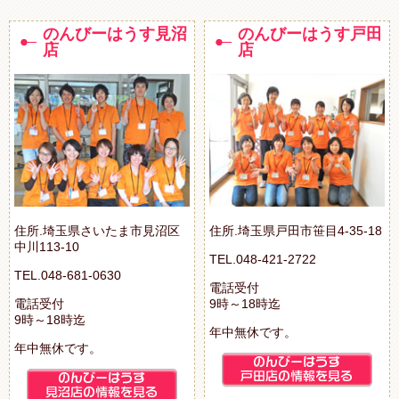
のんびーはうす見沼
のんびーはうす戸田
店
店
住所.埼玉県さいたま市見沼区
住所.埼玉県戸田市笹目4-35-18
中川113-10
TEL.048-421-2722
TEL.048-681-0630
電話受付
電話受付
9時～18時迄
9時～18時迄
年中無休です。
年中無休です。