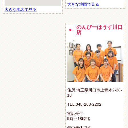
大きな地図で見る
大きな地図で見る
のんびーはうす川口
店
住所.埼玉県川口市上青木2-28-
18
TEL.048-268-2202
電話受付
9時～18時迄
年中無休です。