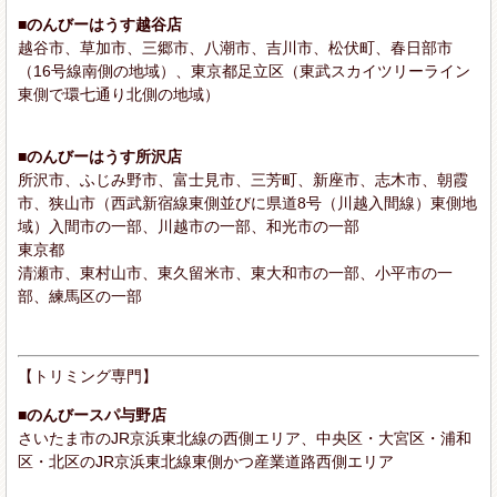
■のんびーはうす越谷店
越谷市、草加市、三郷市、八潮市、吉川市、松伏町、春日部市
（16号線南側の地域）、東京都足立区（東武スカイツリーライン
東側で環七通り北側の地域）
■のんびーはうす所沢店
所沢市、ふじみ野市、富士見市、三芳町、新座市、志木市、朝霞
市、狭山市（西武新宿線東側並びに県道8号（川越入間線）東側地
域）入間市の一部、川越市の一部、和光市の一部
東京都
清瀬市、東村山市、東久留米市、東大和市の一部、小平市の一
部、練馬区の一部
【トリミング専門】
■のんびースパ与野店
さいたま市のJR京浜東北線の西側エリア、中央区・大宮区・浦和
区・北区のJR京浜東北線東側かつ産業道路西側エリア