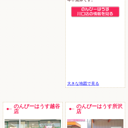
大きな地図で見る
のんびーはうす越谷
のんびーはうす所沢
店
店