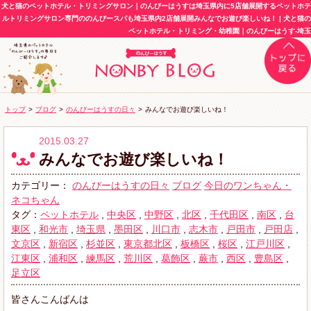
犬と猫のペットホテル・トリミングサロン｜のんびーはうすは埼玉県内に5店舗展開するペットホテ
ルトリミングサロン専門ののんびースパも埼玉県内2店舗展開みんなでお遊び楽しいね！ | 犬と猫の
ペットホテル・トリミング・幼稚園｜のんびーはうす-埼玉
トップ
>
ブログ
>
のんびーはうすの日々
>
みんなでお遊び楽しいね！
2015.03.27
みんなでお遊び楽しいね！
カテゴリー：
のんびーはうすの日々
ブログ
今日のワンちゃん・
ネコちゃん
タグ：
ペットホテル
,
中央区
,
中野区
,
北区
,
千代田区
,
南区
,
台
東区
,
和光市
,
埼玉県
,
墨田区
,
川口市
,
志木市
,
戸田市
,
戸田店
,
文京区
,
新宿区
,
杉並区
,
東京都北区
,
板橋区
,
桜区
,
江戸川区
,
江東区
,
浦和区
,
練馬区
,
荒川区
,
葛飾区
,
蕨市
,
西区
,
豊島区
,
足立区
皆さんこんばんは