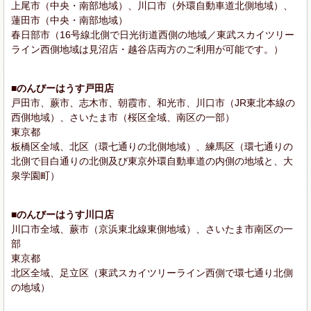
上尾市（中央・南部地域）、川口市（外環自動車道北側地域）、
蓮田市（中央・南部地域）
春日部市（16号線北側で日光街道西側の地域／東武スカイツリー
ライン西側地域は見沼店・越谷店両方のご利用が可能です。）
■のんびーはうす戸田店
戸田市、蕨市、志木市、朝霞市、和光市、川口市（JR東北本線の
西側地域）、さいたま市（桜区全域、南区の一部）
東京都
板橋区全域、北区（環七通りの北側地域）、練馬区（環七通りの
北側で目白通りの北側及び東京外環自動車道の内側の地域と、大
泉学園町）
■のんびーはうす川口店
川口市全域、蕨市（京浜東北線東側地域）、さいたま市南区の一
部
東京都
北区全域、足立区（東武スカイツリーライン西側で環七通り北側
の地域）