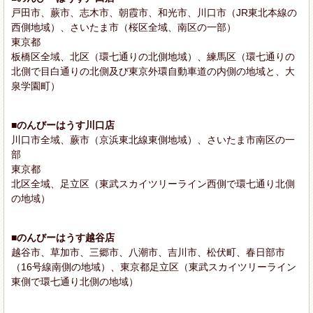
戸田市、蕨市、志木市、朝霞市、和光市、川口市（JR東北本線の
西側地域）、さいたま市（桜区全域、南区の一部）
東京都
板橋区全域、北区（環七通りの北側地域）、練馬区（環七通りの
北側で目白通りの北側及び東京外環自動車道の内側の地域と、大
泉学園町）
■のんびーはうす川口店
川口市全域、蕨市（京浜東北線東側地域）、さいたま市南区の一
部
東京都
北区全域、足立区（東武スカイツリーライン西側で環七通り北側
の地域）
■のんびーはうす越谷店
越谷市、草加市、三郷市、八潮市、吉川市、松伏町、春日部市
（16号線南側の地域）、東京都足立区（東武スカイツリーライン
東側で環七通り北側の地域）