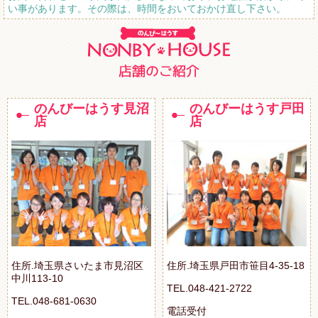
い事があります。その際は、時間をおいておかけ直し下さい。
のんびーはうす見沼
のんびーはうす戸田
店
店
住所.埼玉県さいたま市見沼区
住所.埼玉県戸田市笹目4-35-18
中川113-10
TEL.048-421-2722
TEL.048-681-0630
電話受付