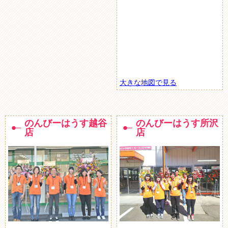
大きな地図で見る
のんびーはうす越谷
のんびーはうす所沢
店
店