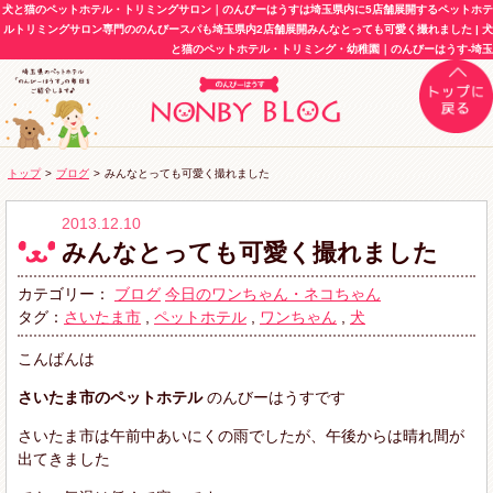
犬と猫のペットホテル・トリミングサロン｜のんびーはうすは埼玉県内に5店舗展開するペットホテ
ルトリミングサロン専門ののんびースパも埼玉県内2店舗展開みんなとっても可愛く撮れました | 犬
と猫のペットホテル・トリミング・幼稚園｜のんびーはうす-埼玉
トップ
>
ブログ
>
みんなとっても可愛く撮れました
2013.12.10
みんなとっても可愛く撮れました
カテゴリー：
ブログ
今日のワンちゃん・ネコちゃん
タグ：
さいたま市
,
ペットホテル
,
ワンちゃん
,
犬
こんばんは
さいたま市のペットホテル
のんびーはうすです
さいたま市は午前中あいにくの雨
でしたが、午後からは晴れ間
が
出てきました