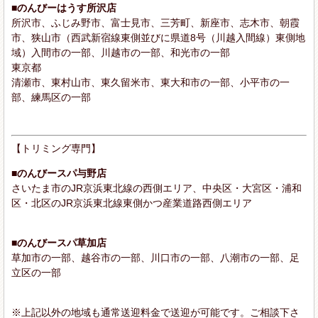
■のんびーはうす所沢店
所沢市、ふじみ野市、富士見市、三芳町、新座市、志木市、朝霞
市、狭山市（西武新宿線東側並びに県道8号（川越入間線）東側地
域）入間市の一部、川越市の一部、和光市の一部
東京都
清瀬市、東村山市、東久留米市、東大和市の一部、小平市の一
部、練馬区の一部
【トリミング専門】
■のんびースパ与野店
さいたま市のJR京浜東北線の西側エリア、中央区・大宮区・浦和
区・北区のJR京浜東北線東側かつ産業道路西側エリア
■のんびースパ草加店
草加市の一部、越谷市の一部、川口市の一部、八潮市の一部、足
立区の一部
※上記以外の地域も通常送迎料金で送迎が可能です。ご相談下さ