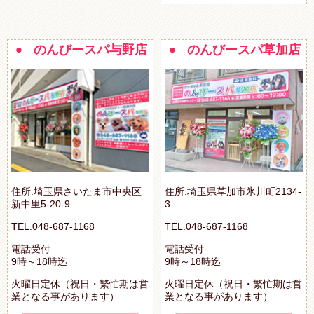
のんびースパ与野店
のんびースパ草加店
住所.埼玉県さいたま市中央区
住所.埼玉県草加市氷川町2134-
新中里5-20-9
3
TEL.048-687-1168
TEL.048-687-1168
電話受付
電話受付
9時～18時迄
9時～18時迄
火曜日定休（祝日・繁忙期は営
火曜日定休（祝日・繁忙期は営
業となる事があります）
業となる事があります）