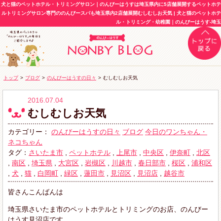
犬と猫のペットホテル・トリミングサロン｜のんびーはうすは埼玉県内に5店舗展開するペットホテ
ルトリミングサロン専門ののんびースパも埼玉県内2店舗展開むしむしお天気 | 犬と猫のペットホテ
ル・トリミング・幼稚園｜のんびーはうす-埼玉
トップ
>
ブログ
>
のんびーはうすの日々
>
むしむしお天気
2016.07.04
むしむしお天気
カテゴリー：
のんびーはうすの日々
ブログ
今日のワンちゃん・
ネコちゃん
タグ：
さいたま市
,
ペットホテル
,
上尾市
,
中央区
,
伊奈町
,
北区
,
南区
,
埼玉県
,
大宮区
,
岩槻区
,
川越市
,
春日部市
,
桜区
,
浦和区
,
犬
,
猫
,
白岡町
,
緑区
,
蓮田市
,
見沼区
,
見沼店
,
越谷市
皆さんこんばんは
埼玉県さいたま市のペットホテルとトリミングのお店、のんびー
はうす見沼店です