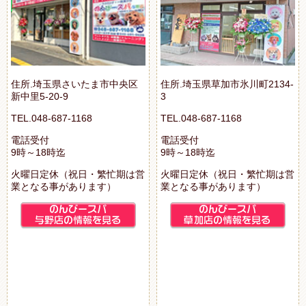
住所.埼玉県さいたま市中央区
住所.埼玉県草加市氷川町2134-
新中里5-20-9
3
TEL.048-687-1168
TEL.048-687-1168
電話受付
電話受付
9時～18時迄
9時～18時迄
火曜日定休（祝日・繁忙期は営
火曜日定休（祝日・繁忙期は営
業となる事があります）
業となる事があります）