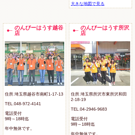
大きな地図で見る
のんびーはうす越谷
のんびーはうす所沢
店
店
住所.埼玉県越谷市南町1-17-13
住所.埼玉県所沢市東所沢和田
2-18-19
TEL.048-972-4141
TEL.04-2946-9683
電話受付
9時～18時迄
電話受付
9時～18時迄
年中無休です。
年中無休です。