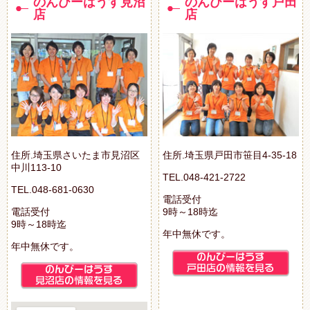
のんびーはうす見沼
のんびーはうす戸田
店
店
住所.埼玉県さいたま市見沼区
住所.埼玉県戸田市笹目4-35-18
中川113-10
TEL.048-421-2722
TEL.048-681-0630
電話受付
電話受付
9時～18時迄
9時～18時迄
年中無休です。
年中無休です。