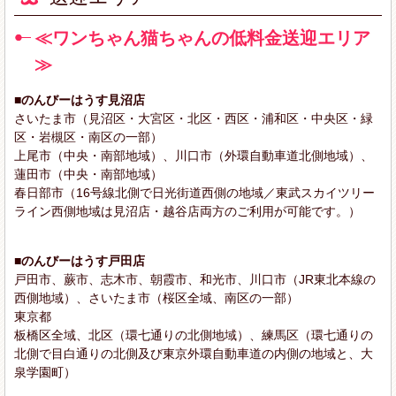
≪ワンちゃん猫ちゃんの低料金送迎エリア
≫
■のんびーはうす見沼店
さいたま市（見沼区・大宮区・北区・西区・浦和区・中央区・緑
区・岩槻区・南区の一部）
上尾市（中央・南部地域）、川口市（外環自動車道北側地域）、
蓮田市（中央・南部地域）
春日部市（16号線北側で日光街道西側の地域／東武スカイツリー
ライン西側地域は見沼店・越谷店両方のご利用が可能です。）
■のんびーはうす戸田店
戸田市、蕨市、志木市、朝霞市、和光市、川口市（JR東北本線の
西側地域）、さいたま市（桜区全域、南区の一部）
東京都
板橋区全域、北区（環七通りの北側地域）、練馬区（環七通りの
北側で目白通りの北側及び東京外環自動車道の内側の地域と、大
泉学園町）