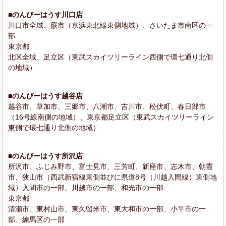
■のんびーはうす川口店
川口市全域、蕨市（京浜東北線東側地域）、さいたま市南区の一
部
東京都
北区全域、足立区（東武スカイツリーライン西側で環七通り北側
の地域）
■のんびーはうす越谷店
越谷市、草加市、三郷市、八潮市、吉川市、松伏町、春日部市
（16号線南側の地域）、東京都足立区（東武スカイツリーライン
東側で環七通り北側の地域）
■のんびーはうす所沢店
所沢市、ふじみ野市、富士見市、三芳町、新座市、志木市、朝霞
市、狭山市（西武新宿線東側並びに県道8号（川越入間線）東側地
域）入間市の一部、川越市の一部、和光市の一部
東京都
清瀬市、東村山市、東久留米市、東大和市の一部、小平市の一
部、練馬区の一部