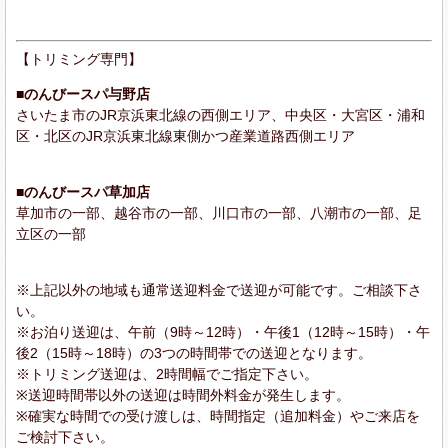
【トリミング専門】
■のんびースパ与野店
さいたま市のJR京浜東北線の西側エリア、中央区・大宮区・浦和
区・北区のJR京浜東北線東側かつ産業道路西側エリア
■のんびースパ草加店
草加市の一部、越谷市の一部、川口市の一部、八潮市の一部、足
立区の一部
※上記以外の地域も通常送迎料金で送迎が可能です。ご相談下さ
い。
※お泊り送迎は、午前（9時～12時）・午後1（12時～15時）・午
後2（15時～18時）の3つの時間帯での送迎となります。
※トリミング送迎は、2時間幅でご指定下さい。
※送迎時間帯以外の送迎は時間外料金が発生します。
※確実な時間での受け渡しは、時間指定（追加料金）やご来店を
ご検討下さい。