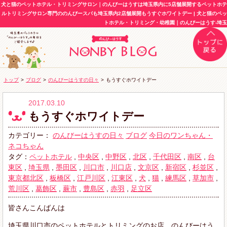
犬と猫のペットホテル・トリミングサロン｜のんびーはうすは埼玉県内に5店舗展開するペットホテ
ルトリミングサロン専門ののんびースパも埼玉県内2店舗展開もうすぐホワイトデー | 犬と猫のペッ
トホテル・トリミング・幼稚園｜のんびーはうす-埼玉
トップ
>
ブログ
>
のんびーはうすの日々
>
もうすぐホワイトデー
2017.03.10
もうすぐホワイトデー
カテゴリー：
のんびーはうすの日々
ブログ
今日のワンちゃん・
ネコちゃん
タグ：
ペットホテル
,
中央区
,
中野区
,
北区
,
千代田区
,
南区
,
台
東区
,
埼玉県
,
墨田区
,
川口市
,
川口店
,
文京区
,
新宿区
,
杉並区
,
東京都北区
,
板橋区
,
江戸川区
,
江東区
,
犬
,
猫
,
練馬区
,
草加市
,
荒川区
,
葛飾区
,
蕨市
,
豊島区
,
赤羽
,
足立区
皆さんこんばんは
埼玉県川口市のペットホテルとトリミングのお店、のんびーはう