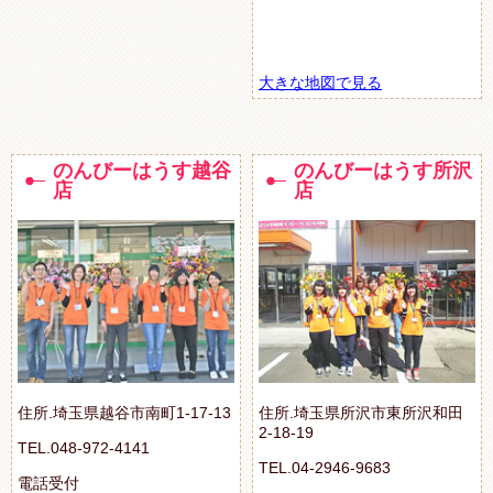
大きな地図で見る
のんびーはうす越谷
のんびーはうす所沢
店
店
住所.埼玉県越谷市南町1-17-13
住所.埼玉県所沢市東所沢和田
2-18-19
TEL.048-972-4141
TEL.04-2946-9683
電話受付