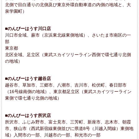
北側で目白通りの北側及び東京外環自動車道の内側の地域と、大
泉学園町）
■のんびーはうす川口店
川口市全域、蕨市（京浜東北線東側地域）、さいたま市南区の一
部
東京都
北区全域、足立区（東武スカイツリーライン西側で環七通り北側
の地域）
■のんびーはうす越谷店
越谷市、草加市、三郷市、八潮市、吉川市、松伏町、春日部市
（16号線南側の地域）、東京都足立区（東武スカイツリーライン
東側で環七通り北側の地域）
■のんびーはうす所沢店
所沢市、ふじみ野市、富士見市、三芳町、新座市、志木市、朝霞
市、狭山市（西武新宿線東側並びに県道8号（川越入間線）東側地
域）入間市の一部、川越市の一部、和光市の一部