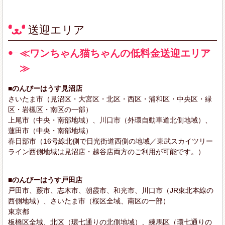
送迎エリア
≪ワンちゃん猫ちゃんの低料金送迎エリア
≫
■のんびーはうす見沼店
さいたま市（見沼区・大宮区・北区・西区・浦和区・中央区・緑
区・岩槻区・南区の一部）
上尾市（中央・南部地域）、川口市（外環自動車道北側地域）、
蓮田市（中央・南部地域）
春日部市（16号線北側で日光街道西側の地域／東武スカイツリー
ライン西側地域は見沼店・越谷店両方のご利用が可能です。）
■のんびーはうす戸田店
戸田市、蕨市、志木市、朝霞市、和光市、川口市（JR東北本線の
西側地域）、さいたま市（桜区全域、南区の一部）
東京都
板橋区全域、北区（環七通りの北側地域）、練馬区（環七通りの