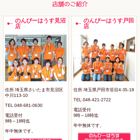
のんびーはうす見沼
のんびーはうす戸田
店
店
住所.埼玉県さいたま市見沼区
住所.埼玉県戸田市笹目4-35-18
中川113-10
TEL.048-421-2722
TEL.048-681-0630
電話受付
電話受付
9時～18時迄
9時～18時迄
年中無休です。
年中無休です。