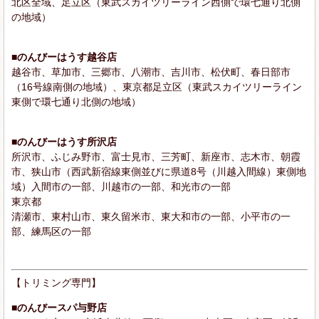
北区全域、足立区（東武スカイツリーライン西側で環七通り北側
の地域）
■のんびーはうす越谷店
越谷市、草加市、三郷市、八潮市、吉川市、松伏町、春日部市
（16号線南側の地域）、東京都足立区（東武スカイツリーライン
東側で環七通り北側の地域）
■のんびーはうす所沢店
所沢市、ふじみ野市、富士見市、三芳町、新座市、志木市、朝霞
市、狭山市（西武新宿線東側並びに県道8号（川越入間線）東側地
域）入間市の一部、川越市の一部、和光市の一部
東京都
清瀬市、東村山市、東久留米市、東大和市の一部、小平市の一
部、練馬区の一部
【トリミング専門】
■のんびースパ与野店