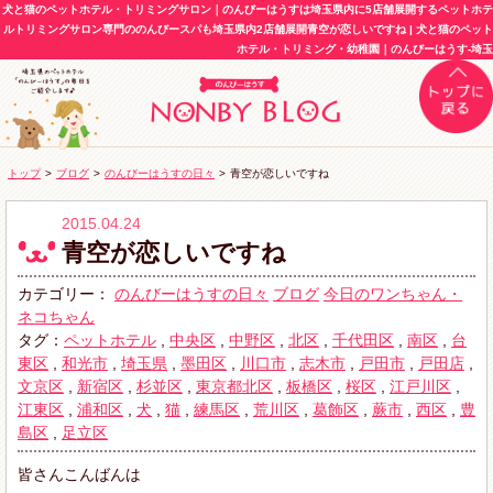
犬と猫のペットホテル・トリミングサロン｜のんびーはうすは埼玉県内に5店舗展開するペットホテ
ルトリミングサロン専門ののんびースパも埼玉県内2店舗展開青空が恋しいですね | 犬と猫のペット
ホテル・トリミング・幼稚園｜のんびーはうす-埼玉
トップ
>
ブログ
>
のんびーはうすの日々
>
青空が恋しいですね
2015.04.24
青空が恋しいですね
カテゴリー：
のんびーはうすの日々
ブログ
今日のワンちゃん・
ネコちゃん
タグ：
ペットホテル
,
中央区
,
中野区
,
北区
,
千代田区
,
南区
,
台
東区
,
和光市
,
埼玉県
,
墨田区
,
川口市
,
志木市
,
戸田市
,
戸田店
,
文京区
,
新宿区
,
杉並区
,
東京都北区
,
板橋区
,
桜区
,
江戸川区
,
江東区
,
浦和区
,
犬
,
猫
,
練馬区
,
荒川区
,
葛飾区
,
蕨市
,
西区
,
豊
島区
,
足立区
皆さんこんばんは