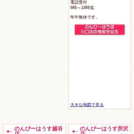
電話受付
9時～18時迄
年中無休です。
大きな地図で見る
のんびーはうす越谷
のんびーはうす所沢
店
店