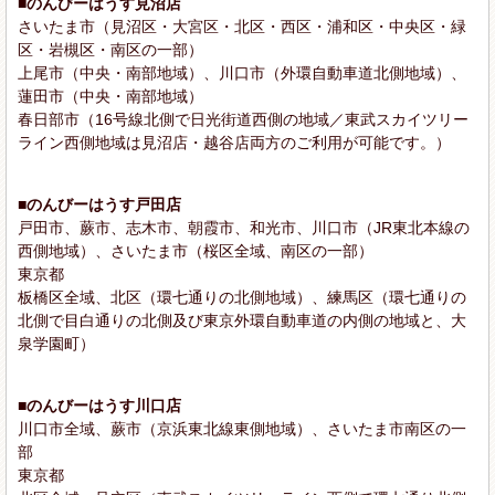
■のんびーはうす見沼店
さいたま市（見沼区・大宮区・北区・西区・浦和区・中央区・緑
区・岩槻区・南区の一部）
上尾市（中央・南部地域）、川口市（外環自動車道北側地域）、
蓮田市（中央・南部地域）
春日部市（16号線北側で日光街道西側の地域／東武スカイツリー
ライン西側地域は見沼店・越谷店両方のご利用が可能です。）
■のんびーはうす戸田店
戸田市、蕨市、志木市、朝霞市、和光市、川口市（JR東北本線の
西側地域）、さいたま市（桜区全域、南区の一部）
東京都
板橋区全域、北区（環七通りの北側地域）、練馬区（環七通りの
北側で目白通りの北側及び東京外環自動車道の内側の地域と、大
泉学園町）
■のんびーはうす川口店
川口市全域、蕨市（京浜東北線東側地域）、さいたま市南区の一
部
東京都