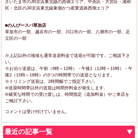
さいたま市のJR京浜東北線の西側エリア、中央区・大宮区・浦和
区・北区のJR京浜東北線東側かつ産業道路西側エリア
■のんびースパ草加店
草加市の一部、越谷市の一部、川口市の一部、八潮市の一部、足
立区の一部
※上記以外の地域も通常送迎料金で送迎が可能です。ご相談下さ
い。
※お泊り送迎は、午前（9時～12時）・午後1（12時～15時）・午
後2（15時～18時）の3つの時間帯での送迎となります。
※トリミング送迎は、2時間幅でご指定下さい。
※送迎時間帯以外の送迎は時間外料金が発生します。
※確実な時間での受け渡しは、時間指定（追加料金）やご来店を
ご検討下さい。
コメントは受け付けていません。
最近の記事一覧