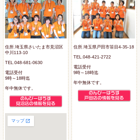
住所.埼玉県さいたま市見沼区
住所.埼玉県戸田市笹目4-35-18
中川113-10
TEL.048-421-2722
TEL.048-681-0630
電話受付
電話受付
9時～18時迄
9時～18時迄
年中無休です。
年中無休です。