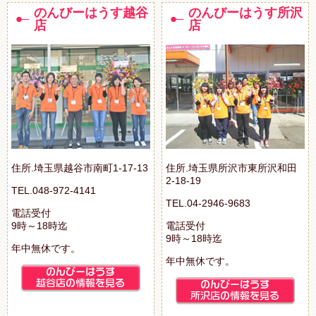
のんびーはうす越谷
のんびーはうす所沢
店
店
住所.埼玉県越谷市南町1-17-13
住所.埼玉県所沢市東所沢和田
2-18-19
TEL.048-972-4141
TEL.04-2946-9683
電話受付
9時～18時迄
電話受付
9時～18時迄
年中無休です。
年中無休です。