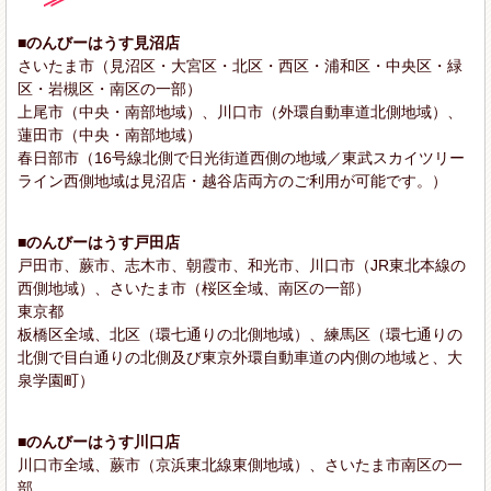
■のんびーはうす見沼店
さいたま市（見沼区・大宮区・北区・西区・浦和区・中央区・緑
区・岩槻区・南区の一部）
上尾市（中央・南部地域）、川口市（外環自動車道北側地域）、
蓮田市（中央・南部地域）
春日部市（16号線北側で日光街道西側の地域／東武スカイツリー
ライン西側地域は見沼店・越谷店両方のご利用が可能です。）
■のんびーはうす戸田店
戸田市、蕨市、志木市、朝霞市、和光市、川口市（JR東北本線の
西側地域）、さいたま市（桜区全域、南区の一部）
東京都
板橋区全域、北区（環七通りの北側地域）、練馬区（環七通りの
北側で目白通りの北側及び東京外環自動車道の内側の地域と、大
泉学園町）
■のんびーはうす川口店
川口市全域、蕨市（京浜東北線東側地域）、さいたま市南区の一
部