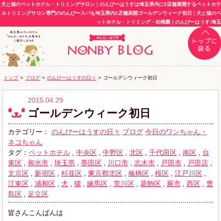
犬と猫のペットホテル・トリミングサロン｜のんびーはうすは埼玉県内に5店舗展開するペットホテ
ルトリミングサロン専門ののんびースパも埼玉県内2店舗展開ゴールデンウィーク初日 | 犬と猫のペ
ットホテル・トリミング・幼稚園｜のんびーはうす-埼玉
トップ
>
ブログ
>
のんびーはうすの日々
>
ゴールデンウィーク初日
2015.04.29
ゴールデンウィーク初日
カテゴリー：
のんびーはうすの日々
ブログ
今日のワンちゃん・
ネコちゃん
タグ：
ペットホテル
,
中央区
,
中野区
,
北区
,
千代田区
,
南区
,
台
東区
,
和光市
,
埼玉県
,
墨田区
,
川口市
,
志木市
,
戸田市
,
戸田店
,
文京区
,
新宿区
,
杉並区
,
東京都北区
,
板橋区
,
桜区
,
江戸川区
,
江東区
,
浦和区
,
犬
,
猫
,
練馬区
,
荒川区
,
葛飾区
,
蕨市
,
西区
,
豊
島区
,
足立区
皆さんこんばんは