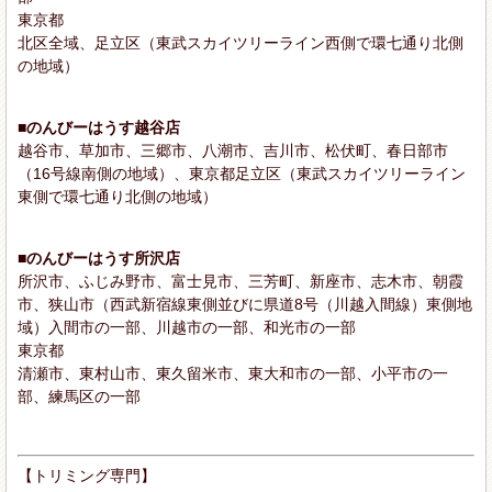
東京都
北区全域、足立区（東武スカイツリーライン西側で環七通り北側
の地域）
■のんびーはうす越谷店
越谷市、草加市、三郷市、八潮市、吉川市、松伏町、春日部市
（16号線南側の地域）、東京都足立区（東武スカイツリーライン
東側で環七通り北側の地域）
■のんびーはうす所沢店
所沢市、ふじみ野市、富士見市、三芳町、新座市、志木市、朝霞
市、狭山市（西武新宿線東側並びに県道8号（川越入間線）東側地
域）入間市の一部、川越市の一部、和光市の一部
東京都
清瀬市、東村山市、東久留米市、東大和市の一部、小平市の一
部、練馬区の一部
【トリミング専門】