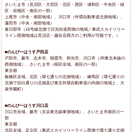
さいたま市（見沼区・大宮区・北区・西区・浦和区・中央区・緑
区・岩槻区・南区の一部）
上尾市（中央・南部地域）、川口市（外環自動車道北側地域）、
蓮田市（中央・南部地域）
春日部市（16号線北側で日光街道西側の地域／東武スカイツリー
ライン西側地域は見沼店・越谷店両方のご利用が可能です。）
■のんびーはうす戸田店
戸田市、蕨市、志木市、朝霞市、和光市、川口市（JR東北本線の
西側地域）、さいたま市（桜区全域、南区の一部）
東京都
板橋区全域、北区（環七通りの北側地域）、練馬区（環七通りの
北側で目白通りの北側及び東京外環自動車道の内側の地域と、大
泉学園町）
■のんびーはうす川口店
川口市全域、蕨市（京浜東北線東側地域）、さいたま市南区の一
部
東京都
北区全域、足立区（東武スカイツリーライン西側で環七通り北側