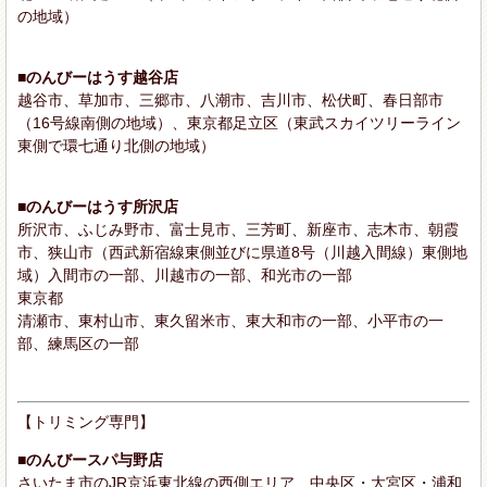
の地域）
■のんびーはうす越谷店
越谷市、草加市、三郷市、八潮市、吉川市、松伏町、春日部市
（16号線南側の地域）、東京都足立区（東武スカイツリーライン
東側で環七通り北側の地域）
■のんびーはうす所沢店
所沢市、ふじみ野市、富士見市、三芳町、新座市、志木市、朝霞
市、狭山市（西武新宿線東側並びに県道8号（川越入間線）東側地
域）入間市の一部、川越市の一部、和光市の一部
東京都
清瀬市、東村山市、東久留米市、東大和市の一部、小平市の一
部、練馬区の一部
【トリミング専門】
■のんびースパ与野店
さいたま市のJR京浜東北線の西側エリア、中央区・大宮区・浦和