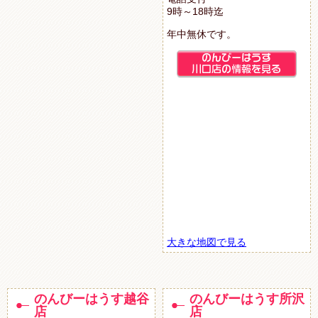
9時～18時迄
年中無休です。
大きな地図で見る
のんびーはうす越谷
のんびーはうす所沢
店
店