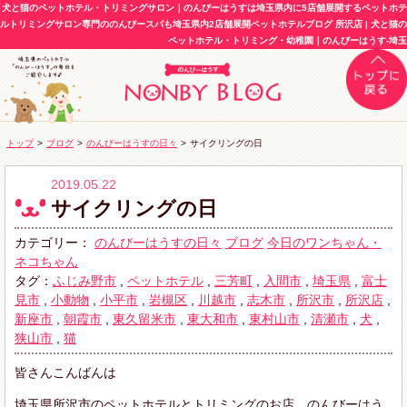
犬と猫のペットホテル・トリミングサロン｜のんびーはうすは埼玉県内に5店舗展開するペットホテ
ルトリミングサロン専門ののんびースパも埼玉県内2店舗展開ペットホテルブログ 所沢店 | 犬と猫の
ペットホテル・トリミング・幼稚園｜のんびーはうす-埼玉
トップ
>
ブログ
>
のんびーはうすの日々
>
サイクリングの日
2019.05.22
サイクリングの日
カテゴリー：
のんびーはうすの日々
ブログ
今日のワンちゃん・
ネコちゃん
タグ：
ふじみ野市
,
ペットホテル
,
三芳町
,
入間市
,
埼玉県
,
富士
見市
,
小動物
,
小平市
,
岩槻区
,
川越市
,
志木市
,
所沢市
,
所沢店
,
新座市
,
朝霞市
,
東久留米市
,
東大和市
,
東村山市
,
清瀬市
,
犬
,
狭山市
,
猫
皆さんこんばんは
埼玉県所沢市のペットホテルとトリミングのお店、のんびーはう