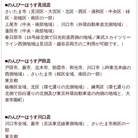
■のんびーはうす見沼店
さいたま市（見沼区・大宮区・北区・西区・浦和区・中央区・緑
区・岩槻区・南区の一部）
上尾市（中央・南部地域）、川口市（外環自動車道北側地域）、
蓮田市（中央・南部地域）
春日部市（16号線北側で日光街道西側の地域／東武スカイツリー
ライン西側地域は見沼店・越谷店両方のご利用が可能です。）
■のんびーはうす戸田店
戸田市、蕨市、志木市、朝霞市、和光市、川口市（JR東北本線の
西側地域）、さいたま市（桜区全域、南区の一部）
東京都
板橋区全域、北区（環七通りの北側地域）、練馬区（環七通りの
北側で目白通りの北側及び東京外環自動車道の内側の地域と、大
泉学園町）
■のんびーはうす川口店
川口市全域、蕨市（京浜東北線東側地域）、さいたま市南区の一
部
東京都