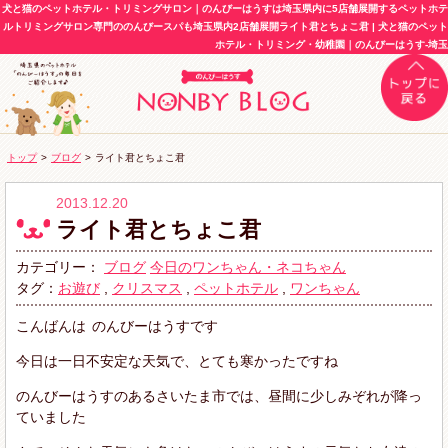
犬と猫のペットホテル・トリミングサロン｜のんびーはうすは埼玉県内に5店舗展開するペットホテ
ルトリミングサロン専門ののんびースパも埼玉県内2店舗展開ライト君とちょこ君 | 犬と猫のペット
ホテル・トリミング・幼稚園｜のんびーはうす-埼玉
トップ
>
ブログ
>
ライト君とちょこ君
2013.12.20
ライト君とちょこ君
カテゴリー：
ブログ
今日のワンちゃん・ネコちゃん
タグ：
お遊び
,
クリスマス
,
ペットホテル
,
ワンちゃん
こんばんは
のんびーはうすです
今日は一日不安定な天気で、とても寒かったですね
のんびーはうすのあるさいたま市では、昼間に少しみぞれが降っ
ていました