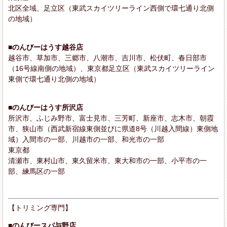
北区全域、足立区（東武スカイツリーライン西側で環七通り北側
の地域）
■のんびーはうす越谷店
越谷市、草加市、三郷市、八潮市、吉川市、松伏町、春日部市
（16号線南側の地域）、東京都足立区（東武スカイツリーライン
東側で環七通り北側の地域）
■のんびーはうす所沢店
所沢市、ふじみ野市、富士見市、三芳町、新座市、志木市、朝霞
市、狭山市（西武新宿線東側並びに県道8号（川越入間線）東側地
域）入間市の一部、川越市の一部、和光市の一部
東京都
清瀬市、東村山市、東久留米市、東大和市の一部、小平市の一
部、練馬区の一部
【トリミング専門】
■のんびースパ与野店