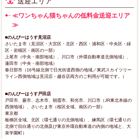
送迎エリア
≪ワンちゃん猫ちゃんの低料金送迎エリア
≫
■のんびーはうす見沼店
さいたま市（見沼区・大宮区・北区・西区・浦和区・中央区・緑
区・岩槻区・南区の一部）
上尾市（中央・南部地域）、川口市（外環自動車道北側地域）、
蓮田市（中央・南部地域）
春日部市（16号線北側で日光街道西側の地域／東武スカイツリー
ライン西側地域は見沼店・越谷店両方のご利用が可能です。）
■のんびーはうす戸田店
戸田市、蕨市、志木市、朝霞市、和光市、川口市（JR東北本線の
西側地域）、さいたま市（桜区全域、南区の一部）
東京都
板橋区全域、北区（環七通りの北側地域）、練馬区（環七通りの
北側で目白通りの北側及び東京外環自動車道の内側の地域と、大
泉学園町）