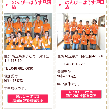
のんびーはうす見沼
のんびーはうす戸田
店
店
住所.埼玉県さいたま市見沼区
住所.埼玉県戸田市笹目4-35-18
中川113-10
TEL.048-421-2722
TEL.048-681-0630
電話受付
電話受付
9時～18時迄
9時～18時迄
年中無休です。
年中無休です。