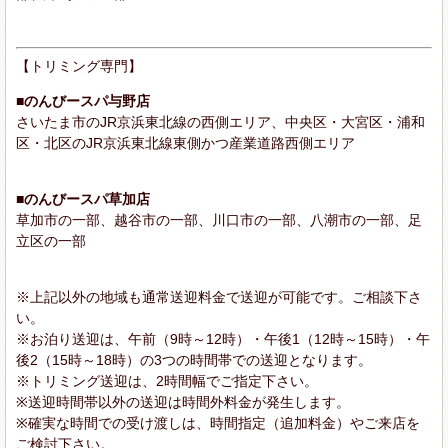
【トリミング専門】
■のんびースパ与野店
さいたま市のJR京浜東北線の西側エリア、中央区・大宮区・浦和
区・北区のJR京浜東北線東側かつ産業道路西側エリア
■のんびースパ草加店
草加市の一部、越谷市の一部、川口市の一部、八潮市の一部、足
立区の一部
※上記以外の地域も通常送迎料金で送迎が可能です。ご相談下さ
い。
※お泊り送迎は、午前（9時～12時）・午後1（12時～15時）・午
後2（15時～18時）の3つの時間帯での送迎となります。
※トリミング送迎は、2時間幅でご指定下さい。
※送迎時間帯以外の送迎は時間外料金が発生します。
※確実な時間での受け渡しは、時間指定（追加料金）やご来店を
ご検討下さい。