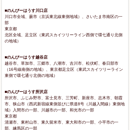
■のんびーはうす川口店
川口市全域、蕨市（京浜東北線東側地域）、さいたま市南区の一
部
東京都
北区全域、足立区（東武スカイツリーライン西側で環七通り北側
の地域）
■のんびーはうす越谷店
越谷市、草加市、三郷市、八潮市、吉川市、松伏町、春日部市
（16号線南側の地域）、東京都足立区（東武スカイツリーライン
東側で環七通り北側の地域）
■のんびーはうす所沢店
所沢市、ふじみ野市、富士見市、三芳町、新座市、志木市、朝霞
市、狭山市（西武新宿線東側並びに県道8号（川越入間線）東側地
域）入間市の一部、川越市の一部、和光市の一部
東京都
清瀬市、東村山市、東久留米市、東大和市の一部、小平市の一
部、練馬区の一部