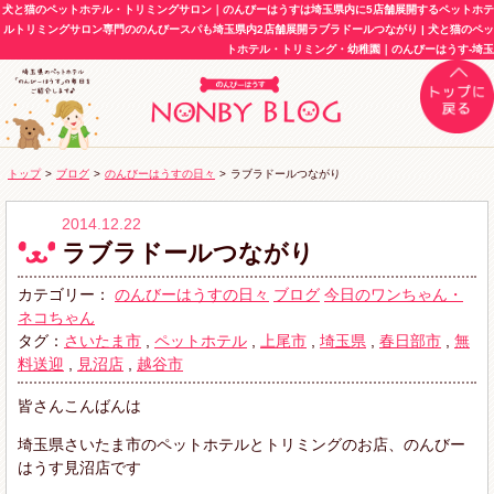
犬と猫のペットホテル・トリミングサロン｜のんびーはうすは埼玉県内に5店舗展開するペットホテ
ルトリミングサロン専門ののんびースパも埼玉県内2店舗展開ラブラドールつながり | 犬と猫のペッ
トホテル・トリミング・幼稚園｜のんびーはうす-埼玉
トップ
>
ブログ
>
のんびーはうすの日々
>
ラブラドールつながり
2014.12.22
ラブラドールつながり
カテゴリー：
のんびーはうすの日々
ブログ
今日のワンちゃん・
ネコちゃん
タグ：
さいたま市
,
ペットホテル
,
上尾市
,
埼玉県
,
春日部市
,
無
料送迎
,
見沼店
,
越谷市
皆さんこんばんは
埼玉県さいたま市のペットホテルとトリミングのお店、のんびー
はうす見沼店です