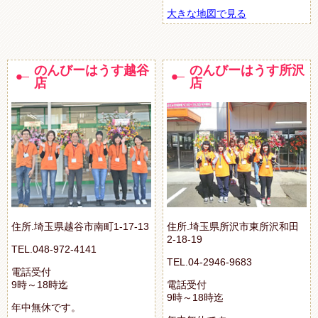
大きな地図で見る
のんびーはうす越谷
のんびーはうす所沢
店
店
住所.埼玉県越谷市南町1-17-13
住所.埼玉県所沢市東所沢和田
2-18-19
TEL.048-972-4141
TEL.04-2946-9683
電話受付
9時～18時迄
電話受付
9時～18時迄
年中無休です。