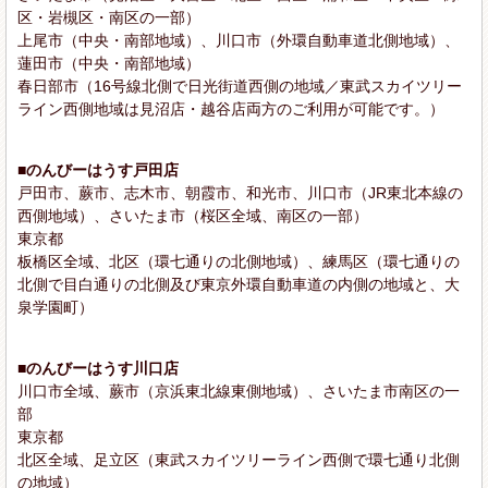
区・岩槻区・南区の一部）
上尾市（中央・南部地域）、川口市（外環自動車道北側地域）、
蓮田市（中央・南部地域）
春日部市（16号線北側で日光街道西側の地域／東武スカイツリー
ライン西側地域は見沼店・越谷店両方のご利用が可能です。）
■のんびーはうす戸田店
戸田市、蕨市、志木市、朝霞市、和光市、川口市（JR東北本線の
西側地域）、さいたま市（桜区全域、南区の一部）
東京都
板橋区全域、北区（環七通りの北側地域）、練馬区（環七通りの
北側で目白通りの北側及び東京外環自動車道の内側の地域と、大
泉学園町）
■のんびーはうす川口店
川口市全域、蕨市（京浜東北線東側地域）、さいたま市南区の一
部
東京都
北区全域、足立区（東武スカイツリーライン西側で環七通り北側
の地域）