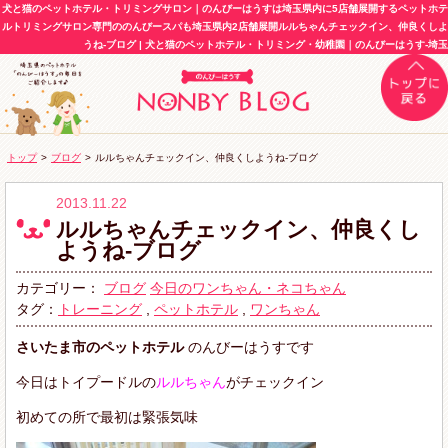
犬と猫のペットホテル・トリミングサロン｜のんびーはうすは埼玉県内に5店舗展開するペットホテ
ルトリミングサロン専門ののんびースパも埼玉県内2店舗展開ルルちゃんチェックイン、仲良くしよ
うね-ブログ | 犬と猫のペットホテル・トリミング・幼稚園｜のんびーはうす-埼玉
トップ
>
ブログ
>
ルルちゃんチェックイン、仲良くしようね-ブログ
2013.11.22
ルルちゃんチェックイン、仲良くし
ようね-ブログ
カテゴリー：
ブログ
今日のワンちゃん・ネコちゃん
タグ：
トレーニング
,
ペットホテル
,
ワンちゃん
さいたま市のペットホテル
のんびーはうすです
今日はトイプードルの
ルルちゃん
がチェックイン
初めての所で最初は緊張気味