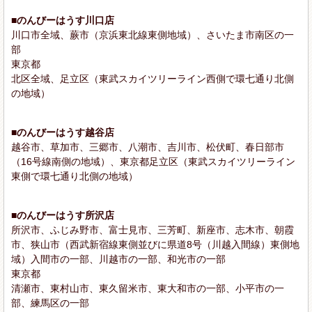
■のんびーはうす川口店
川口市全域、蕨市（京浜東北線東側地域）、さいたま市南区の一
部
東京都
北区全域、足立区（東武スカイツリーライン西側で環七通り北側
の地域）
■のんびーはうす越谷店
越谷市、草加市、三郷市、八潮市、吉川市、松伏町、春日部市
（16号線南側の地域）、東京都足立区（東武スカイツリーライン
東側で環七通り北側の地域）
■のんびーはうす所沢店
所沢市、ふじみ野市、富士見市、三芳町、新座市、志木市、朝霞
市、狭山市（西武新宿線東側並びに県道8号（川越入間線）東側地
域）入間市の一部、川越市の一部、和光市の一部
東京都
清瀬市、東村山市、東久留米市、東大和市の一部、小平市の一
部、練馬区の一部