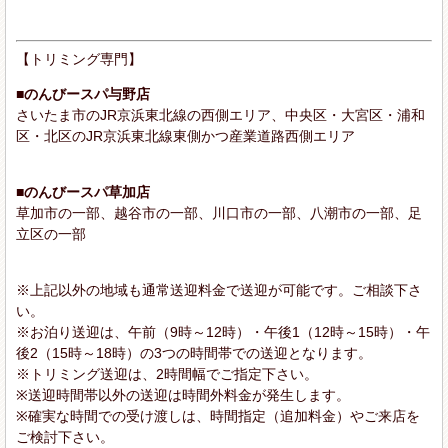
【トリミング専門】
■のんびースパ与野店
さいたま市のJR京浜東北線の西側エリア、中央区・大宮区・浦和
区・北区のJR京浜東北線東側かつ産業道路西側エリア
■のんびースパ草加店
草加市の一部、越谷市の一部、川口市の一部、八潮市の一部、足
立区の一部
※上記以外の地域も通常送迎料金で送迎が可能です。ご相談下さ
い。
※お泊り送迎は、午前（9時～12時）・午後1（12時～15時）・午
後2（15時～18時）の3つの時間帯での送迎となります。
※トリミング送迎は、2時間幅でご指定下さい。
※送迎時間帯以外の送迎は時間外料金が発生します。
※確実な時間での受け渡しは、時間指定（追加料金）やご来店を
ご検討下さい。