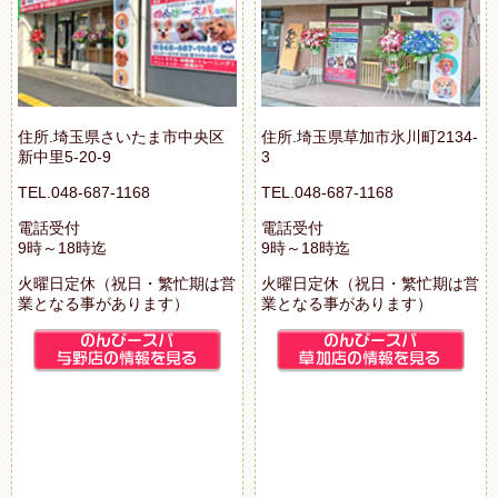
住所.埼玉県さいたま市中央区
住所.埼玉県草加市氷川町2134-
新中里5-20-9
3
TEL.048-687-1168
TEL.048-687-1168
電話受付
電話受付
9時～18時迄
9時～18時迄
火曜日定休（祝日・繁忙期は営
火曜日定休（祝日・繁忙期は営
業となる事があります）
業となる事があります）