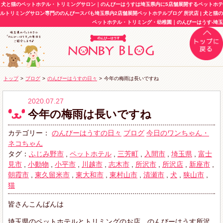
犬と猫のペットホテル・トリミングサロン｜のんびーはうすは埼玉県内に5店舗展開するペットホテ
ルトリミングサロン専門ののんびースパも埼玉県内2店舗展開ペットホテルブログ 所沢店 | 犬と猫の
ペットホテル・トリミング・幼稚園｜のんびーはうす-埼玉
トップ
>
ブログ
>
のんびーはうすの日々
>
今年の梅雨は長いですね
2020.07.27
今年の梅雨は長いですね
カテゴリー：
のんびーはうすの日々
ブログ
今日のワンちゃん・
ネコちゃん
タグ：
ふじみ野市
,
ペットホテル
,
三芳町
,
入間市
,
埼玉県
,
富士
見市
,
小動物
,
小平市
,
川越市
,
志木市
,
所沢市
,
所沢店
,
新座市
,
朝霞市
,
東久留米市
,
東大和市
,
東村山市
,
清瀬市
,
犬
,
狭山市
,
猫
皆さんこんばんは
埼玉県のペットホテルとトリミングのお店、のんびーはうす所沢