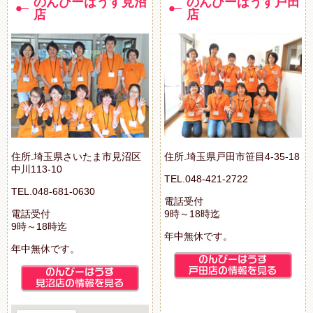
のんびーはうす見沼
のんびーはうす戸田
店
店
住所.埼玉県さいたま市見沼区
住所.埼玉県戸田市笹目4-35-18
中川113-10
TEL.048-421-2722
TEL.048-681-0630
電話受付
電話受付
9時～18時迄
9時～18時迄
年中無休です。
年中無休です。