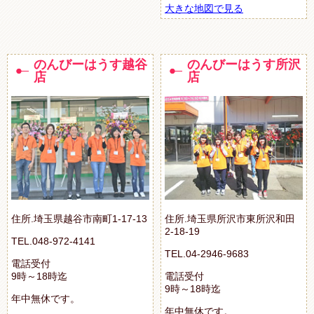
大きな地図で見る
のんびーはうす越谷
のんびーはうす所沢
店
店
住所.埼玉県越谷市南町1-17-13
住所.埼玉県所沢市東所沢和田
2-18-19
TEL.048-972-4141
TEL.04-2946-9683
電話受付
9時～18時迄
電話受付
9時～18時迄
年中無休です。
年中無休です。