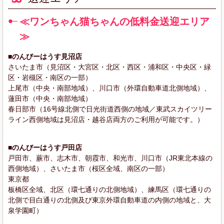
≪ワンちゃん猫ちゃんの低料金送迎エリア
≫
■のんびーはうす見沼店
さいたま市（見沼区・大宮区・北区・西区・浦和区・中央区・緑
区・岩槻区・南区の一部）
上尾市（中央・南部地域）、川口市（外環自動車道北側地域）、
蓮田市（中央・南部地域）
春日部市（16号線北側で日光街道西側の地域／東武スカイツリー
ライン西側地域は見沼店・越谷店両方のご利用が可能です。）
■のんびーはうす戸田店
戸田市、蕨市、志木市、朝霞市、和光市、川口市（JR東北本線の
西側地域）、さいたま市（桜区全域、南区の一部）
東京都
板橋区全域、北区（環七通りの北側地域）、練馬区（環七通りの
北側で目白通りの北側及び東京外環自動車道の内側の地域と、大
泉学園町）