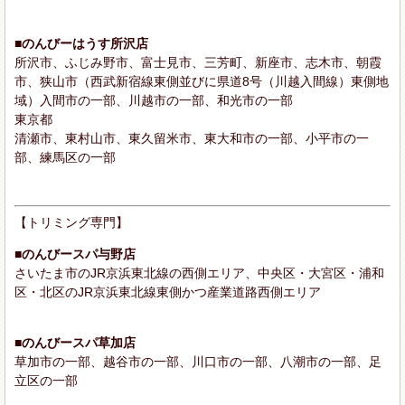
■のんびーはうす所沢店
所沢市、ふじみ野市、富士見市、三芳町、新座市、志木市、朝霞
市、狭山市（西武新宿線東側並びに県道8号（川越入間線）東側地
域）入間市の一部、川越市の一部、和光市の一部
東京都
清瀬市、東村山市、東久留米市、東大和市の一部、小平市の一
部、練馬区の一部
【トリミング専門】
■のんびースパ与野店
さいたま市のJR京浜東北線の西側エリア、中央区・大宮区・浦和
区・北区のJR京浜東北線東側かつ産業道路西側エリア
■のんびースパ草加店
草加市の一部、越谷市の一部、川口市の一部、八潮市の一部、足
立区の一部