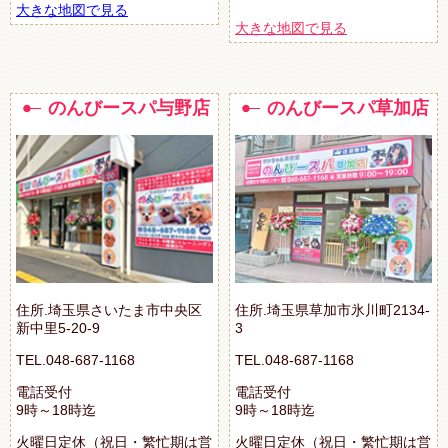
大きな地図で見る
大きな地図で見る
のんびースパ与野店
のんびースパ草加店
住所.埼玉県さいたま市中央区
住所.埼玉県草加市氷川町2134-
新中里5-20-9
3
TEL.048-687-1168
TEL.048-687-1168
電話受付
電話受付
9時～18時迄
9時～18時迄
火曜日定休（祝日・繁忙期は営
火曜日定休（祝日・繁忙期は営