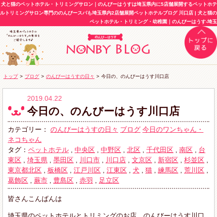
犬と猫のペットホテル・トリミングサロン｜のんびーはうすは埼玉県内に5店舗展開するペットホテ
ルトリミングサロン専門ののんびースパも埼玉県内2店舗展開ペットホテルブログ 川口店 | 犬と猫の
ペットホテル・トリミング・幼稚園｜のんびーはうす-埼玉
トップ
>
ブログ
>
のんびーはうすの日々
>
今日の、のんびーはうす川口店
2019.04.22
今日の、のんびーはうす川口店
カテゴリー：
のんびーはうすの日々
ブログ
今日のワンちゃん・
ネコちゃん
タグ：
ペットホテル
,
中央区
,
中野区
,
北区
,
千代田区
,
南区
,
台
東区
,
埼玉県
,
墨田区
,
川口市
,
川口店
,
文京区
,
新宿区
,
杉並区
,
東京都北区
,
板橋区
,
江戸川区
,
江東区
,
犬
,
猫
,
練馬区
,
荒川区
,
葛飾区
,
蕨市
,
豊島区
,
赤羽
,
足立区
皆さんこんばんは
埼玉県のペットホテルとトリミングのお店、のんびーはうす川口