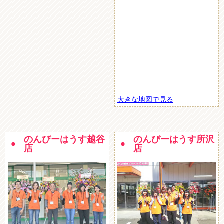
大きな地図で見る
のんびーはうす越谷
のんびーはうす所沢
店
店