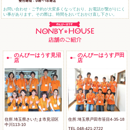
お問い合わせ・ご予約が大変多くなっており、お電話が繋がりにく
い事があります。その際は、時間をおいておかけ直し下さい。
のんびーはうす見沼
のんびーはうす戸田
店
店
住所.埼玉県さいたま市見沼区
住所.埼玉県戸田市笹目4-35-18
中川113-10
TEL.048-421-2722