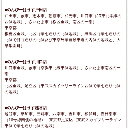
■のんびーはうす戸田店
戸田市、蕨市、志木市、朝霞市、和光市、川口市（JR東北本線の
西側地域）、さいたま市（桜区全域、南区の一部）
東京都
板橋区全域、北区（環七通りの北側地域）、練馬区（環七通りの
北側で目白通りの北側及び東京外環自動車道の内側の地域と、大
泉学園町）
■のんびーはうす川口店
川口市全域、蕨市（京浜東北線東側地域）、さいたま市南区の一
部
東京都
北区全域、足立区（東武スカイツリーライン西側で環七通り北側
の地域）
■のんびーはうす越谷店
越谷市、草加市、三郷市、八潮市、吉川市、松伏町、春日部市
（16号線南側の地域）、東京都足立区（東武スカイツリーライン
東側で環七通り北側の地域）