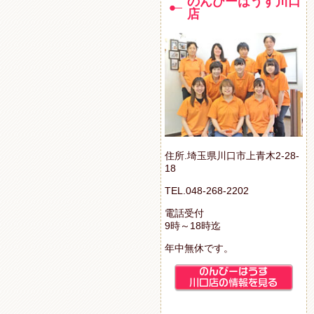
のんびーはうす川口
店
住所.埼玉県川口市上青木2-28-
18
TEL.048-268-2202
電話受付
9時～18時迄
年中無休です。