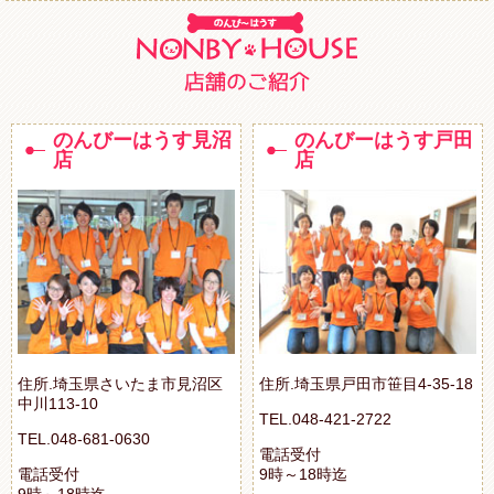
のんびーはうす見沼
のんびーはうす戸田
店
店
住所.埼玉県さいたま市見沼区
住所.埼玉県戸田市笹目4-35-18
中川113-10
TEL.048-421-2722
TEL.048-681-0630
電話受付
電話受付
9時～18時迄
9時～18時迄