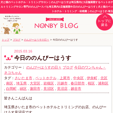
犬と猫のペットホテル・トリミングサロン｜のんびーはうすは埼玉県内に5店舗展開するペットホテ
ルトリミングサロン専門ののんびースパも埼玉県内2店舗展開今日ののんびーはうす | 犬と猫のペッ
トホテル・トリミング・幼稚園｜のんびーはうす-埼玉
トップ
>
ブログ
>
のんびーはうすの日々
>
今日ののんびーはうす
2015.03.16
今日ののんびーはうす
カテゴリー：
のんびーはうすの日々
ブログ
今日のワンちゃん・
ネコちゃん
タグ：
さいたま市
,
ペットホテル
,
上尾市
,
中央区
,
伊奈町
,
北区
,
南区
,
埼玉県
,
大宮区
,
岩槻区
,
川越市
,
春日部市
,
桜区
,
浦和区
,
白岡町
,
緑区
,
蓮田市
,
見沼区
,
見沼店
,
越谷市
皆さんこんばんは
埼玉県さいたま市のペットホテルとトリミングのお店、のんびー
はうす見沼店です