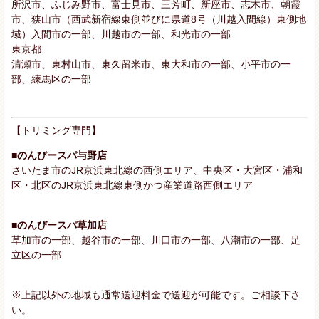
所沢市、ふじみ野市、富士見市、三芳町、新座市、志木市、朝霞
市、狭山市（西武新宿線東側並びに県道8号（川越入間線）東側地
域）入間市の一部、川越市の一部、和光市の一部
東京都
清瀬市、東村山市、東久留米市、東大和市の一部、小平市の一
部、練馬区の一部
【トリミング専門】
■のんびースパ与野店
さいたま市のJR京浜東北線の西側エリア、中央区・大宮区・浦和
区・北区のJR京浜東北線東側かつ産業道路西側エリア
■のんびースパ草加店
草加市の一部、越谷市の一部、川口市の一部、八潮市の一部、足
立区の一部
※上記以外の地域も通常送迎料金で送迎が可能です。ご相談下さ
い。