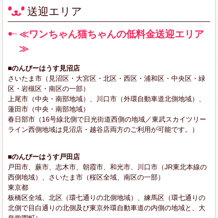
送迎エリア
≪ワンちゃん猫ちゃんの低料金送迎エリア
≫
■のんびーはうす見沼店
さいたま市（見沼区・大宮区・北区・西区・浦和区・中央区・緑
区・岩槻区・南区の一部）
上尾市（中央・南部地域）、川口市（外環自動車道北側地域）、
蓮田市（中央・南部地域）
春日部市（16号線北側で日光街道西側の地域／東武スカイツリー
ライン西側地域は見沼店・越谷店両方のご利用が可能です。）
■のんびーはうす戸田店
戸田市、蕨市、志木市、朝霞市、和光市、川口市（JR東北本線の
西側地域）、さいたま市（桜区全域、南区の一部）
東京都
板橋区全域、北区（環七通りの北側地域）、練馬区（環七通りの
北側で目白通りの北側及び東京外環自動車道の内側の地域と、大
泉学園町）