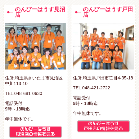
のんびーはうす見沼
のんびーはうす戸田
店
店
住所.埼玉県さいたま市見沼区
住所.埼玉県戸田市笹目4-35-18
中川113-10
TEL.048-421-2722
TEL.048-681-0630
電話受付
電話受付
9時～18時迄
9時～18時迄
年中無休です。
年中無休です。