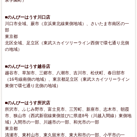
■のんびーはうす川口店
川口市全域、蕨市（京浜東北線東側地域）、さいたま市南区の一
部
東京都
北区全域、足立区（東武スカイツリーライン西側で環七通り北側
の地域）
■のんびーはうす越谷店
越谷市、草加市、三郷市、八潮市、吉川市、松伏町、春日部市
（16号線南側の地域）、東京都足立区（東武スカイツリーライン
東側で環七通り北側の地域）
■のんびーはうす所沢店
所沢市、ふじみ野市、富士見市、三芳町、新座市、志木市、朝霞
市、狭山市（西武新宿線東側並びに県道8号（川越入間線）東側地
域）入間市の一部、川越市の一部、和光市の一部
東京都
清瀬市、東村山市、東久留米市、東大和市の一部、小平市の一