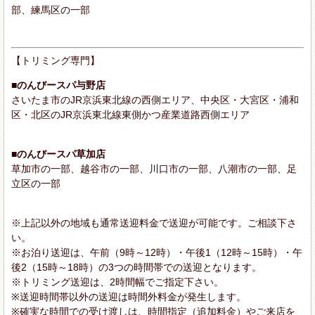
部、練馬区の一部
【トリミング専門】
■のんびースパ与野店
さいたま市のJR京浜東北線の西側エリア、中央区・大宮区・浦和
区・北区のJR京浜東北線東側かつ産業道路西側エリア
■のんびースパ草加店
草加市の一部、越谷市の一部、川口市の一部、八潮市の一部、足
立区の一部
※上記以外の地域も通常送迎料金で送迎が可能です。ご相談下さ
い。
※お泊り送迎は、午前（9時～12時）・午後1（12時～15時）・午
後2（15時～18時）の3つの時間帯での送迎となります。
※トリミング送迎は、2時間幅でご指定下さい。
※送迎時間帯以外の送迎は時間外料金が発生します。
※確実な時間での受け渡しは、時間指定（追加料金）やご来店を