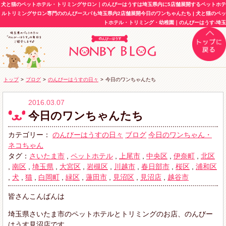
犬と猫のペットホテル・トリミングサロン｜のんびーはうすは埼玉県内に5店舗展開するペットホテ
ルトリミングサロン専門ののんびースパも埼玉県内2店舗展開今日のワンちゃんたち | 犬と猫のペッ
トホテル・トリミング・幼稚園｜のんびーはうす-埼玉
トップ
>
ブログ
>
のんびーはうすの日々
>
今日のワンちゃんたち
2016.03.07
今日のワンちゃんたち
カテゴリー：
のんびーはうすの日々
ブログ
今日のワンちゃん・
ネコちゃん
タグ：
さいたま市
,
ペットホテル
,
上尾市
,
中央区
,
伊奈町
,
北区
,
南区
,
埼玉県
,
大宮区
,
岩槻区
,
川越市
,
春日部市
,
桜区
,
浦和区
,
犬
,
猫
,
白岡町
,
緑区
,
蓮田市
,
見沼区
,
見沼店
,
越谷市
皆さんこんばんは
埼玉県さいたま市のペットホテルとトリミングのお店、のんびー
はうす見沼店です