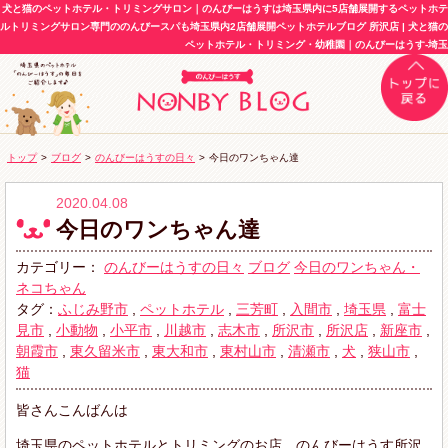
犬と猫のペットホテル・トリミングサロン｜のんびーはうすは埼玉県内に5店舗展開するペットホテ
ルトリミングサロン専門ののんびースパも埼玉県内2店舗展開ペットホテルブログ 所沢店 | 犬と猫の
ペットホテル・トリミング・幼稚園｜のんびーはうす-埼玉
トップ
>
ブログ
>
のんびーはうすの日々
>
今日のワンちゃん達
2020.04.08
今日のワンちゃん達
カテゴリー：
のんびーはうすの日々
ブログ
今日のワンちゃん・
ネコちゃん
タグ：
ふじみ野市
,
ペットホテル
,
三芳町
,
入間市
,
埼玉県
,
富士
見市
,
小動物
,
小平市
,
川越市
,
志木市
,
所沢市
,
所沢店
,
新座市
,
朝霞市
,
東久留米市
,
東大和市
,
東村山市
,
清瀬市
,
犬
,
狭山市
,
猫
皆さんこんばんは
埼玉県のペットホテルとトリミングのお店、のんびーはうす所沢