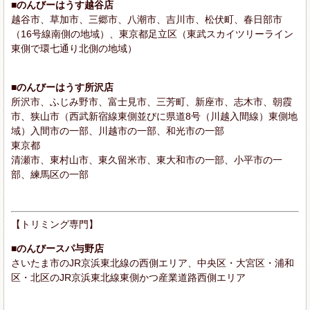
■のんびーはうす越谷店
越谷市、草加市、三郷市、八潮市、吉川市、松伏町、春日部市
（16号線南側の地域）、東京都足立区（東武スカイツリーライン
東側で環七通り北側の地域）
■のんびーはうす所沢店
所沢市、ふじみ野市、富士見市、三芳町、新座市、志木市、朝霞
市、狭山市（西武新宿線東側並びに県道8号（川越入間線）東側地
域）入間市の一部、川越市の一部、和光市の一部
東京都
清瀬市、東村山市、東久留米市、東大和市の一部、小平市の一
部、練馬区の一部
【トリミング専門】
■のんびースパ与野店
さいたま市のJR京浜東北線の西側エリア、中央区・大宮区・浦和
区・北区のJR京浜東北線東側かつ産業道路西側エリア