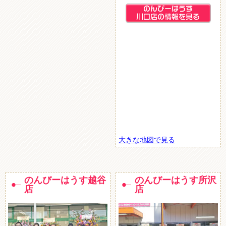
大きな地図で見る
のんびーはうす越谷
のんびーはうす所沢
店
店