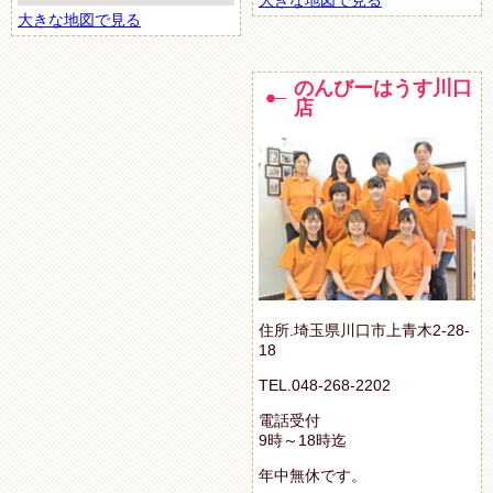
大きな地図で見る
のんびーはうす川口
店
住所.埼玉県川口市上青木2-28-
18
TEL.048-268-2202
電話受付
9時～18時迄
年中無休です。