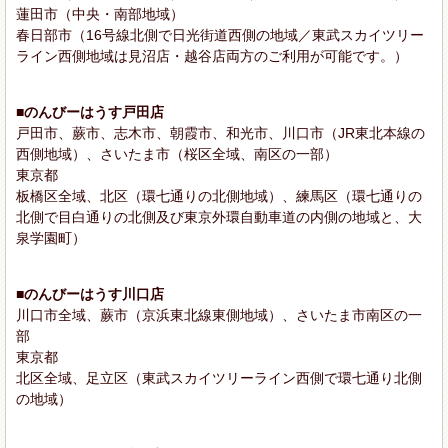
蓮田市（中央・南部地域）
春日部市（16号線北側で日光街道西側の地域／東武スカイツリー
ライン西側地域は見沼店・越谷店両方のご利用が可能です。）
■のんびーはうす戸田店
戸田市、蕨市、志木市、朝霞市、和光市、川口市（JR東北本線の
西側地域）、さいたま市（桜区全域、南区の一部）
東京都
板橋区全域、北区（環七通りの北側地域）、練馬区（環七通りの
北側で目白通りの北側及び東京外環自動車道の内側の地域と、大
泉学園町）
■のんびーはうす川口店
川口市全域、蕨市（京浜東北線東側地域）、さいたま市南区の一
部
東京都
北区全域、足立区（東武スカイツリーライン西側で環七通り北側
の地域）