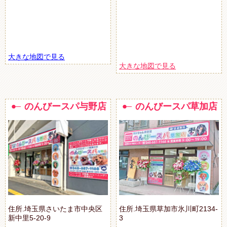
大きな地図で見る
大きな地図で見る
のんびースパ与野店
のんびースパ草加店
住所.埼玉県さいたま市中央区
住所.埼玉県草加市氷川町2134-
新中里5-20-9
3