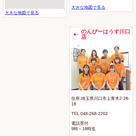
大きな地図で見る
大きな地図で見る
のんびーはうす川口
店
住所.埼玉県川口市上青木2-28-
18
TEL.048-268-2202
電話受付
9時～18時迄