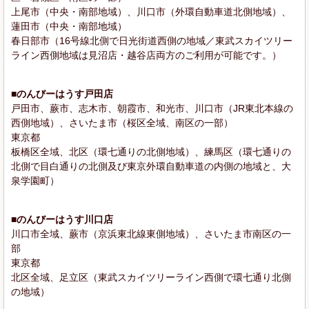
上尾市（中央・南部地域）、川口市（外環自動車道北側地域）、
蓮田市（中央・南部地域）
春日部市（16号線北側で日光街道西側の地域／東武スカイツリー
ライン西側地域は見沼店・越谷店両方のご利用が可能です。）
■のんびーはうす戸田店
戸田市、蕨市、志木市、朝霞市、和光市、川口市（JR東北本線の
西側地域）、さいたま市（桜区全域、南区の一部）
東京都
板橋区全域、北区（環七通りの北側地域）、練馬区（環七通りの
北側で目白通りの北側及び東京外環自動車道の内側の地域と、大
泉学園町）
■のんびーはうす川口店
川口市全域、蕨市（京浜東北線東側地域）、さいたま市南区の一
部
東京都
北区全域、足立区（東武スカイツリーライン西側で環七通り北側
の地域）