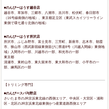
■のんびーはうす越谷店
越谷市、草加市、三郷市、八潮市、吉川市、松伏町、春日部市
（16号線南側の地域）、東京都足立区（東武スカイツリーライン
東側で環七通り北側の地域）
■のんびーはうす所沢店
所沢市、ふじみ野市、富士見市、三芳町、新座市、志木市、朝霞
市、狭山市（西武新宿線東側並びに県道8号（川越入間線）東側地
域）入間市の一部、川越市の一部、和光市の一部
東京都
清瀬市、東村山市、東久留米市、東大和市の一部、小平市の一
部、練馬区の一部
【トリミング専門】
■のんびースパ与野店
さいたま市のJR京浜東北線の西側エリア、中央区・大宮区・浦和
区・北区のJR京浜東北線東側かつ産業道路西側エリア