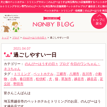
犬と猫のペットホテル・トリミングサロン｜のんびーはうすは埼玉県内に5店舗展開するペットホテ
ルトリミングサロン専門ののんびースパも埼玉県内2店舗展開ペットホテルブログ 越谷店 | 犬と猫の
ペットホテル・トリミング・幼稚園｜のんびーはうす-埼玉
トップ
>
ブログ
>
のんびーはうすの日々
>
過ごしやすい一日
2021.04.07
過ごしやすい一日
カテゴリー：
のんびーはうすの日々
ブログ
今日のワンちゃん・
ネコちゃん
タグ：
トリミング
,
ペットホテル
,
三郷市
,
八潮市
,
吉川市
,
小動
物
,
小鳥
,
春日部市
,
松伏町
,
犬
,
猫
,
草加市
,
越谷市
,
越谷店
,
足
立区
,
野田市
皆さんこんばんは
埼玉県越谷市のペットホテルとトリミングのお店、のんびーはう
す越谷店です。