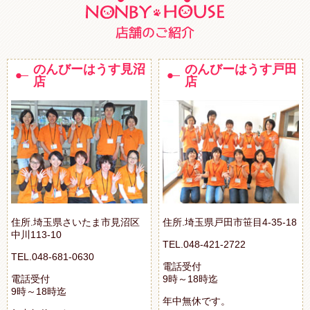
のんびーはうす見沼
のんびーはうす戸田
店
店
住所.埼玉県さいたま市見沼区
住所.埼玉県戸田市笹目4-35-18
中川113-10
TEL.048-421-2722
TEL.048-681-0630
電話受付
電話受付
9時～18時迄
9時～18時迄
年中無休です。