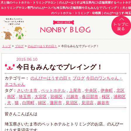
犬と猫のペットホテル・トリミングサロン｜のんびーはうすは埼玉県内に5店舗展開するペットホテ
ルトリミングサロン専門ののんびースパも埼玉県内2店舗展開今日もみんなでプレイング！ | 犬と猫
のペットホテル・トリミング・幼稚園｜のんびーはうす-埼玉
トップ
>
ブログ
>
のんびーはうすの日々
>
今日もみんなでプレイング！
2015.06.10
今日もみんなでプレイング！
カテゴリー：
のんびーはうすの日々
ブログ
今日のワンちゃん・
ネコちゃん
タグ：
さいたま市
,
ペットホテル
,
上尾市
,
中央区
,
伊奈町
,
北区
,
南区
,
埼玉県
,
大宮区
,
岩槻区
,
川越市
,
春日部市
,
桜区
,
浦和区
,
犬
,
猫
,
白岡町
,
緑区
,
蓮田市
,
見沼区
,
見沼店
,
越谷市
皆さんこんばんは
埼玉県さいたま市のペットホテルとトリミングのお店、のんびー
はうす見沼店です