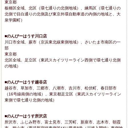
東京都
板橋区全域、北区（環七通りの北側地域）、練馬区（環七通りの
北側で目白通りの北側及び東京外環自動車道の内側の地域と、大
泉学園町）
■のんびーはうす川口店
川口市全域、蕨市（京浜東北線東側地域）、さいたま市南区の一
部
東京都
北区全域、足立区（東武スカイツリーライン西側で環七通り北側
の地域）
■のんびーはうす越谷店
越谷市、草加市、三郷市、八潮市、吉川市、松伏町、春日部市
（16号線南側の地域）、東京都足立区（東武スカイツリーライン
東側で環七通り北側の地域）
■のんびーはうす所沢店
所沢市、ふじみ野市、富士見市、三芳町、新座市、志木市、朝霞
市、狭山市（西武新宿線東側並びに県道8号（川越入間線）東側地