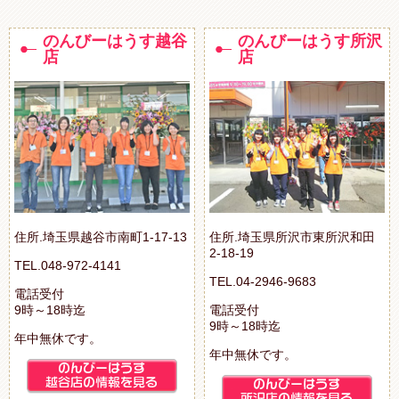
のんびーはうす越谷
のんびーはうす所沢
店
店
住所.埼玉県越谷市南町1-17-13
住所.埼玉県所沢市東所沢和田
2-18-19
TEL.048-972-4141
TEL.04-2946-9683
電話受付
9時～18時迄
電話受付
9時～18時迄
年中無休です。
年中無休です。