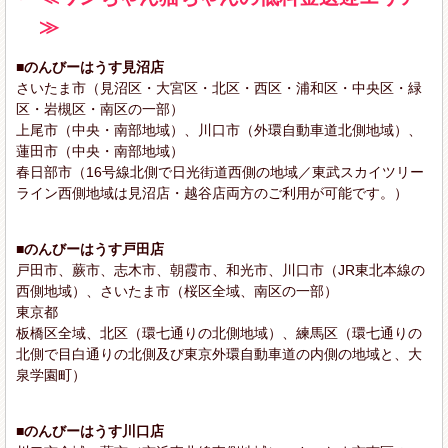
≫
■のんびーはうす見沼店
さいたま市（見沼区・大宮区・北区・西区・浦和区・中央区・緑
区・岩槻区・南区の一部）
上尾市（中央・南部地域）、川口市（外環自動車道北側地域）、
蓮田市（中央・南部地域）
春日部市（16号線北側で日光街道西側の地域／東武スカイツリー
ライン西側地域は見沼店・越谷店両方のご利用が可能です。）
■のんびーはうす戸田店
戸田市、蕨市、志木市、朝霞市、和光市、川口市（JR東北本線の
西側地域）、さいたま市（桜区全域、南区の一部）
東京都
板橋区全域、北区（環七通りの北側地域）、練馬区（環七通りの
北側で目白通りの北側及び東京外環自動車道の内側の地域と、大
泉学園町）
■のんびーはうす川口店