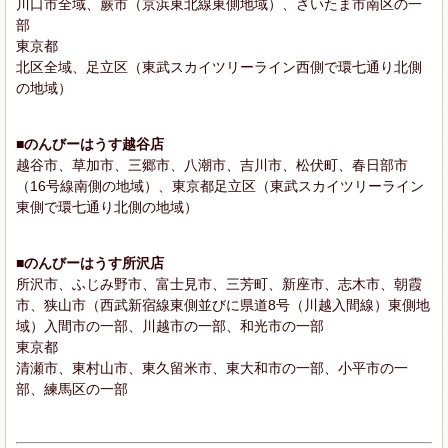
川口市全域、蕨市（京浜東北線東側地域）、さいたま市南区の一
部
東京都
北区全域、足立区（東武スカイツリーライン西側で環七通り北側
の地域）
■のんびーはうす越谷店
越谷市、草加市、三郷市、八潮市、吉川市、松伏町、春日部市
（16号線南側の地域）、東京都足立区（東武スカイツリーライン
東側で環七通り北側の地域）
■のんびーはうす所沢店
所沢市、ふじみ野市、富士見市、三芳町、新座市、志木市、朝霞
市、狭山市（西武新宿線東側並びに県道8号（川越入間線）東側地
域）入間市の一部、川越市の一部、和光市の一部
東京都
清瀬市、東村山市、東久留米市、東大和市の一部、小平市の一
部、練馬区の一部