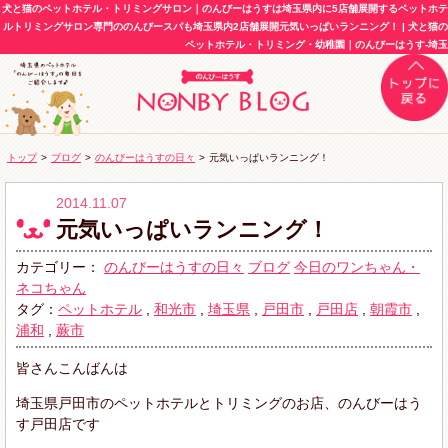
犬と猫のペットホテル・トリミングサロン｜のんびーはうすは埼玉県内に5店舗展開するペットホテ
ルトリミングサロン専門ののんびースパも埼玉県内2店舗展開元気いっぱいランニング！ | 犬と猫の
ペットホテル・トリミング・幼稚園｜のんびーはうす-埼玉
トップ
>
ブログ
>
のんびーはうすの日々
>
元気いっぱいランニング！
2014.11.07
元気いっぱいランニング！
カテゴリー：
のんびーはうすの日々
ブログ
今日のワンちゃん・
ネコちゃん
タグ：
ペットホテル
,
和光市
,
埼玉県
,
戸田市
,
戸田店
,
朝霞市
,
浦和
,
蕨市
皆さんこんばんは
埼玉県戸田市のペットホテルとトリミングのお店、のんびーはう
す戸田店です