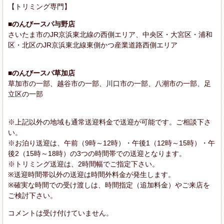
【トリミング専門】
■のんびースパ与野店
さいたま市のJR京浜東北線の西側エリア、中央区・大宮区・浦和
区・北区のJR京浜東北線東側かつ産業道路西側エリア
■のんびースパ草加店
草加市の一部、越谷市の一部、川口市の一部、八潮市の一部、足
立区の一部
※上記以外の地域も通常送迎料金で送迎が可能です。ご相談下さ
い。
※お泊り送迎は、午前（9時～12時）・午後1（12時～15時）・午
後2（15時～18時）の3つの時間帯での送迎となります。
※トリミング送迎は、2時間幅でご指定下さい。
※送迎時間帯以外の送迎は時間外料金が発生します。
※確実な時間での受け渡しは、時間指定（追加料金）やご来店を
ご検討下さい。
コメントは受け付けていません。