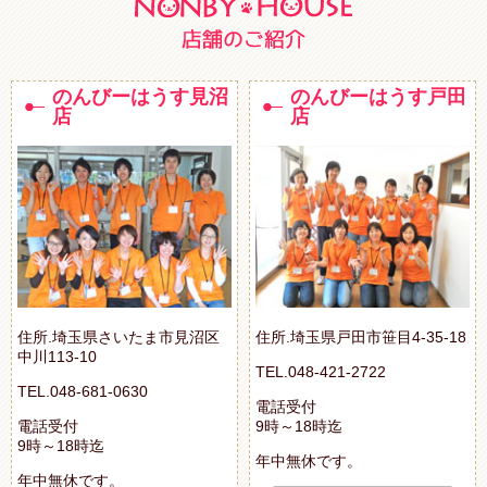
のんびーはうす見沼
のんびーはうす戸田
店
店
住所.埼玉県さいたま市見沼区
住所.埼玉県戸田市笹目4-35-18
中川113-10
TEL.048-421-2722
TEL.048-681-0630
電話受付
電話受付
9時～18時迄
9時～18時迄
年中無休です。
年中無休です。