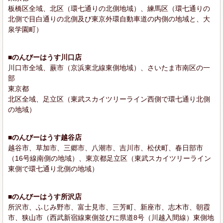
板橋区全域、北区（環七通りの北側地域）、練馬区（環七通りの
北側で目白通りの北側及び東京外環自動車道の内側の地域と、大
泉学園町）
■のんびーはうす川口店
川口市全域、蕨市（京浜東北線東側地域）、さいたま市南区の一
部
東京都
北区全域、足立区（東武スカイツリーライン西側で環七通り北側
の地域）
■のんびーはうす越谷店
越谷市、草加市、三郷市、八潮市、吉川市、松伏町、春日部市
（16号線南側の地域）、東京都足立区（東武スカイツリーライン
東側で環七通り北側の地域）
■のんびーはうす所沢店
所沢市、ふじみ野市、富士見市、三芳町、新座市、志木市、朝霞
市、狭山市（西武新宿線東側並びに県道8号（川越入間線）東側地