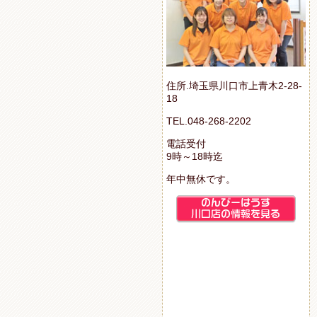
住所.埼玉県川口市上青木2-28-
18
TEL.048-268-2202
電話受付
9時～18時迄
年中無休です。