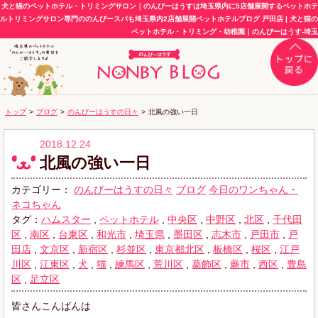
犬と猫のペットホテル・トリミングサロン｜のんびーはうすは埼玉県内に5店舗展開するペットホテ
ルトリミングサロン専門ののんびースパも埼玉県内2店舗展開ペットホテルブログ 戸田店 | 犬と猫の
ペットホテル・トリミング・幼稚園｜のんびーはうす-埼玉
トップ
>
ブログ
>
のんびーはうすの日々
>
北風の強い一日
2018.12.24
北風の強い一日
カテゴリー：
のんびーはうすの日々
ブログ
今日のワンちゃん・
ネコちゃん
タグ：
ハムスター
,
ペットホテル
,
中央区
,
中野区
,
北区
,
千代田
区
,
南区
,
台東区
,
和光市
,
埼玉県
,
墨田区
,
志木市
,
戸田市
,
戸
田店
,
文京区
,
新宿区
,
杉並区
,
東京都北区
,
板橋区
,
桜区
,
江戸
川区
,
江東区
,
犬
,
猫
,
練馬区
,
荒川区
,
葛飾区
,
蕨市
,
西区
,
豊島
区
,
足立区
皆さんこんばんは