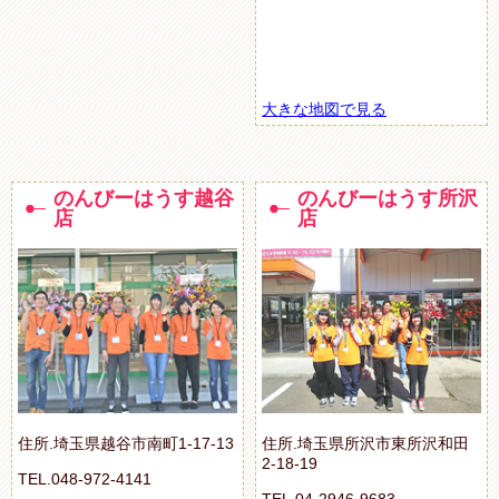
大きな地図で見る
のんびーはうす越谷
のんびーはうす所沢
店
店
住所.埼玉県越谷市南町1-17-13
住所.埼玉県所沢市東所沢和田
2-18-19
TEL.048-972-4141