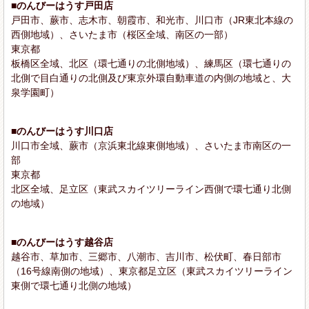
■のんびーはうす戸田店
戸田市、蕨市、志木市、朝霞市、和光市、川口市（JR東北本線の
西側地域）、さいたま市（桜区全域、南区の一部）
東京都
板橋区全域、北区（環七通りの北側地域）、練馬区（環七通りの
北側で目白通りの北側及び東京外環自動車道の内側の地域と、大
泉学園町）
■のんびーはうす川口店
川口市全域、蕨市（京浜東北線東側地域）、さいたま市南区の一
部
東京都
北区全域、足立区（東武スカイツリーライン西側で環七通り北側
の地域）
■のんびーはうす越谷店
越谷市、草加市、三郷市、八潮市、吉川市、松伏町、春日部市
（16号線南側の地域）、東京都足立区（東武スカイツリーライン
東側で環七通り北側の地域）