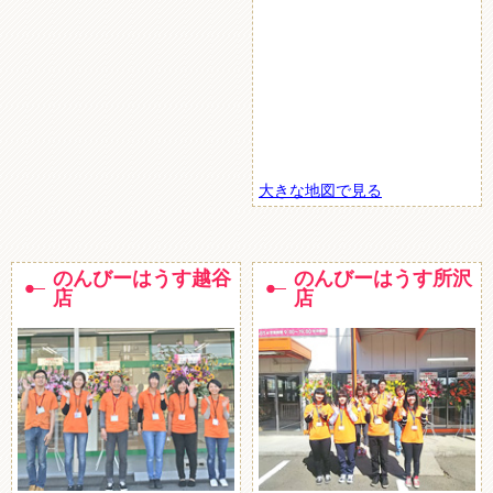
大きな地図で見る
のんびーはうす越谷
のんびーはうす所沢
店
店