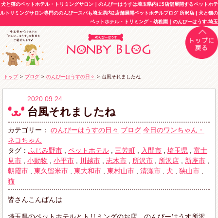
犬と猫のペットホテル・トリミングサロン｜のんびーはうすは埼玉県内に5店舗展開するペットホテ
ルトリミングサロン専門ののんびースパも埼玉県内2店舗展開ペットホテルブログ 所沢店 | 犬と猫の
ペットホテル・トリミング・幼稚園｜のんびーはうす-埼玉
トップ
>
ブログ
>
のんびーはうすの日々
>
台風それましたね
2020.09.24
台風それましたね
カテゴリー：
のんびーはうすの日々
ブログ
今日のワンちゃん・
ネコちゃん
タグ：
ふじみ野市
,
ペットホテル
,
三芳町
,
入間市
,
埼玉県
,
富士
見市
,
小動物
,
小平市
,
川越市
,
志木市
,
所沢市
,
所沢店
,
新座市
,
朝霞市
,
東久留米市
,
東大和市
,
東村山市
,
清瀬市
,
犬
,
狭山市
,
猫
皆さんこんばんは
埼玉県のペットホテルとトリミングのお店、のんびーはうす所沢