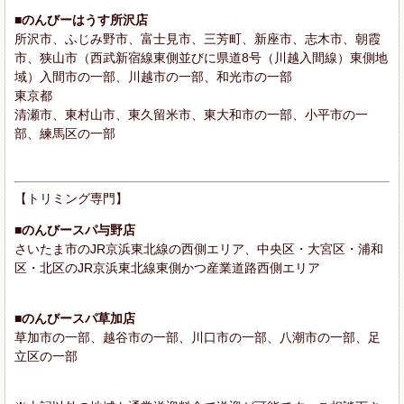
■のんびーはうす所沢店
所沢市、ふじみ野市、富士見市、三芳町、新座市、志木市、朝霞
市、狭山市（西武新宿線東側並びに県道8号（川越入間線）東側地
域）入間市の一部、川越市の一部、和光市の一部
東京都
清瀬市、東村山市、東久留米市、東大和市の一部、小平市の一
部、練馬区の一部
【トリミング専門】
■のんびースパ与野店
さいたま市のJR京浜東北線の西側エリア、中央区・大宮区・浦和
区・北区のJR京浜東北線東側かつ産業道路西側エリア
■のんびースパ草加店
草加市の一部、越谷市の一部、川口市の一部、八潮市の一部、足
立区の一部