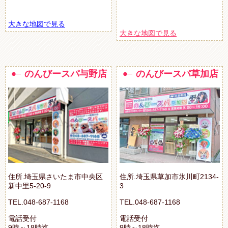
大きな地図で見る
大きな地図で見る
のんびースパ与野店
のんびースパ草加店
住所.埼玉県さいたま市中央区
住所.埼玉県草加市氷川町2134-
新中里5-20-9
3
TEL.048-687-1168
TEL.048-687-1168
電話受付
電話受付
9時～18時迄
9時～18時迄