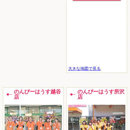
大きな地図で見る
のんびーはうす越谷
のんびーはうす所沢
店
店