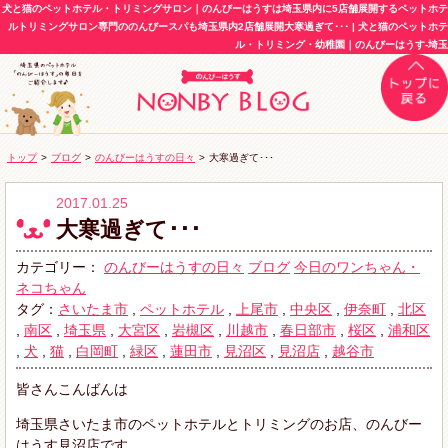
犬と猫のペットホテル・トリミングサロン｜のんびーはうすは埼玉県内に5店舗展開するペットホテ
ルトリミングサロン専門ののんびースパも埼玉県内2店舗展開大寒過ぎて･･･ | 犬と猫のペットホテ
ル・トリミング・幼稚園｜のんびーはうす-埼玉
トップ
>
ブログ
>
のんびーはうすの日々
>
大寒過ぎて･･･
2017.01.25
大寒過ぎて･･･
カテゴリー：
のんびーはうすの日々
ブログ
今日のワンちゃん・
ネコちゃん
タグ：
さいたま市
,
ペットホテル
,
上尾市
,
中央区
,
伊奈町
,
北区
,
南区
,
埼玉県
,
大宮区
,
岩槻区
,
川越市
,
春日部市
,
桜区
,
浦和区
,
犬
,
猫
,
白岡町
,
緑区
,
蓮田市
,
見沼区
,
見沼店
,
越谷市
皆さんこんばんは
埼玉県さいたま市のペットホテルとトリミングのお店、のんびー
はうす見沼店です