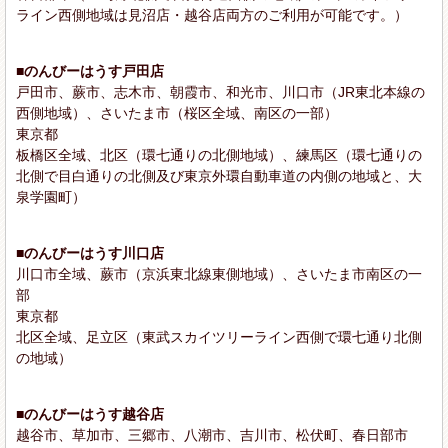
ライン西側地域は見沼店・越谷店両方のご利用が可能です。）
■のんびーはうす戸田店
戸田市、蕨市、志木市、朝霞市、和光市、川口市（JR東北本線の
西側地域）、さいたま市（桜区全域、南区の一部）
東京都
板橋区全域、北区（環七通りの北側地域）、練馬区（環七通りの
北側で目白通りの北側及び東京外環自動車道の内側の地域と、大
泉学園町）
■のんびーはうす川口店
川口市全域、蕨市（京浜東北線東側地域）、さいたま市南区の一
部
東京都
北区全域、足立区（東武スカイツリーライン西側で環七通り北側
の地域）
■のんびーはうす越谷店
越谷市、草加市、三郷市、八潮市、吉川市、松伏町、春日部市