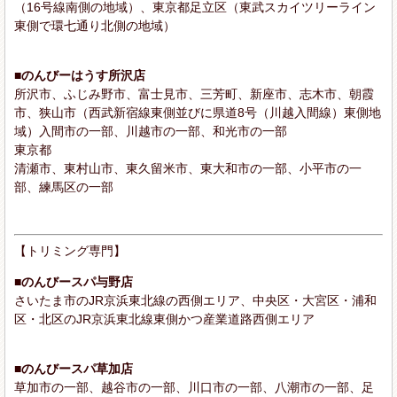
（16号線南側の地域）、東京都足立区（東武スカイツリーライン
東側で環七通り北側の地域）
■のんびーはうす所沢店
所沢市、ふじみ野市、富士見市、三芳町、新座市、志木市、朝霞
市、狭山市（西武新宿線東側並びに県道8号（川越入間線）東側地
域）入間市の一部、川越市の一部、和光市の一部
東京都
清瀬市、東村山市、東久留米市、東大和市の一部、小平市の一
部、練馬区の一部
【トリミング専門】
■のんびースパ与野店
さいたま市のJR京浜東北線の西側エリア、中央区・大宮区・浦和
区・北区のJR京浜東北線東側かつ産業道路西側エリア
■のんびースパ草加店
草加市の一部、越谷市の一部、川口市の一部、八潮市の一部、足