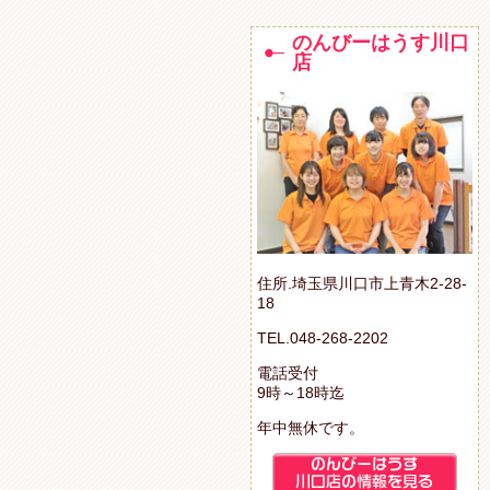
のんびーはうす川口
店
住所.埼玉県川口市上青木2-28-
18
TEL.048-268-2202
電話受付
9時～18時迄
年中無休です。