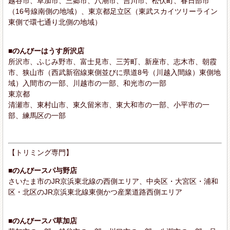
越谷市、草加市、三郷市、八潮市、吉川市、松伏町、春日部市
（16号線南側の地域）、東京都足立区（東武スカイツリーライン
東側で環七通り北側の地域）
■のんびーはうす所沢店
所沢市、ふじみ野市、富士見市、三芳町、新座市、志木市、朝霞
市、狭山市（西武新宿線東側並びに県道8号（川越入間線）東側地
域）入間市の一部、川越市の一部、和光市の一部
東京都
清瀬市、東村山市、東久留米市、東大和市の一部、小平市の一
部、練馬区の一部
【トリミング専門】
■のんびースパ与野店
さいたま市のJR京浜東北線の西側エリア、中央区・大宮区・浦和
区・北区のJR京浜東北線東側かつ産業道路西側エリア
■のんびースパ草加店