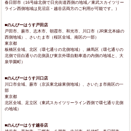
春日部市（16号線北側で日光街道西側の地域／東武スカイツリー
ライン西側地域は見沼店・越谷店両方のご利用が可能です。）
■のんびーはうす戸田店
戸田市、蕨市、志木市、朝霞市、和光市、川口市（JR東北本線の
西側地域）、さいたま市（桜区全域、南区の一部）
東京都
板橋区全域、北区（環七通りの北側地域）、練馬区（環七通りの
北側で目白通りの北側及び東京外環自動車道の内側の地域と、大
泉学園町）
■のんびーはうす川口店
川口市全域、蕨市（京浜東北線東側地域）、さいたま市南区の一
部
東京都
北区全域、足立区（東武スカイツリーライン西側で環七通り北側
の地域）
■のんびーはうす越谷店