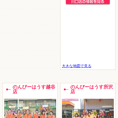
大きな地図で見る
のんびーはうす越谷
のんびーはうす所沢
店
店