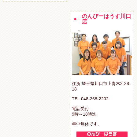
のんびーはうす川口
店
住所.埼玉県川口市上青木2-28-
18
TEL.048-268-2202
電話受付
9時～18時迄
年中無休です。