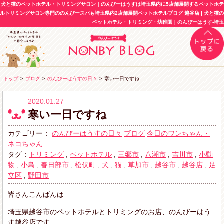
犬と猫のペットホテル・トリミングサロン｜のんびーはうすは埼玉県内に5店舗展開するペットホテ
ルトリミングサロン専門ののんびースパも埼玉県内2店舗展開ペットホテルブログ 越谷店 | 犬と猫の
ペットホテル・トリミング・幼稚園｜のんびーはうす-埼玉
トップ
>
ブログ
>
のんびーはうすの日々
>
寒い一日ですね
2020.01.27
寒い一日ですね
カテゴリー：
のんびーはうすの日々
ブログ
今日のワンちゃん・
ネコちゃん
タグ：
トリミング
,
ペットホテル
,
三郷市
,
八潮市
,
吉川市
,
小動
物
,
小鳥
,
春日部市
,
松伏町
,
犬
,
猫
,
草加市
,
越谷市
,
越谷店
,
足
立区
,
野田市
皆さんこんばんは
埼玉県越谷市のペットホテルとトリミングのお店、のんびーはう
す越谷店です