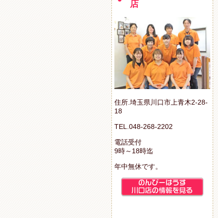
店
住所.埼玉県川口市上青木2-28-
18
TEL.048-268-2202
電話受付
9時～18時迄
年中無休です。