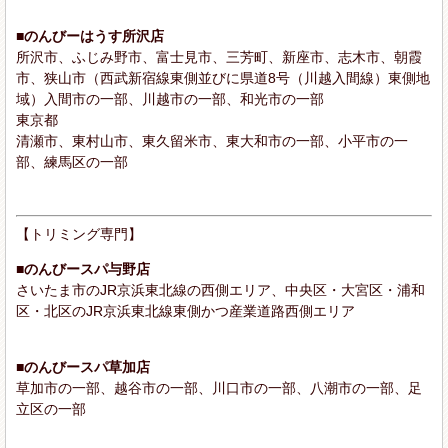
■のんびーはうす所沢店
所沢市、ふじみ野市、富士見市、三芳町、新座市、志木市、朝霞
市、狭山市（西武新宿線東側並びに県道8号（川越入間線）東側地
域）入間市の一部、川越市の一部、和光市の一部
東京都
清瀬市、東村山市、東久留米市、東大和市の一部、小平市の一
部、練馬区の一部
【トリミング専門】
■のんびースパ与野店
さいたま市のJR京浜東北線の西側エリア、中央区・大宮区・浦和
区・北区のJR京浜東北線東側かつ産業道路西側エリア
■のんびースパ草加店
草加市の一部、越谷市の一部、川口市の一部、八潮市の一部、足
立区の一部