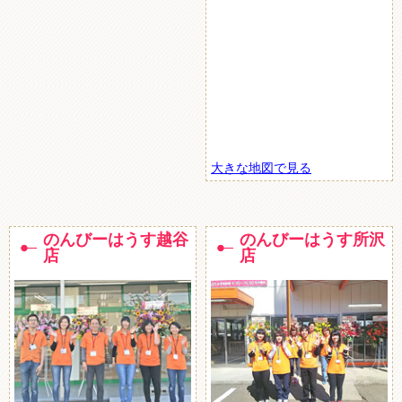
大きな地図で見る
のんびーはうす越谷
のんびーはうす所沢
店
店