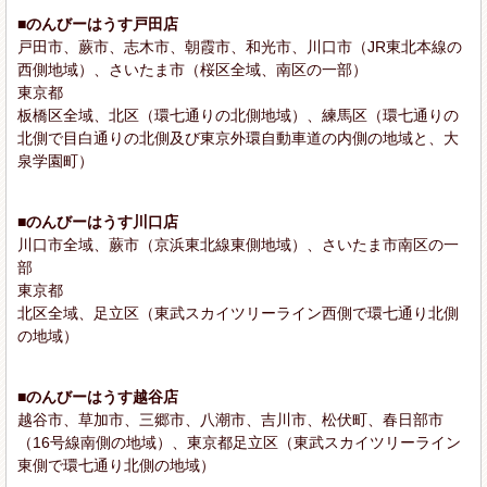
■のんびーはうす戸田店
戸田市、蕨市、志木市、朝霞市、和光市、川口市（JR東北本線の
西側地域）、さいたま市（桜区全域、南区の一部）
東京都
板橋区全域、北区（環七通りの北側地域）、練馬区（環七通りの
北側で目白通りの北側及び東京外環自動車道の内側の地域と、大
泉学園町）
■のんびーはうす川口店
川口市全域、蕨市（京浜東北線東側地域）、さいたま市南区の一
部
東京都
北区全域、足立区（東武スカイツリーライン西側で環七通り北側
の地域）
■のんびーはうす越谷店
越谷市、草加市、三郷市、八潮市、吉川市、松伏町、春日部市
（16号線南側の地域）、東京都足立区（東武スカイツリーライン
東側で環七通り北側の地域）