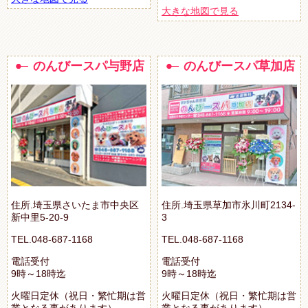
大きな地図で見る
のんびースパ与野店
のんびースパ草加店
住所.埼玉県さいたま市中央区
住所.埼玉県草加市氷川町2134-
新中里5-20-9
3
TEL.048-687-1168
TEL.048-687-1168
電話受付
電話受付
9時～18時迄
9時～18時迄
火曜日定休（祝日・繁忙期は営
火曜日定休（祝日・繁忙期は営