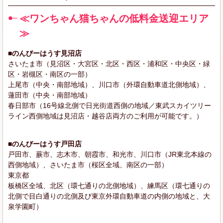
≪ワンちゃん猫ちゃんの低料金送迎エリア
≫
■のんびーはうす見沼店
さいたま市（見沼区・大宮区・北区・西区・浦和区・中央区・緑
区・岩槻区・南区の一部）
上尾市（中央・南部地域）、川口市（外環自動車道北側地域）、
蓮田市（中央・南部地域）
春日部市（16号線北側で日光街道西側の地域／東武スカイツリー
ライン西側地域は見沼店・越谷店両方のご利用が可能です。）
■のんびーはうす戸田店
戸田市、蕨市、志木市、朝霞市、和光市、川口市（JR東北本線の
西側地域）、さいたま市（桜区全域、南区の一部）
東京都
板橋区全域、北区（環七通りの北側地域）、練馬区（環七通りの
北側で目白通りの北側及び東京外環自動車道の内側の地域と、大
泉学園町）