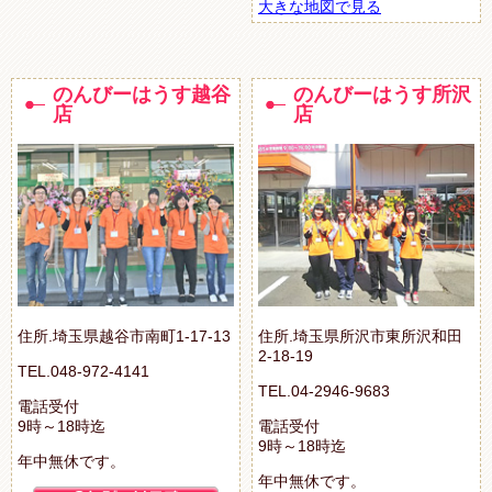
大きな地図で見る
のんびーはうす越谷
のんびーはうす所沢
店
店
住所.埼玉県越谷市南町1-17-13
住所.埼玉県所沢市東所沢和田
2-18-19
TEL.048-972-4141
TEL.04-2946-9683
電話受付
9時～18時迄
電話受付
9時～18時迄
年中無休です。
年中無休です。