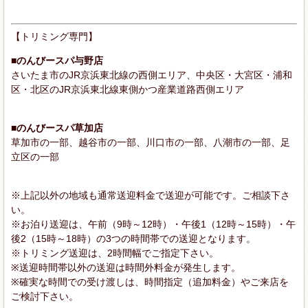
【トリミング専門】
■のんびースパ与野店
さいたま市のJR京浜東北線の西側エリア、中央区・大宮区・浦和
区・北区のJR京浜東北線東側かつ産業道路西側エリア
■のんびースパ草加店
草加市の一部、越谷市の一部、川口市の一部、八潮市の一部、足
立区の一部
※上記以外の地域も通常送迎料金で送迎が可能です。ご相談下さ
い。
※お泊り送迎は、午前（9時～12時）・午後1（12時～15時）・午
後2（15時～18時）の3つの時間帯での送迎となります。
※トリミング送迎は、2時間幅でご指定下さい。
※送迎時間帯以外の送迎は時間外料金が発生します。
※確実な時間での受け渡しは、時間指定（追加料金）やご来店を
ご検討下さい。