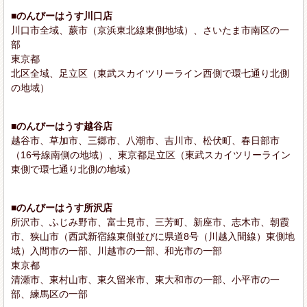
■のんびーはうす川口店
川口市全域、蕨市（京浜東北線東側地域）、さいたま市南区の一
部
東京都
北区全域、足立区（東武スカイツリーライン西側で環七通り北側
の地域）
■のんびーはうす越谷店
越谷市、草加市、三郷市、八潮市、吉川市、松伏町、春日部市
（16号線南側の地域）、東京都足立区（東武スカイツリーライン
東側で環七通り北側の地域）
■のんびーはうす所沢店
所沢市、ふじみ野市、富士見市、三芳町、新座市、志木市、朝霞
市、狭山市（西武新宿線東側並びに県道8号（川越入間線）東側地
域）入間市の一部、川越市の一部、和光市の一部
東京都
清瀬市、東村山市、東久留米市、東大和市の一部、小平市の一
部、練馬区の一部