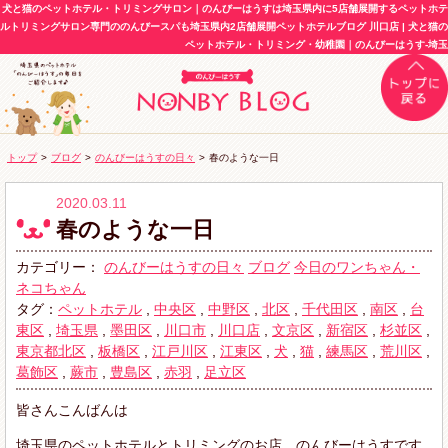
犬と猫のペットホテル・トリミングサロン｜のんびーはうすは埼玉県内に5店舗展開するペットホテ
ルトリミングサロン専門ののんびースパも埼玉県内2店舗展開ペットホテルブログ 川口店 | 犬と猫の
ペットホテル・トリミング・幼稚園｜のんびーはうす-埼玉
トップ
>
ブログ
>
のんびーはうすの日々
>
春のような一日
2020.03.11
春のような一日
カテゴリー：
のんびーはうすの日々
ブログ
今日のワンちゃん・
ネコちゃん
タグ：
ペットホテル
,
中央区
,
中野区
,
北区
,
千代田区
,
南区
,
台
東区
,
埼玉県
,
墨田区
,
川口市
,
川口店
,
文京区
,
新宿区
,
杉並区
,
東京都北区
,
板橋区
,
江戸川区
,
江東区
,
犬
,
猫
,
練馬区
,
荒川区
,
葛飾区
,
蕨市
,
豊島区
,
赤羽
,
足立区
皆さんこんばんは
埼玉県のペットホテルとトリミングのお店、のんびーはうすです