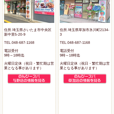
住所.埼玉県さいたま市中央区
住所.埼玉県草加市氷川町2134-
新中里5-20-9
3
TEL.048-687-1168
TEL.048-687-1168
電話受付
電話受付
9時～18時迄
9時～18時迄
火曜日定休（祝日・繁忙期は営
火曜日定休（祝日・繁忙期は営
業となる事があります）
業となる事があります）