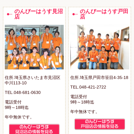
のんびーはうす見沼
のんびーはうす戸田
店
店
住所.埼玉県さいたま市見沼区
住所.埼玉県戸田市笹目4-35-18
中川113-10
TEL.048-421-2722
TEL.048-681-0630
電話受付
電話受付
9時～18時迄
9時～18時迄
年中無休です。
年中無休です。