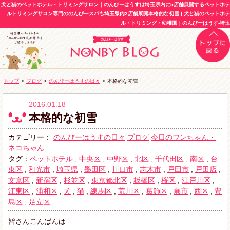
犬と猫のペットホテル・トリミングサロン｜のんびーはうすは埼玉県内に5店舗展開するペットホテ
ルトリミングサロン専門ののんびースパも埼玉県内2店舗展開本格的な初雪 | 犬と猫のペットホテ
ル・トリミング・幼稚園｜のんびーはうす-埼玉
トップ
>
ブログ
>
のんびーはうすの日々
>
本格的な初雪
2016.01.18
本格的な初雪
カテゴリー：
のんびーはうすの日々
ブログ
今日のワンちゃん・
ネコちゃん
タグ：
ペットホテル
,
中央区
,
中野区
,
北区
,
千代田区
,
南区
,
台
東区
,
和光市
,
埼玉県
,
墨田区
,
川口市
,
志木市
,
戸田市
,
戸田店
,
文京区
,
新宿区
,
杉並区
,
東京都北区
,
板橋区
,
桜区
,
江戸川区
,
江東区
,
浦和区
,
犬
,
猫
,
練馬区
,
荒川区
,
葛飾区
,
蕨市
,
西区
,
豊
島区
,
足立区
皆さんこんばんは