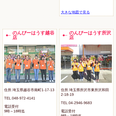
大きな地図で見る
のんびーはうす越谷
のんびーはうす所沢
店
店
住所.埼玉県越谷市南町1-17-13
住所.埼玉県所沢市東所沢和田
2-18-19
TEL.048-972-4141
TEL.04-2946-9683
電話受付
9時～18時迄
電話受付
9時～18時迄