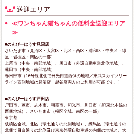
送迎エリア
≪ワンちゃん猫ちゃんの低料金送迎エリア
≫
■のんびーはうす見沼店
さいたま市（見沼区・大宮区・北区・西区・浦和区・中央区・緑
区・岩槻区・南区の一部）
上尾市（中央・南部地域）、川口市（外環自動車道北側地域）、
蓮田市（中央・南部地域）
春日部市（16号線北側で日光街道西側の地域／東武スカイツリー
ライン西側地域は見沼店・越谷店両方のご利用が可能です。）
■のんびーはうす戸田店
戸田市、蕨市、志木市、朝霞市、和光市、川口市（JR東北本線の
西側地域）、さいたま市（桜区全域、南区の一部）
東京都
板橋区全域、北区（環七通りの北側地域）、練馬区（環七通りの
北側で目白通りの北側及び東京外環自動車道の内側の地域と、大