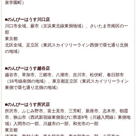
泉学園町）
■のんびーはうす川口店
川口市全域、蕨市（京浜東北線東側地域）、さいたま市南区の一
部
東京都
北区全域、足立区（東武スカイツリーライン西側で環七通り北側
の地域）
■のんびーはうす越谷店
越谷市、草加市、三郷市、八潮市、吉川市、松伏町、春日部市
（16号線南側の地域）、東京都足立区（東武スカイツリーライン
東側で環七通り北側の地域）
■のんびーはうす所沢店
所沢市、ふじみ野市、富士見市、三芳町、新座市、志木市、朝霞
市、狭山市（西武新宿線東側並びに県道8号（川越入間線）東側地
域）入間市の一部、川越市の一部、和光市の一部
東京都