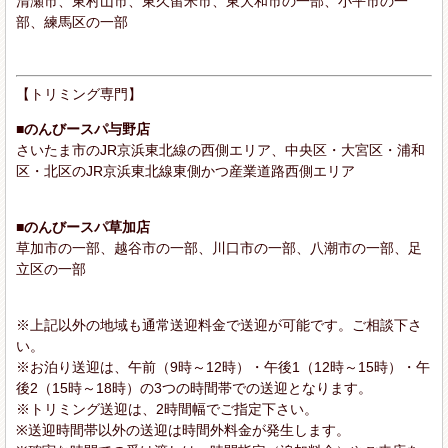
清瀬市、東村山市、東久留米市、東大和市の一部、小平市の一
部、練馬区の一部
【トリミング専門】
■のんびースパ与野店
さいたま市のJR京浜東北線の西側エリア、中央区・大宮区・浦和
区・北区のJR京浜東北線東側かつ産業道路西側エリア
■のんびースパ草加店
草加市の一部、越谷市の一部、川口市の一部、八潮市の一部、足
立区の一部
※上記以外の地域も通常送迎料金で送迎が可能です。ご相談下さ
い。
※お泊り送迎は、午前（9時～12時）・午後1（12時～15時）・午
後2（15時～18時）の3つの時間帯での送迎となります。
※トリミング送迎は、2時間幅でご指定下さい。
※送迎時間帯以外の送迎は時間外料金が発生します。