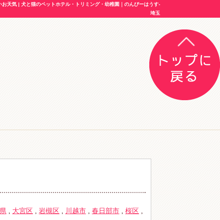
天気 | 犬と猫のペットホテル・トリミング・幼稚園｜のんびーはうす-
埼玉
県
,
大宮区
,
岩槻区
,
川越市
,
春日部市
,
桜区
,