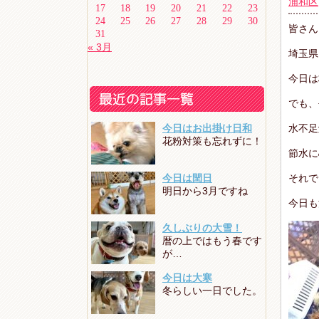
浦和区
17
18
19
20
21
22
23
24
25
26
27
28
29
30
皆さん
31
« 3月
埼玉県
今日は
でも、
今日はお出掛け日和
水不足
花粉対策も忘れずに！
節水に
今日は閏日
それで
明日から3月ですね
今日も
久しぶりの大雪！
暦の上ではもう春です
が…
今日は大寒
冬らしい一日でした。