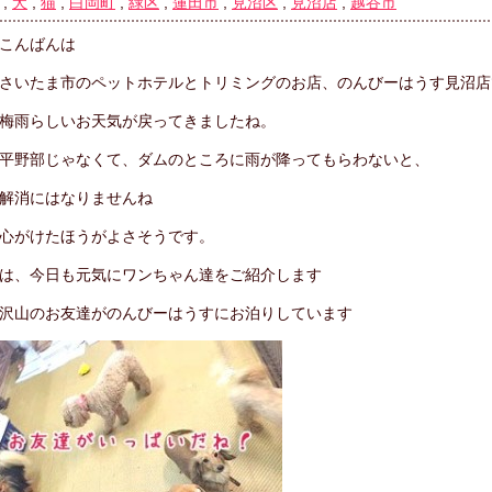
,
犬
,
猫
,
白岡町
,
緑区
,
蓮田市
,
見沼区
,
見沼店
,
越谷市
こんばんは
さいたま市のペットホテルとトリミングのお店、のんびーはうす見沼店
梅雨らしいお天気が戻ってきましたね。
平野部じゃなくて、ダムのところに雨が降ってもらわないと、
解消にはなりませんね
心がけたほうがよさそうです。
は、今日も元気にワンちゃん達をご紹介します
沢山のお友達がのんびーはうすにお泊りしています