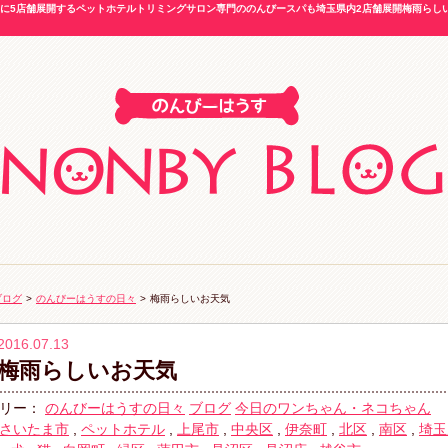
5店舗展開するペットホテルトリミングサロン専門ののんびースパも埼玉県内2店舗展開梅雨らしいお
ブログ
>
のんびーはうすの日々
>
梅雨らしいお天気
2016.07.13
梅雨らしいお天気
リー：
のんびーはうすの日々
ブログ
今日のワンちゃん・ネコちゃん
さいたま市
,
ペットホテル
,
上尾市
,
中央区
,
伊奈町
,
北区
,
南区
,
埼玉