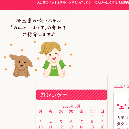
犬と猫のペットホテル・トリミングサロン｜のんびーはうすは埼玉県内に
トップ
>
2026年8月
月
火
水
木
金
土
日
1
2
カテゴ
3
4
5
6
7
8
9
タグ：
10
11
12
13
14
15
16