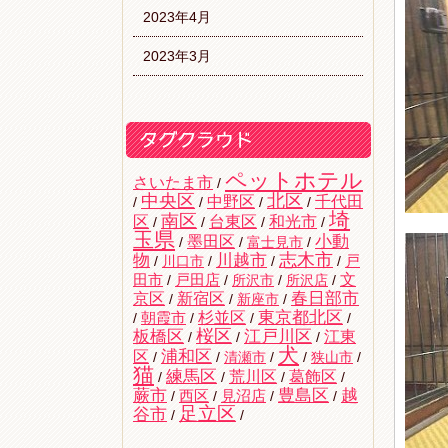
2023年4月
2023年3月
ペットホテル
さいたま市
/
中央区
北区
中野区
千代田
/
/
/
/
埼
南区
区
台東区
和光市
/
/
/
/
玉県
墨田区
小動
/
/
富士見市
/
志木市
物
川越市
戸
/
川口市
/
/
/
文
田市
/
戸田店
/
所沢市
/
所沢店
/
京区
新宿区
春日部市
/
/
新座市
/
杉並区
東京都北区
/
朝霞市
/
/
/
桜区
板橋区
江戸川区
江東
/
/
/
犬
区
浦和区
/
/
清瀬市
/
/
狭山市
/
猫
練馬区
荒川区
葛飾区
/
/
/
/
蕨市
豊島区
越
西区
/
/
見沼店
/
/
足立区
谷市
/
/