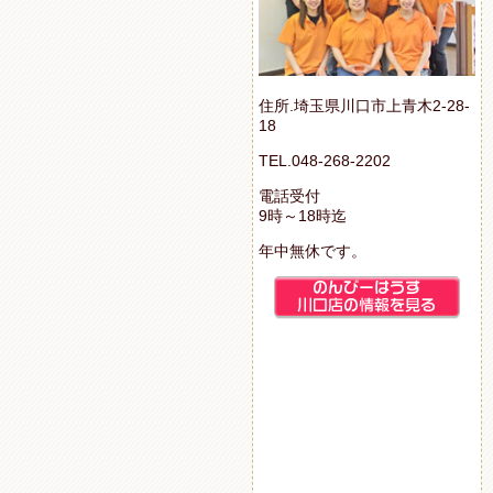
住所.埼玉県川口市上青木2-28-
18
TEL.048-268-2202
電話受付
9時～18時迄
年中無休です。