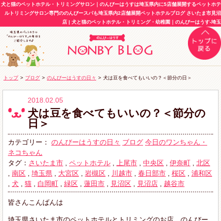
犬と猫のペットホテル・トリミングサロン｜のんびーはうすは埼玉県内に5店舗展開するペットホテ
ルトリミングサロン専門ののんびースパも埼玉県内2店舗展開ペットホテルブログ さいたま市見沼
店 | 犬と猫のペットホテル・トリミング・幼稚園｜のんびーはうす-埼玉
トップ
>
ブログ
>
のんびーはうすの日々
>
犬は豆を食べてもいいの？＜節分の日＞
2018.02.05
犬は豆を食べてもいいの？＜節分の
日＞
カテゴリー：
のんびーはうすの日々
ブログ
今日のワンちゃん・
ネコちゃん
タグ：
さいたま市
,
ペットホテル
,
上尾市
,
中央区
,
伊奈町
,
北区
,
南区
,
埼玉県
,
大宮区
,
岩槻区
,
川越市
,
春日部市
,
桜区
,
浦和区
,
犬
,
猫
,
白岡町
,
緑区
,
蓮田市
,
見沼区
,
見沼店
,
越谷市
皆さんこんばんは
埼玉県さいたま市のペットホテルとトリミングのお店、のんびー