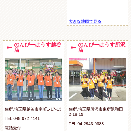
大きな地図で見る
のんびーはうす越谷
のんびーはうす所沢
店
店
住所.埼玉県越谷市南町1-17-13
住所.埼玉県所沢市東所沢和田
2-18-19
TEL.048-972-4141
TEL.04-2946-9683
電話受付