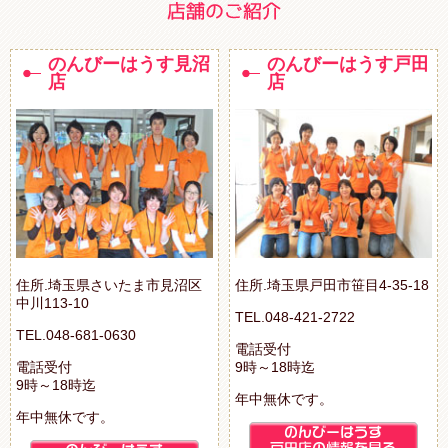
のんびーはうす見沼
のんびーはうす戸田
店
店
住所.埼玉県さいたま市見沼区
住所.埼玉県戸田市笹目4-35-18
中川113-10
TEL.048-421-2722
TEL.048-681-0630
電話受付
電話受付
9時～18時迄
9時～18時迄
年中無休です。
年中無休です。