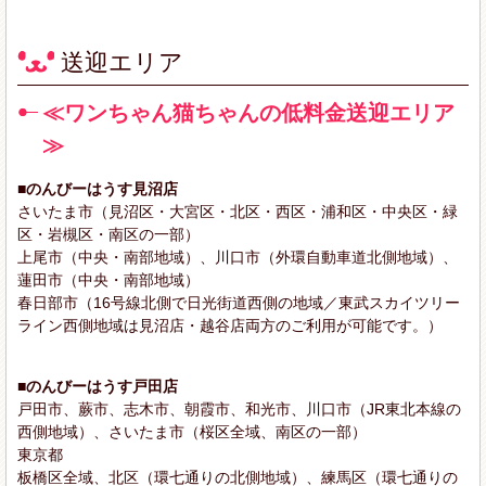
送迎エリア
≪ワンちゃん猫ちゃんの低料金送迎エリア
≫
■のんびーはうす見沼店
さいたま市（見沼区・大宮区・北区・西区・浦和区・中央区・緑
区・岩槻区・南区の一部）
上尾市（中央・南部地域）、川口市（外環自動車道北側地域）、
蓮田市（中央・南部地域）
春日部市（16号線北側で日光街道西側の地域／東武スカイツリー
ライン西側地域は見沼店・越谷店両方のご利用が可能です。）
■のんびーはうす戸田店
戸田市、蕨市、志木市、朝霞市、和光市、川口市（JR東北本線の
西側地域）、さいたま市（桜区全域、南区の一部）
東京都
板橋区全域、北区（環七通りの北側地域）、練馬区（環七通りの