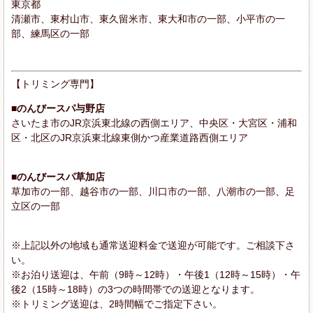
東京都
清瀬市、東村山市、東久留米市、東大和市の一部、小平市の一
部、練馬区の一部
【トリミング専門】
■のんびースパ与野店
さいたま市のJR京浜東北線の西側エリア、中央区・大宮区・浦和
区・北区のJR京浜東北線東側かつ産業道路西側エリア
■のんびースパ草加店
草加市の一部、越谷市の一部、川口市の一部、八潮市の一部、足
立区の一部
※上記以外の地域も通常送迎料金で送迎が可能です。ご相談下さ
い。
※お泊り送迎は、午前（9時～12時）・午後1（12時～15時）・午
後2（15時～18時）の3つの時間帯での送迎となります。
※トリミング送迎は、2時間幅でご指定下さい。