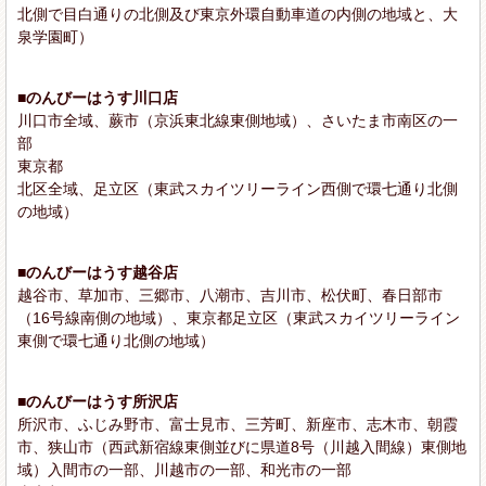
北側で目白通りの北側及び東京外環自動車道の内側の地域と、大
泉学園町）
■のんびーはうす川口店
川口市全域、蕨市（京浜東北線東側地域）、さいたま市南区の一
部
東京都
北区全域、足立区（東武スカイツリーライン西側で環七通り北側
の地域）
■のんびーはうす越谷店
越谷市、草加市、三郷市、八潮市、吉川市、松伏町、春日部市
（16号線南側の地域）、東京都足立区（東武スカイツリーライン
東側で環七通り北側の地域）
■のんびーはうす所沢店
所沢市、ふじみ野市、富士見市、三芳町、新座市、志木市、朝霞
市、狭山市（西武新宿線東側並びに県道8号（川越入間線）東側地
域）入間市の一部、川越市の一部、和光市の一部