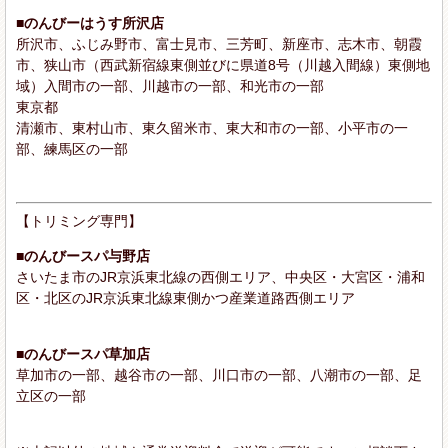
■のんびーはうす所沢店
所沢市、ふじみ野市、富士見市、三芳町、新座市、志木市、朝霞
市、狭山市（西武新宿線東側並びに県道8号（川越入間線）東側地
域）入間市の一部、川越市の一部、和光市の一部
東京都
清瀬市、東村山市、東久留米市、東大和市の一部、小平市の一
部、練馬区の一部
【トリミング専門】
■のんびースパ与野店
さいたま市のJR京浜東北線の西側エリア、中央区・大宮区・浦和
区・北区のJR京浜東北線東側かつ産業道路西側エリア
■のんびースパ草加店
草加市の一部、越谷市の一部、川口市の一部、八潮市の一部、足
立区の一部