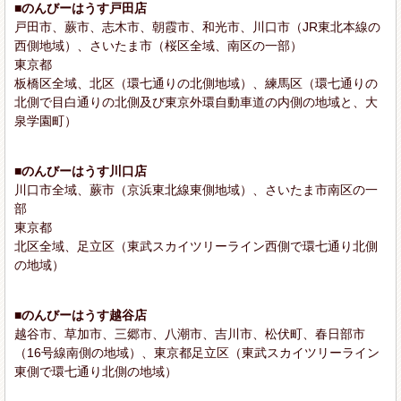
■のんびーはうす戸田店
戸田市、蕨市、志木市、朝霞市、和光市、川口市（JR東北本線の
西側地域）、さいたま市（桜区全域、南区の一部）
東京都
板橋区全域、北区（環七通りの北側地域）、練馬区（環七通りの
北側で目白通りの北側及び東京外環自動車道の内側の地域と、大
泉学園町）
■のんびーはうす川口店
川口市全域、蕨市（京浜東北線東側地域）、さいたま市南区の一
部
東京都
北区全域、足立区（東武スカイツリーライン西側で環七通り北側
の地域）
■のんびーはうす越谷店
越谷市、草加市、三郷市、八潮市、吉川市、松伏町、春日部市
（16号線南側の地域）、東京都足立区（東武スカイツリーライン
東側で環七通り北側の地域）