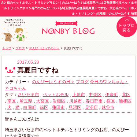
犬と猫のペットホテル・トリミングサロン｜のんびーはうすは埼玉県内に5店舗展開するペットホテ
ルトリミングサロン専門ののんびースパも埼玉県内2店舗展開真夏日ですね | 犬と猫のペットホテ
ル・トリミング・幼稚園｜のんびーはうす-埼玉
トップ
>
ブログ
>
のんびーはうすの日々
>
真夏日ですね
2017.05.29
真夏日ですね
カテゴリー：
のんびーはうすの日々
ブログ
今日のワンちゃん・
ネコちゃん
タグ：
さいたま市
,
ペットホテル
,
上尾市
,
中央区
,
伊奈町
,
北区
,
南区
,
埼玉県
,
大宮区
,
岩槻区
,
川越市
,
春日部市
,
桜区
,
浦和区
,
犬
,
猫
,
白岡町
,
緑区
,
蓮田市
,
見沼区
,
見沼店
,
越谷市
皆さんこんばんは
埼玉県さいたま市のペットホテルとトリミングのお店、のんびー
はうす見沼店です