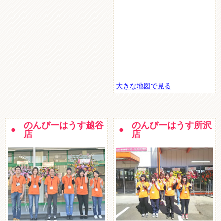
大きな地図で見る
のんびーはうす越谷
のんびーはうす所沢
店
店