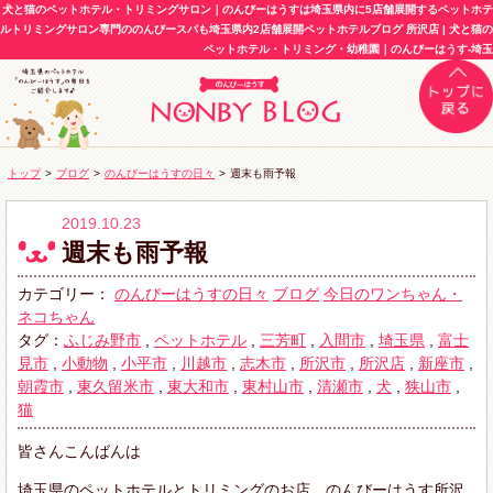
犬と猫のペットホテル・トリミングサロン｜のんびーはうすは埼玉県内に5店舗展開するペットホテ
ルトリミングサロン専門ののんびースパも埼玉県内2店舗展開ペットホテルブログ 所沢店 | 犬と猫の
ペットホテル・トリミング・幼稚園｜のんびーはうす-埼玉
トップ
>
ブログ
>
のんびーはうすの日々
>
週末も雨予報
2019.10.23
週末も雨予報
カテゴリー：
のんびーはうすの日々
ブログ
今日のワンちゃん・
ネコちゃん
タグ：
ふじみ野市
,
ペットホテル
,
三芳町
,
入間市
,
埼玉県
,
富士
見市
,
小動物
,
小平市
,
川越市
,
志木市
,
所沢市
,
所沢店
,
新座市
,
朝霞市
,
東久留米市
,
東大和市
,
東村山市
,
清瀬市
,
犬
,
狭山市
,
猫
皆さんこんばんは
埼玉県のペットホテルとトリミングのお店、のんびーはうす所沢