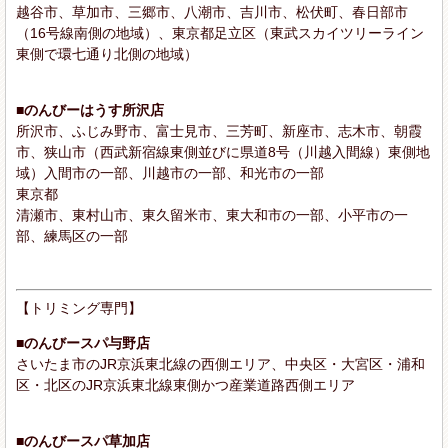
越谷市、草加市、三郷市、八潮市、吉川市、松伏町、春日部市
（16号線南側の地域）、東京都足立区（東武スカイツリーライン
東側で環七通り北側の地域）
■のんびーはうす所沢店
所沢市、ふじみ野市、富士見市、三芳町、新座市、志木市、朝霞
市、狭山市（西武新宿線東側並びに県道8号（川越入間線）東側地
域）入間市の一部、川越市の一部、和光市の一部
東京都
清瀬市、東村山市、東久留米市、東大和市の一部、小平市の一
部、練馬区の一部
【トリミング専門】
■のんびースパ与野店
さいたま市のJR京浜東北線の西側エリア、中央区・大宮区・浦和
区・北区のJR京浜東北線東側かつ産業道路西側エリア
■のんびースパ草加店