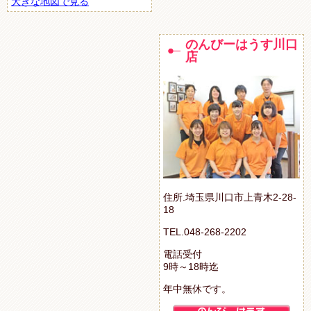
大きな地図で見る
のんびーはうす川口
店
住所.埼玉県川口市上青木2-28-
18
TEL.048-268-2202
電話受付
9時～18時迄
年中無休です。