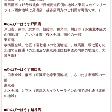
春日部市（16号線北側で日光街道西側の地域／東武スカイツリー
ライン西側地域は見沼店・越谷店両方のご利用が可能です。）
■のんびーはうす戸田店
戸田市、蕨市、志木市、朝霞市、和光市、川口市（JR東北本線の
西側地域）、さいたま市（桜区全域、南区の一部）
東京都
板橋区全域、北区（環七通りの北側地域）、練馬区（環七通りの
北側で目白通りの北側及び東京外環自動車道の内側の地域と、大
泉学園町）
■のんびーはうす川口店
川口市全域、蕨市（京浜東北線東側地域）、さいたま市南区の一
部
東京都
北区全域、足立区（東武スカイツリーライン西側で環七通り北側
の地域）
■のんびーはうす越谷店