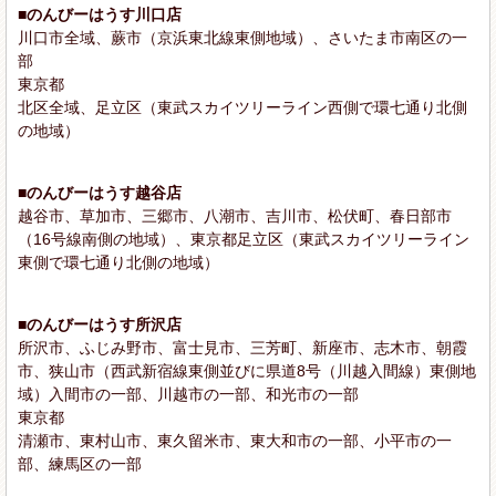
■のんびーはうす川口店
川口市全域、蕨市（京浜東北線東側地域）、さいたま市南区の一
部
東京都
北区全域、足立区（東武スカイツリーライン西側で環七通り北側
の地域）
■のんびーはうす越谷店
越谷市、草加市、三郷市、八潮市、吉川市、松伏町、春日部市
（16号線南側の地域）、東京都足立区（東武スカイツリーライン
東側で環七通り北側の地域）
■のんびーはうす所沢店
所沢市、ふじみ野市、富士見市、三芳町、新座市、志木市、朝霞
市、狭山市（西武新宿線東側並びに県道8号（川越入間線）東側地
域）入間市の一部、川越市の一部、和光市の一部
東京都
清瀬市、東村山市、東久留米市、東大和市の一部、小平市の一
部、練馬区の一部