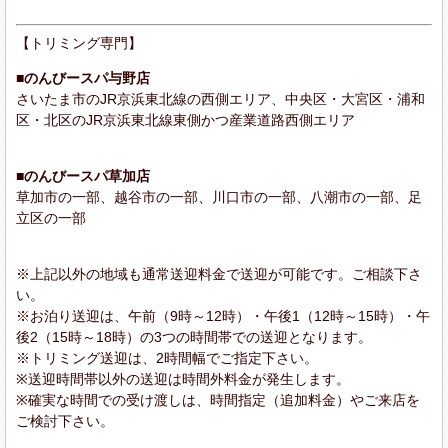
【トリミング専門】
■のんびースパ与野店
さいたま市のJR京浜東北線の西側エリア、中央区・大宮区・浦和
区・北区のJR京浜東北線東側かつ産業道路西側エリア
■のんびースパ草加店
草加市の一部、越谷市の一部、川口市の一部、八潮市の一部、足
立区の一部
※上記以外の地域も通常送迎料金で送迎が可能です。ご相談下さ
い。
※お泊り送迎は、午前（9時～12時）・午後1（12時～15時）・午
後2（15時～18時）の3つの時間帯での送迎となります。
※トリミング送迎は、2時間幅でご指定下さい。
※送迎時間帯以外の送迎は時間外料金が発生します。
※確実な時間での受け渡しは、時間指定（追加料金）やご来店を
ご検討下さい。