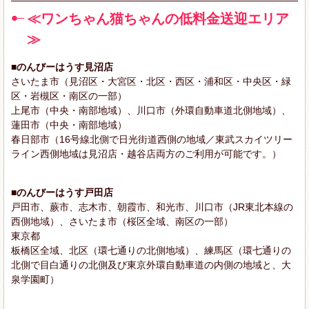
≪ワンちゃん猫ちゃんの低料金送迎エリア
≫
■のんびーはうす見沼店
さいたま市（見沼区・大宮区・北区・西区・浦和区・中央区・緑
区・岩槻区・南区の一部）
上尾市（中央・南部地域）、川口市（外環自動車道北側地域）、
蓮田市（中央・南部地域）
春日部市（16号線北側で日光街道西側の地域／東武スカイツリー
ライン西側地域は見沼店・越谷店両方のご利用が可能です。）
■のんびーはうす戸田店
戸田市、蕨市、志木市、朝霞市、和光市、川口市（JR東北本線の
西側地域）、さいたま市（桜区全域、南区の一部）
東京都
板橋区全域、北区（環七通りの北側地域）、練馬区（環七通りの
北側で目白通りの北側及び東京外環自動車道の内側の地域と、大
泉学園町）