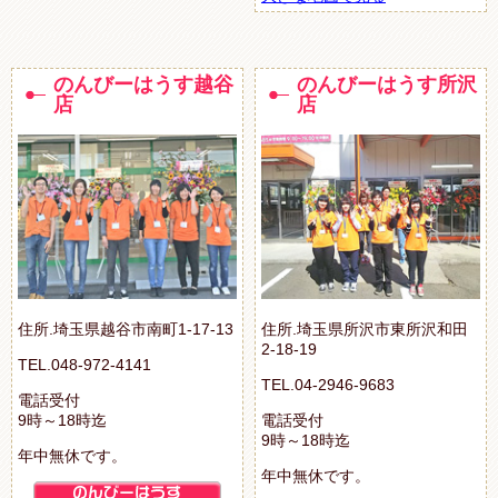
のんびーはうす越谷
のんびーはうす所沢
店
店
住所.埼玉県越谷市南町1-17-13
住所.埼玉県所沢市東所沢和田
2-18-19
TEL.048-972-4141
TEL.04-2946-9683
電話受付
9時～18時迄
電話受付
9時～18時迄
年中無休です。
年中無休です。