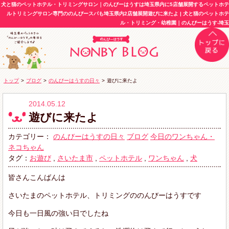
犬と猫のペットホテル・トリミングサロン｜のんびーはうすは埼玉県内に5店舗展開するペットホテ
ルトリミングサロン専門ののんびースパも埼玉県内2店舗展開遊びに来たよ | 犬と猫のペットホテ
ル・トリミング・幼稚園｜のんびーはうす-埼玉
トップ
>
ブログ
>
のんびーはうすの日々
>
遊びに来たよ
2014.05.12
遊びに来たよ
カテゴリー：
のんびーはうすの日々
ブログ
今日のワンちゃん・
ネコちゃん
タグ：
お遊び
,
さいたま市
,
ペットホテル
,
ワンちゃん
,
犬
皆さんこんばんは
さいたまのペットホテル、トリミングののんびーはうすです
今日も一日風の強い日でしたね