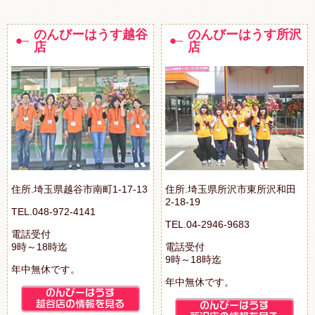
のんびーはうす越谷
のんびーはうす所沢
店
店
住所.埼玉県越谷市南町1-17-13
住所.埼玉県所沢市東所沢和田
2-18-19
TEL.048-972-4141
TEL.04-2946-9683
電話受付
9時～18時迄
電話受付
9時～18時迄
年中無休です。
年中無休です。