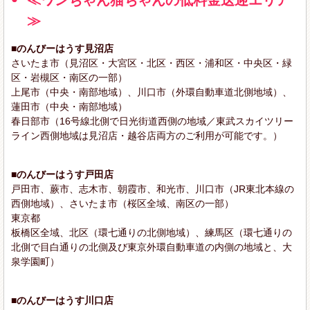
≫
■のんびーはうす見沼店
さいたま市（見沼区・大宮区・北区・西区・浦和区・中央区・緑
区・岩槻区・南区の一部）
上尾市（中央・南部地域）、川口市（外環自動車道北側地域）、
蓮田市（中央・南部地域）
春日部市（16号線北側で日光街道西側の地域／東武スカイツリー
ライン西側地域は見沼店・越谷店両方のご利用が可能です。）
■のんびーはうす戸田店
戸田市、蕨市、志木市、朝霞市、和光市、川口市（JR東北本線の
西側地域）、さいたま市（桜区全域、南区の一部）
東京都
板橋区全域、北区（環七通りの北側地域）、練馬区（環七通りの
北側で目白通りの北側及び東京外環自動車道の内側の地域と、大
泉学園町）
■のんびーはうす川口店