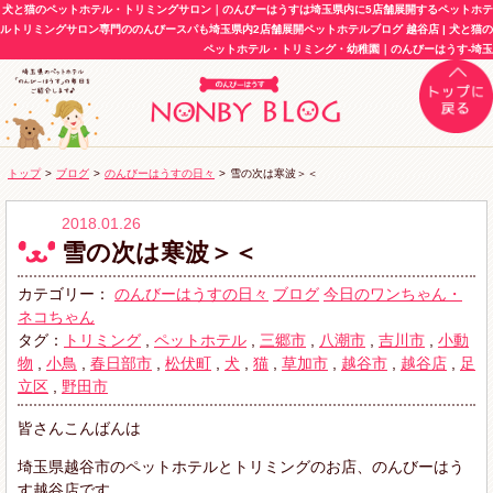
犬と猫のペットホテル・トリミングサロン｜のんびーはうすは埼玉県内に5店舗展開するペットホテ
ルトリミングサロン専門ののんびースパも埼玉県内2店舗展開ペットホテルブログ 越谷店 | 犬と猫の
ペットホテル・トリミング・幼稚園｜のんびーはうす-埼玉
トップ
>
ブログ
>
のんびーはうすの日々
>
雪の次は寒波＞＜
2018.01.26
雪の次は寒波＞＜
カテゴリー：
のんびーはうすの日々
ブログ
今日のワンちゃん・
ネコちゃん
タグ：
トリミング
,
ペットホテル
,
三郷市
,
八潮市
,
吉川市
,
小動
物
,
小鳥
,
春日部市
,
松伏町
,
犬
,
猫
,
草加市
,
越谷市
,
越谷店
,
足
立区
,
野田市
皆さんこんばんは
埼玉県越谷市のペットホテルとトリミングのお店、のんびーはう
す越谷店です