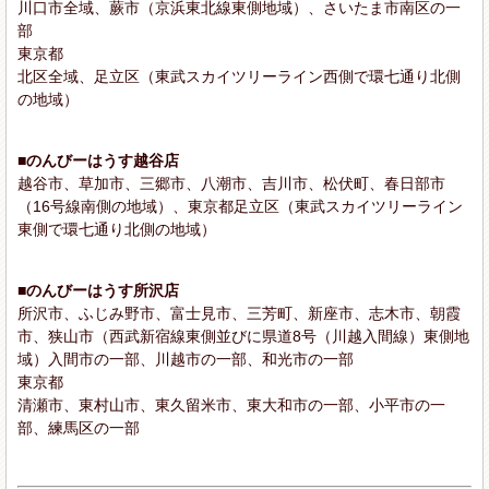
川口市全域、蕨市（京浜東北線東側地域）、さいたま市南区の一
部
東京都
北区全域、足立区（東武スカイツリーライン西側で環七通り北側
の地域）
■のんびーはうす越谷店
越谷市、草加市、三郷市、八潮市、吉川市、松伏町、春日部市
（16号線南側の地域）、東京都足立区（東武スカイツリーライン
東側で環七通り北側の地域）
■のんびーはうす所沢店
所沢市、ふじみ野市、富士見市、三芳町、新座市、志木市、朝霞
市、狭山市（西武新宿線東側並びに県道8号（川越入間線）東側地
域）入間市の一部、川越市の一部、和光市の一部
東京都
清瀬市、東村山市、東久留米市、東大和市の一部、小平市の一
部、練馬区の一部