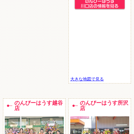
大きな地図で見る
のんびーはうす越谷
のんびーはうす所沢
店
店