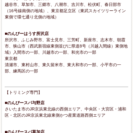
越谷市、草加市、三郷市、八潮市、吉川市、松伏町、春日部市
（16号線南側の地域）、東京都足立区（東武スカイツリーライン
東側で環七通り北側の地域）
■のんびーはうす所沢店
所沢市、ふじみ野市、富士見市、三芳町、新座市、志木市、朝霞
市、狭山市（西武新宿線東側並びに県道8号（川越入間線）東側地
域）入間市の一部、川越市の一部、和光市の一部
東京都
清瀬市、東村山市、東久留米市、東大和市の一部、小平市の一
部、練馬区の一部
【トリミング専門】
■のんびースパ与野店
さいたま市のJR京浜東北線の西側エリア、中央区・大宮区・浦和
区・北区のJR京浜東北線東側かつ産業道路西側エリア
■のんびースパ草加店