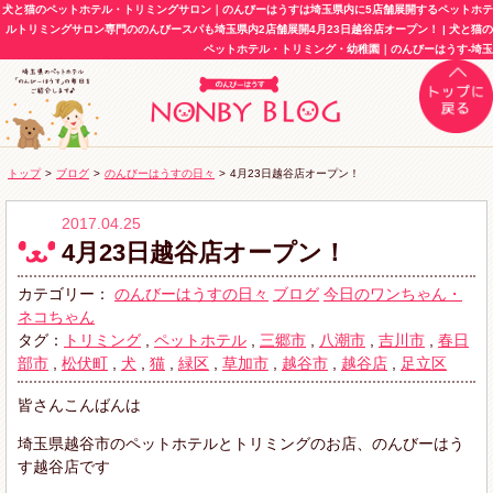
犬と猫のペットホテル・トリミングサロン｜のんびーはうすは埼玉県内に5店舗展開するペットホテ
ルトリミングサロン専門ののんびースパも埼玉県内2店舗展開4月23日越谷店オープン！ | 犬と猫の
ペットホテル・トリミング・幼稚園｜のんびーはうす-埼玉
トップ
>
ブログ
>
のんびーはうすの日々
>
4月23日越谷店オープン！
2017.04.25
4月23日越谷店オープン！
カテゴリー：
のんびーはうすの日々
ブログ
今日のワンちゃん・
ネコちゃん
タグ：
トリミング
,
ペットホテル
,
三郷市
,
八潮市
,
吉川市
,
春日
部市
,
松伏町
,
犬
,
猫
,
緑区
,
草加市
,
越谷市
,
越谷店
,
足立区
皆さんこんばんは
埼玉県越谷市のペットホテルとトリミングのお店、のんびーはう
す越谷店です