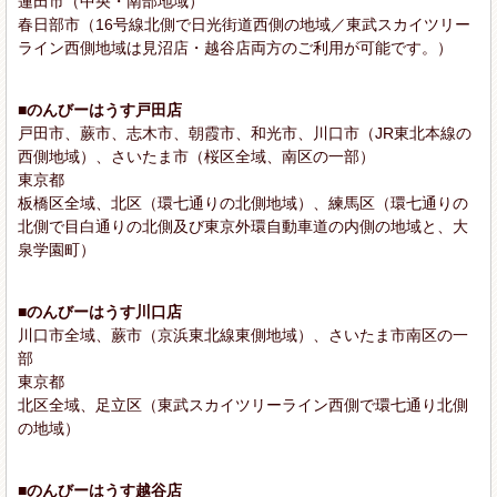
蓮田市（中央・南部地域）
春日部市（16号線北側で日光街道西側の地域／東武スカイツリー
ライン西側地域は見沼店・越谷店両方のご利用が可能です。）
■のんびーはうす戸田店
戸田市、蕨市、志木市、朝霞市、和光市、川口市（JR東北本線の
西側地域）、さいたま市（桜区全域、南区の一部）
東京都
板橋区全域、北区（環七通りの北側地域）、練馬区（環七通りの
北側で目白通りの北側及び東京外環自動車道の内側の地域と、大
泉学園町）
■のんびーはうす川口店
川口市全域、蕨市（京浜東北線東側地域）、さいたま市南区の一
部
東京都
北区全域、足立区（東武スカイツリーライン西側で環七通り北側
の地域）
■のんびーはうす越谷店