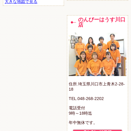
大きな地図で見る
のんびーはうす川口
店
住所.埼玉県川口市上青木2-28-
18
TEL.048-268-2202
電話受付
9時～18時迄
年中無休です。