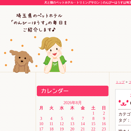
犬と猫のペットホテル・トリミングサロン｜のんびーはうすは埼玉
トップ
>
2026年8月
月
火
水
木
金
土
日
1
2
カテゴ
3
4
5
6
7
8
9
タグ：
10
11
12
13
14
15
16
17
18
19
20
21
22
23