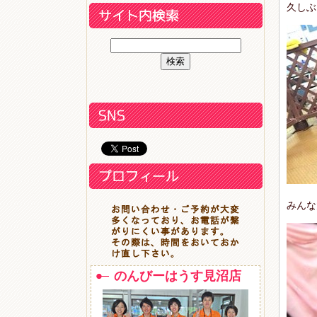
久しぶ
みんな
のんびーはうす見沼店