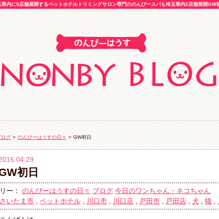
県内に5店舗展開するペットホテルトリミングサロン専門ののんびースパも埼玉県内2店舗展開GW初日
ブログ
>
のんびーはうすの日々
>
GW初日
2016.04.29
GW初日
リー：
のんびーはうすの日々
ブログ
今日のワンちゃん・ネコちゃん
さいたま市
,
ペットホテル
,
川口市
,
川口店
,
戸田市
,
戸田店
,
犬
,
猫
,