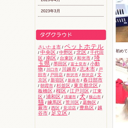
2023年3月
ペットホテル
さいたま市
/
初めて
中央区
北区
中野区
千代田
/
/
/
/
埼
南区
区
台東区
和光市
/
/
/
/
玉県
墨田区
小動
/
/
富士見市
/
志木市
物
川越市
戸
/
川口市
/
/
/
文
田市
/
戸田店
/
所沢市
/
所沢店
/
京区
新宿区
春日部市
/
/
新座市
/
杉並区
東京都北区
/
朝霞市
/
/
/
桜区
板橋区
江戸川区
江東
/
/
/
犬
区
浦和区
/
/
清瀬市
/
/
狭山市
/
猫
練馬区
荒川区
葛飾区
/
/
/
/
蕨市
豊島区
越
西区
/
/
見沼店
/
/
足立区
谷市
/
/