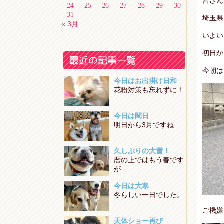
皆さん
24
25
26
27
28
29
30
31
埼玉県
« 3月
いよい
初日か
今朝は
今日はお出掛け日和
花粉対策も忘れずに！
今日は閏日
明日から3月ですね
久しぶりの大雪！
暦の上ではもう春です
が…
今日は大寒
冬らしい一日でした。
ご機嫌
天体ショー再び