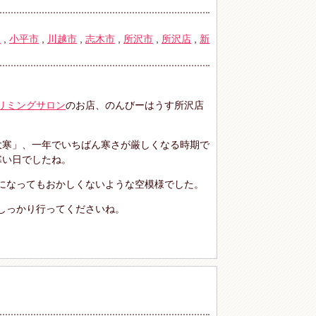
物
,
小平市
,
川越市
,
志木市
,
所沢市
,
所沢店
,
新
リミングサロン
のお店、のんびーはうす所沢店
大寒」、一年でいちばん寒さが厳しくなる時期で
寒い日でしたね。
になってもおかしくないような空模様でした。
しっかり行ってくださいね。