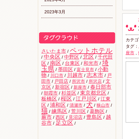
2023年3月
カテゴ
タグ：
ペットホテル
さいたま市
/
座市
,
中央区
北区
中野区
千代田
/
/
/
/
埼
南区
区
台東区
和光市
/
/
/
/
玉県
墨田区
小動
/
/
富士見市
/
志木市
物
川越市
戸
/
川口市
/
/
/
文
田市
/
戸田店
/
所沢市
/
所沢店
/
京区
新宿区
春日部市
/
/
新座市
/
杉並区
東京都北区
/
朝霞市
/
/
/
桜区
板橋区
江戸川区
江東
/
/
/
犬
区
浦和区
/
/
清瀬市
/
/
狭山市
/
猫
練馬区
荒川区
葛飾区
/
/
/
/
蕨市
豊島区
越
西区
/
/
見沼店
/
/
足立区
谷市
/
/