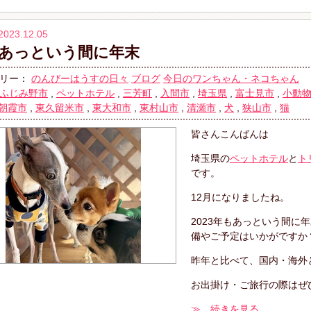
2023.12.05
あっという間に年末
リー：
のんびーはうすの日々
ブログ
今日のワンちゃん・ネコちゃん
ふじみ野市
,
ペットホテル
,
三芳町
,
入間市
,
埼玉県
,
富士見市
,
小動
朝霞市
,
東久留米市
,
東大和市
,
東村山市
,
清瀬市
,
犬
,
狭山市
,
猫
皆さんこんばんは
埼玉県の
ペットホテル
と
ト
です。
12月になりましたね。
2023年もあっという間
備やご予定はいかがですか
昨年と比べて、国内・海外
お出掛け・ご旅行の際はぜ
≫ 続きを見る