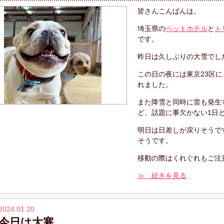
皆さんこんばんは。
埼玉県の
ペットホテル
と
ト
です。
昨日は久しぶりの大雪でし
この日の夜には東京23区に
れました。
また降雪と同時に雷も発生
ど、話題に事欠かない1日
明日は日差しが戻りそうで
そうです。
移動の際はくれぐれもご注
≫ 続きを見る
2024.01.20
今日は大寒