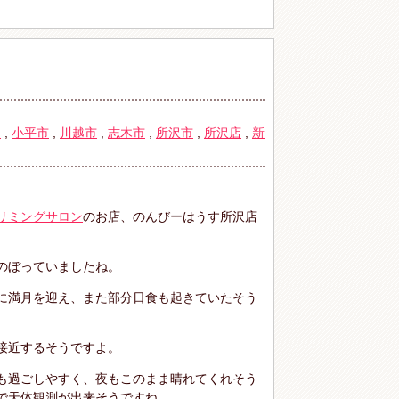
物
,
小平市
,
川越市
,
志木市
,
所沢市
,
所沢店
,
新
リミングサロン
のお店、のんびーはうす所沢店
のぼっていましたね。
に満月を迎え、また部分日食も起きていたそう
接近するそうですよ。
も過ごしやすく、夜もこのまま晴れてくれそう
で天体観測が出来そうですね。