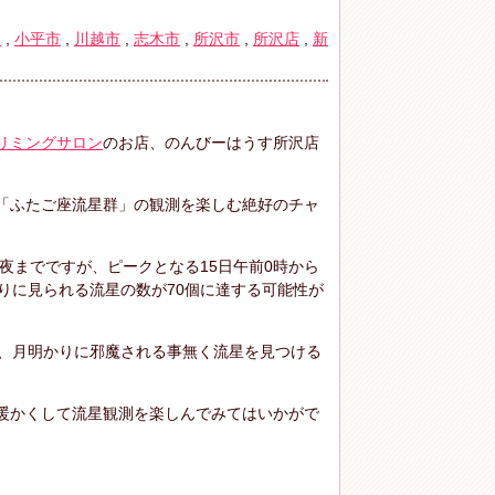
物
,
小平市
,
川越市
,
志木市
,
所沢市
,
所沢店
,
新
リミングサロン
のお店、のんびーはうす所沢店
「ふたご座流星群」の観測を楽しむ絶好のチャ
日夜までですが、ピークとなる15日午前0時から
たりに見られる流星の数が70個に達する可能性が
で、月明かりに邪魔される事無く流星を見つける
暖かくして流星観測を楽しんでみてはいかがで