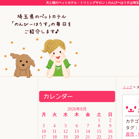
犬と猫のペットホテル・トリミングサロン｜のんびーはうすは埼玉県
トップ
>
タ
2026年8月
月
火
水
木
金
土
日
1
2
カテゴ
3
4
5
6
7
8
9
タグ：
10
11
12
13
14
15
16
座市
,
17
18
19
20
21
22
23