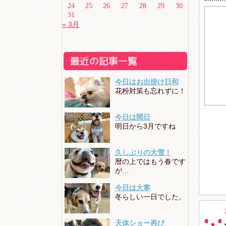
24
25
26
27
28
29
30
31
« 3月
今日はお出掛け日和
花粉対策も忘れずに！
今日は閏日
明日から3月ですね
久しぶりの大雪！
暦の上ではもう春です
が…
今日は大寒
冬らしい一日でした。
天体ショー再び