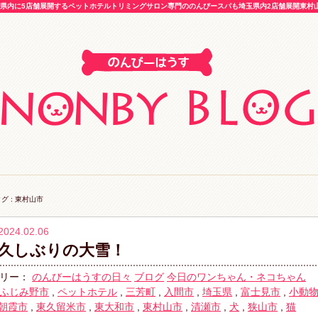
内に5店舗展開するペットホテルトリミングサロン専門ののんびースパも埼玉県内2店舗展開東村山市
グ : 東村山市
2024.02.06
久しぶりの大雪！
リー：
のんびーはうすの日々
ブログ
今日のワンちゃん・ネコちゃん
ふじみ野市
,
ペットホテル
,
三芳町
,
入間市
,
埼玉県
,
富士見市
,
小動
朝霞市
,
東久留米市
,
東大和市
,
東村山市
,
清瀬市
,
犬
,
狭山市
,
猫