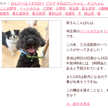
リー：
のんびーはうすの日々
ブログ
今日のワンちゃん・ネコちゃん
ふじみ野市
,
ペットホテル
,
三芳町
,
入間市
,
埼玉県
,
富士見市
,
小動
朝霞市
,
東久留米市
,
東大和市
,
東村山市
,
清瀬市
,
犬
,
狭山市
,
猫
皆さんこんばんは。
埼玉県の
ペットホテル
と
ト
です。
この冬、三大流星群の一つ
ンスがやってきました！
見頃は明日13日夜から15
午前3時頃には、1時間あ
あると予想されています。
また13日は新月になるの
事が出来そうですね。
この機会を逃すことなく、
すか？
≫ 続きを見る