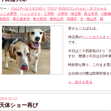
リー：
のんびーはうすの日々
ブログ
今日のワンちゃん・ネコちゃん
ふじみ野市
,
ペットホテル
,
三芳町
,
入間市
,
埼玉県
,
富士見市
,
小動
朝霞市
,
東久留米市
,
東大和市
,
東村山市
,
清瀬市
,
犬
,
狭山市
,
猫
皆さんこんばんは。
埼玉県の
ペットホテル
と
ト
です。
今日は二十四節気の1つ「
すが、暦通り今日は1日中
時折雨も降り、このまま雪
お出掛けの際は防寒対策を
≫ 続きを見る
2023.12.12
天体ショー再び