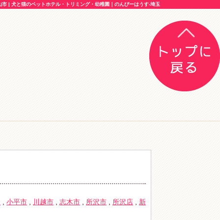
 | 犬と猫のペットホテル・トリミング・幼稚園｜のんびーはうす-埼玉
物
,
小平市
,
川越市
,
志木市
,
所沢市
,
所沢店
,
新