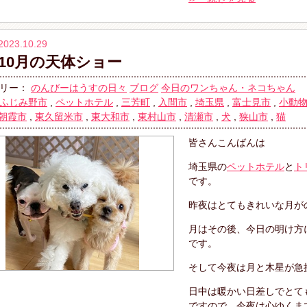
2023.10.29
10月の天体ショー
リー：
のんびーはうすの日々
ブログ
今日のワンちゃん・ネコちゃん
ふじみ野市
,
ペットホテル
,
三芳町
,
入間市
,
埼玉県
,
富士見市
,
小動
朝霞市
,
東久留米市
,
東大和市
,
東村山市
,
清瀬市
,
犬
,
狭山市
,
猫
皆さんこんばんは
埼玉県の
ペットホテル
と
ト
です。
昨夜はとてもきれいな月が
月はその後、今日の明け方
です。
そして今夜は月と木星が急
日中は暖かい日差しでとて
ですので、今夜は心ゆくま