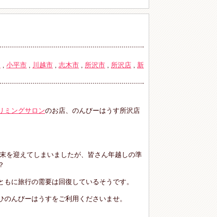
物
,
小平市
,
川越市
,
志木市
,
所沢市
,
所沢店
,
新
リミングサロン
のお店、のんびーはうす所沢店
に年末を迎えてしまいましたが、皆さん年越しの準
？
ともに旅行の需要は回復しているそうです。
ひのんびーはうすをご利用くださいませ。