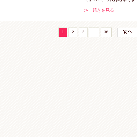
≫ 続きを見る
1
2
3
…
38