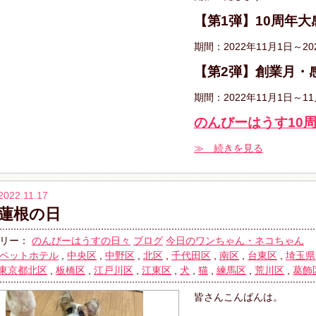
【第1弾】10周年
期間：2022年11月1日～20
【第2弾】創業月・
期間：2022年11月1日～11
のんびーはうす10
≫ 続きを見る
2022.11.17
蓮根の日
リー：
のんびーはうすの日々
ブログ
今日のワンちゃん・ネコちゃん
ペットホテル
,
中央区
,
中野区
,
北区
,
千代田区
,
南区
,
台東区
,
埼玉県
東京都北区
,
板橋区
,
江戸川区
,
江東区
,
犬
,
猫
,
練馬区
,
荒川区
,
葛飾
皆さんこんばんは。