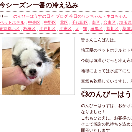
今シーズン一番の冷え込み
リー：
のんびーはうすの日々
ブログ
今日のワンちゃん・ネコちゃん
ペットホテル
,
中央区
,
中野区
,
北区
,
千代田区
,
南区
,
台東区
,
埼玉県
東京都北区
,
板橋区
,
江戸川区
,
江東区
,
犬
,
猫
,
練馬区
,
荒川区
,
葛飾
皆さんこんばんは。
埼玉県のペットホテルとト
今朝は気温がぐっと冷え込
地域によっては氷点下にな
空気も乾燥していますし、
◎のんびーはう
のんびーはうすは、おかげさ
なりました！
これもひとえに、お客様の
そこで感謝の気持ちを込め
開催いたします！