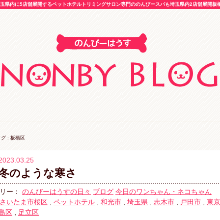
玉県内に5店舗展開するペットホテルトリミングサロン専門ののんびースパも埼玉県内2店舗展開板橋区
グ : 板橋区
2023.03.25
冬のような寒さ
リー：
のんびーはうすの日々
ブログ
今日のワンちゃん・ネコちゃん
さいたま市桜区
,
ペットホテル
,
和光市
,
埼玉県
,
志木市
,
戸田市
,
東
島区
,
足立区