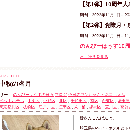
【第1弾】10周年
期間：2022年11月1日～20
【第2弾】創業月・
期間：2022年11月1日～11
のんびーはうす10
≫ 続きを見る
2022.09.11
中秋の名月
リー：
のんびーはうすの日々
ブログ
今日のワンちゃん・ネコちゃん
ペットホテル
,
中央区
,
中野区
,
北区
,
千代田区
,
南区
,
台東区
,
埼玉県
東京都北区
,
板橋区
,
江戸川区
,
江東区
,
犬
,
猫
,
練馬区
,
荒川区
,
葛飾
皆さんこんばんは。
埼玉県のペットホテルとト