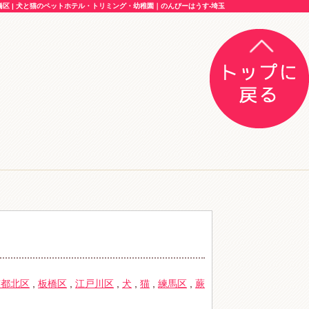
 | 犬と猫のペットホテル・トリミング・幼稚園｜のんびーはうす-埼玉
京都北区
,
板橋区
,
江戸川区
,
犬
,
猫
,
練馬区
,
蕨