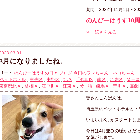
期間：2022年11月1日～20
のんびーはうす10
≫ 続きを見る
2023.03.01
3月になりましたね。
リー：
のんびーはうすの日々
ブログ
今日のワンちゃん・ネコちゃん
ペットホテル
,
中央区
,
中野区
,
北区
,
千代田区
,
南区
,
台東区
,
埼玉県
東京都北区
,
板橋区
,
江戸川区
,
江東区
,
犬
,
猫
,
練馬区
,
荒川区
,
葛飾
皆さんこんばんは。
埼玉県のペットホテルとト
いよいよ3月がスタートし
今日は4月並みの暖かさだ
な気がします。