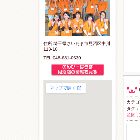
住所.埼玉県さいたま市見沼区中川
113-10
TEL.048-681-0630
カテゴ
タグ：
並区
,