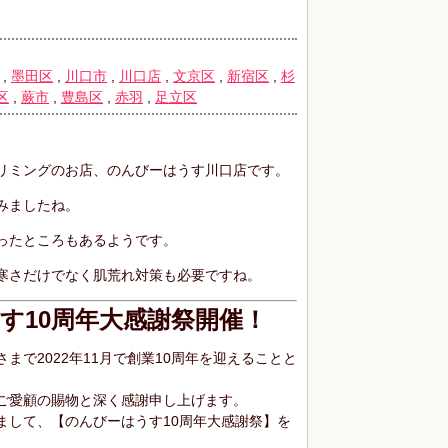
,
墨田区
,
川口市
,
川口店
,
文京区
,
新宿区
,
杉
区
,
蕨市
,
豊島区
,
赤羽
,
足立区
リミングのお店、のんびーはうす川口店です。
みましたね。
ったところもあるようです。
寒さだけでなく肌荒れ対策も必要ですね。
す10周年大感謝祭開催！
まで2022年11月で創業10周年を迎えることと
ご愛顧の賜物と深く感謝申し上げます。
まして、【のんびーはうす10周年大感謝祭】を