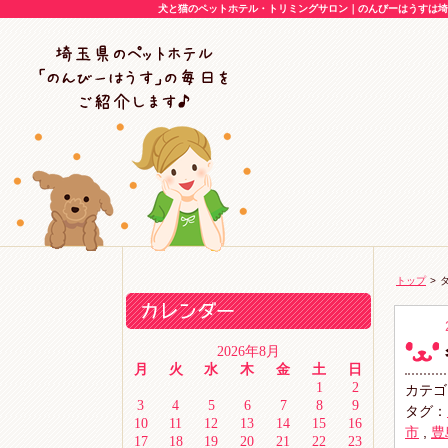
犬と猫のペットホテル・トリミングサロン｜のんびーはうすは埼
トップ
>
タ
2026年8月
月
火
水
木
金
土
日
1
2
カテゴ
3
4
5
6
7
8
9
タグ：
10
11
12
13
14
15
16
市
,
豊
17
18
19
20
21
22
23