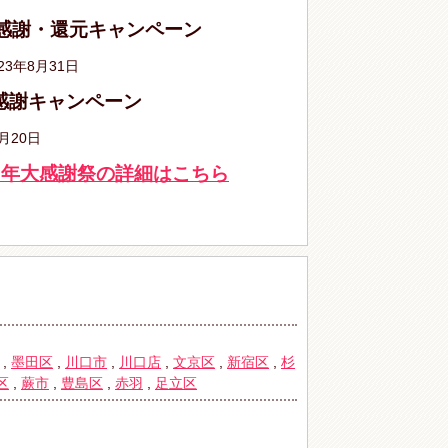
大感謝・還元キャンペーン
23年8月31日
感謝キャンペーン
月20日
周年大感謝祭の詳細はこちら
,
墨田区
,
川口市
,
川口店
,
文京区
,
新宿区
,
杉
区
,
蕨市
,
豊島区
,
赤羽
,
足立区