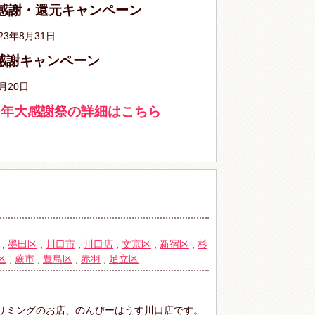
大感謝・還元キャンペーン
23年8月31日
感謝キャンペーン
月20日
周年大感謝祭の詳細はこちら
,
墨田区
,
川口市
,
川口店
,
文京区
,
新宿区
,
杉
区
,
蕨市
,
豊島区
,
赤羽
,
足立区
リミングのお店、のんびーはうす川口店です。