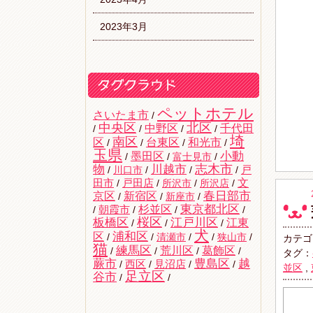
2023年3月
ペットホテル
さいたま市
/
中央区
北区
中野区
千代田
/
/
/
/
埼
南区
区
台東区
和光市
/
/
/
/
玉県
墨田区
小動
/
/
富士見市
/
志木市
物
川越市
戸
/
川口市
/
/
/
文
田市
/
戸田店
/
所沢市
/
所沢店
/
京区
新宿区
春日部市
/
/
新座市
/
杉並区
東京都北区
/
朝霞市
/
/
/
桜区
板橋区
江戸川区
江東
/
/
/
犬
区
浦和区
/
/
清瀬市
/
/
狭山市
/
カテゴ
猫
練馬区
荒川区
葛飾区
/
/
/
/
タグ：
蕨市
豊島区
越
西区
/
/
見沼店
/
/
並区
,
足立区
谷市
/
/