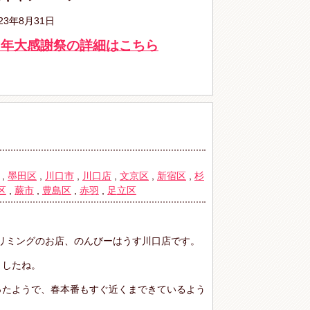
23年8月31日
周年大感謝祭の詳細はこちら
,
墨田区
,
川口市
,
川口店
,
文京区
,
新宿区
,
杉
区
,
蕨市
,
豊島区
,
赤羽
,
足立区
リミングのお店、のんびーはうす川口店です。
ましたね。
ったようで、春本番もすぐ近くまできているよう