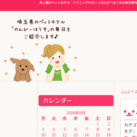
犬と猫のペットホテル・トリミングサロン｜のんびーはうすは埼玉県内に
トップ
>
2026年8月
月
火
水
木
金
土
日
1
2
カテゴ
3
4
5
6
7
8
9
タグ：
10
11
12
13
14
15
16