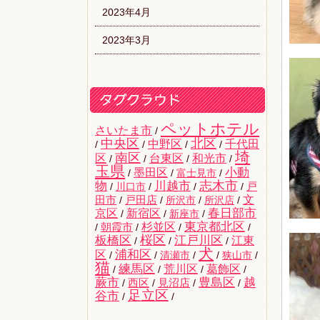
2023年4月
2023年3月
ペットホテル
さいたま市
/
中央区
北区
中野区
千代田
/
/
/
/
埼
南区
区
台東区
和光市
/
/
/
/
玉県
墨田区
小動
/
/
富士見市
/
志木市
物
川越市
戸
/
川口市
/
/
/
文
田市
/
戸田店
/
所沢市
/
所沢店
/
京区
新宿区
春日部市
/
/
新座市
/
杉並区
東京都北区
/
朝霞市
/
/
/
桜区
板橋区
江戸川区
江東
/
/
/
犬
区
浦和区
/
/
清瀬市
/
/
狭山市
/
猫
練馬区
荒川区
葛飾区
/
/
/
/
蕨市
豊島区
越
西区
/
/
見沼店
/
/
足立区
谷市
/
/