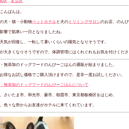
島区
,
足立区
こんばんは。
の犬・猫・小動物
ペットホテル
と犬の
トリミングサロン
のお店、のんび
影響で肌寒い一日となりましたね。
天気が回復し、一転して暑いくらいの陽気となりそうです。
が大きくなりそうですので、体調管理にはくれぐれもお気を付けくださ
・無添加のドッグフードのんびーごはんの通販が始まりました。
お得なお試し価格でご購入頂けますので、是非一度お試しください。
・無添加のドッグフードのんびーごはんについて
、さいたま市、和光市、蕨市、朝霞市、東京都板橋区をはじめ、
、色々な所からお友達がホテルに来てくれています。