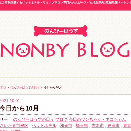
5店舗展開するペットホテルトリミングサロン専門ののんびースパも埼玉県内2店舗展開ペットホテル
ブログ
>
のんびーはうすの日々
>
今日から10月
2021.10.01
今日から10月
リー：
のんびーはうすの日々
ブログ
今日のワンちゃん・ネコちゃん
さいたま市桜区
,
ペットホテル
,
和光市
,
埼玉県
,
志木市
,
戸田市
,
東