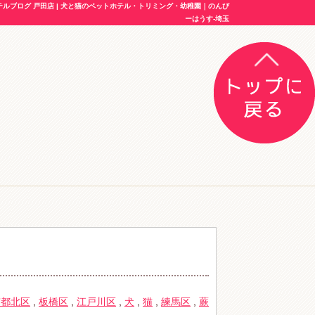
ブログ 戸田店 | 犬と猫のペットホテル・トリミング・幼稚園｜のんび
ーはうす-埼玉
京都北区
,
板橋区
,
江戸川区
,
犬
,
猫
,
練馬区
,
蕨