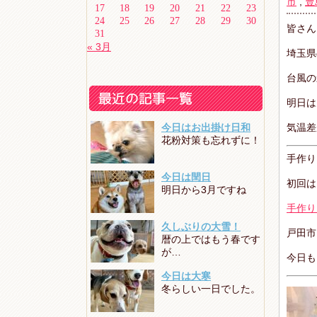
市
,
豊
17
18
19
20
21
22
23
24
25
26
27
28
29
30
皆さん
31
« 3月
埼玉県
台風の
明日は
今日はお出掛け日和
気温差
花粉対策も忘れずに！
手作り
今日は閏日
初回は
明日から3月ですね
手作り
久しぶりの大雪！
戸田市
暦の上ではもう春です
が…
今日も
今日は大寒
冬らしい一日でした。