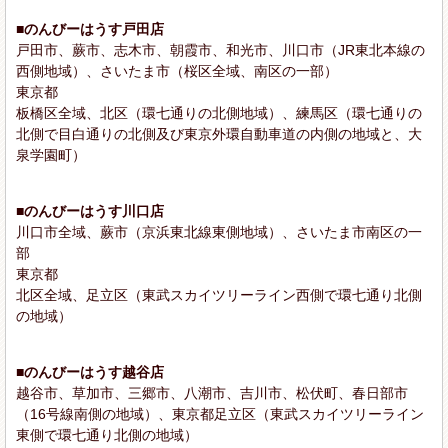
■のんびーはうす戸田店
戸田市、蕨市、志木市、朝霞市、和光市、川口市（JR東北本線の
西側地域）、さいたま市（桜区全域、南区の一部）
東京都
板橋区全域、北区（環七通りの北側地域）、練馬区（環七通りの
北側で目白通りの北側及び東京外環自動車道の内側の地域と、大
泉学園町）
■のんびーはうす川口店
川口市全域、蕨市（京浜東北線東側地域）、さいたま市南区の一
部
東京都
北区全域、足立区（東武スカイツリーライン西側で環七通り北側
の地域）
■のんびーはうす越谷店
越谷市、草加市、三郷市、八潮市、吉川市、松伏町、春日部市
（16号線南側の地域）、東京都足立区（東武スカイツリーライン
東側で環七通り北側の地域）