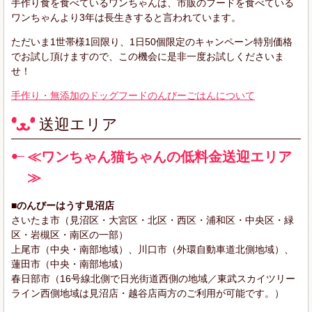
手作り食を食べているワンちゃんは、市販のフードを食べている
ワンちゃんより3年は長生きすると言われています。
ただいま1世帯様1回限り、1日50個限定のキャンペーン特別価格
でお試し頂けますので、この機会に是非一度お試しくださいま
せ！
手作り・無添加のドッグフードのんびーごはんについて
送迎エリア
≪ワンちゃん猫ちゃんの低料金送迎エリア
≫
■のんびーはうす見沼店
さいたま市（見沼区・大宮区・北区・西区・浦和区・中央区・緑
区・岩槻区・南区の一部）
上尾市（中央・南部地域）、川口市（外環自動車道北側地域）、
蓮田市（中央・南部地域）
春日部市（16号線北側で日光街道西側の地域／東武スカイツリー
ライン西側地域は見沼店・越谷店両方のご利用が可能です。）