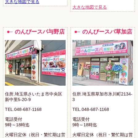
大きな地図で見る
大きな地図で見る
のんびースパ与野店
のんびースパ草加店
住所.埼玉県さいたま市中央区
住所.埼玉県草加市氷川町2134-
新中里5-20-9
3
TEL.048-687-1168
TEL.048-687-1168
電話受付
電話受付
9時～18時迄
9時～18時迄
火曜日定休（祝日・繁忙期は営
火曜日定休（祝日・繁忙期は営