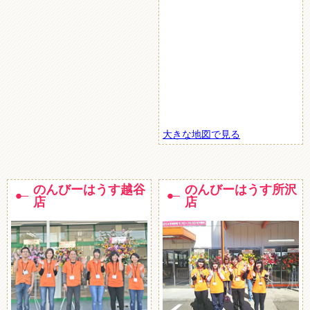
大きな地図で見る
のんびーはうす越谷
のんびーはうす所沢
店
店