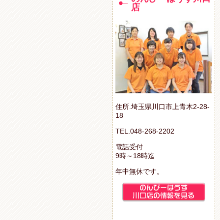
店
住所.埼玉県川口市上青木2-28-
18
TEL.048-268-2202
電話受付
9時～18時迄
年中無休です。