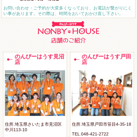
お問い合わせ・ご予約が大変多くなっており、お電話が繋がりにく
い事があります。その際は、時間をおいておかけ直し下さい。
のんびーはうす見沼
のんびーはうす戸田
店
店
住所.埼玉県さいたま市見沼区
住所.埼玉県戸田市笹目4-35-18
中川113-10
TEL.048-421-2722