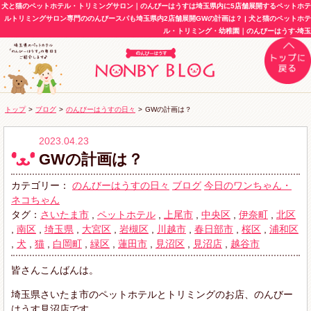
犬と猫のペットホテル・トリミングサロン｜のんびーはうすは埼玉県内に5店舗展開するペットホテ
ルトリミングサロン専門ののんびースパも埼玉県内2店舗展開GWの計画は？ | 犬と猫のペットホテ
ル・トリミング・幼稚園｜のんびーはうす-埼玉
トップ
>
ブログ
>
のんびーはうすの日々
>
GWの計画は？
2023.04.23
GWの計画は？
カテゴリー：
のんびーはうすの日々
ブログ
今日のワンちゃん・
ネコちゃん
タグ：
さいたま市
,
ペットホテル
,
上尾市
,
中央区
,
伊奈町
,
北区
,
南区
,
埼玉県
,
大宮区
,
岩槻区
,
川越市
,
春日部市
,
桜区
,
浦和区
,
犬
,
猫
,
白岡町
,
緑区
,
蓮田市
,
見沼区
,
見沼店
,
越谷市
皆さんこんばんは。
埼玉県さいたま市のペットホテルとトリミングのお店、のんびー
はうす見沼店です。