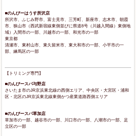
■のんびーはうす所沢店
所沢市、ふじみ野市、富士見市、三芳町、新座市、志木市、朝霞
市、狭山市（西武新宿線東側並びに県道8号（川越入間線）東側地
域）入間市の一部、川越市の一部、和光市の一部
東京都
清瀬市、東村山市、東久留米市、東大和市の一部、小平市の一
部、練馬区の一部
【トリミング専門】
■のんびースパ与野店
さいたま市のJR京浜東北線の西側エリア、中央区・大宮区・浦和
区・北区のJR京浜東北線東側かつ産業道路西側エリア
■のんびースパ草加店
草加市の一部、越谷市の一部、川口市の一部、八潮市の一部、足
立区の一部