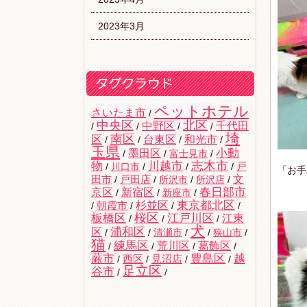
2023年3月
ペットホテル
さいたま市
/
中央区
北区
中野区
千代田
/
/
/
/
埼
南区
区
台東区
和光市
/
/
/
/
玉県
墨田区
小動
/
/
富士見市
/
志木市
物
川越市
戸
/
川口市
/
/
/
「お手
文
田市
/
戸田店
/
所沢市
/
所沢店
/
京区
新宿区
春日部市
/
/
新座市
/
杉並区
東京都北区
/
朝霞市
/
/
/
桜区
板橋区
江戸川区
江東
/
/
/
犬
区
浦和区
/
/
清瀬市
/
/
狭山市
/
猫
練馬区
荒川区
葛飾区
/
/
/
/
蕨市
豊島区
越
西区
/
/
見沼店
/
/
足立区
谷市
/
/