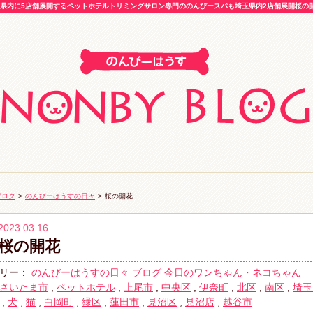
内に5店舗展開するペットホテルトリミングサロン専門ののんびースパも埼玉県内2店舗展開桜の開花
ブログ
>
のんびーはうすの日々
>
桜の開花
2023.03.16
桜の開花
リー：
のんびーはうすの日々
ブログ
今日のワンちゃん・ネコちゃん
さいたま市
,
ペットホテル
,
上尾市
,
中央区
,
伊奈町
,
北区
,
南区
,
埼玉
,
犬
,
猫
,
白岡町
,
緑区
,
蓮田市
,
見沼区
,
見沼店
,
越谷市