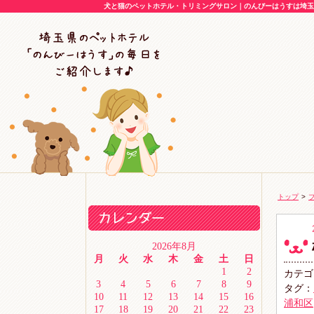
犬と猫のペットホテル・トリミングサロン｜のんびーはうすは埼玉県
トップ
>
2026年8月
月
火
水
木
金
土
日
1
2
カテゴ
3
4
5
6
7
8
9
タグ：
10
11
12
13
14
15
16
浦和区
17
18
19
20
21
22
23