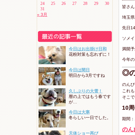
24
25
26
27
28
29
30
皆さん
31
« 3月
埼玉県
先日1
ソメイ
今日はお出掛け日和
満開予
花粉対策も忘れずに！
今年の
今日は閏日
◎
明日から3月ですね
のんび
これも
久しぶりの大雪！
暦の上ではもう春です
そこで
が…
10
今日は大寒
冬らしい一日でした。
期間：2
のん
天体ショー再び