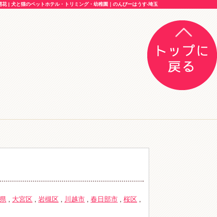
 | 犬と猫のペットホテル・トリミング・幼稚園｜のんびーはうす-埼玉
県
,
大宮区
,
岩槻区
,
川越市
,
春日部市
,
桜区
,