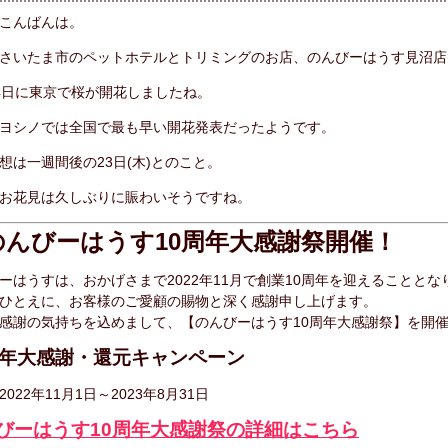
こんばんは。
さいたま市のペットホテルとトリミングのお店、のんびーはうす見沼店
4日に東京で桜が開花しましたね。
ヨシノでは全国で最も早い開花発表だったようです。
想は一週間後の23日(木)とのこと。
お花見は久しぶりに賑わいそうですね。
のんびーはうす10周年大感謝祭開催！
ーはうすは、おかげさまで2022年11月で創業10周年を迎えることとな
ひとえに、お客様のご愛顧の賜物と深く感謝申し上げます。
感謝の気持ちを込めまして、【のんびーはうす10周年大感謝祭】を開
周年大感謝・還元キャンペーン
022年11月1日～2023年8月31日
びーはうす10周年大感謝祭の詳細はこちら