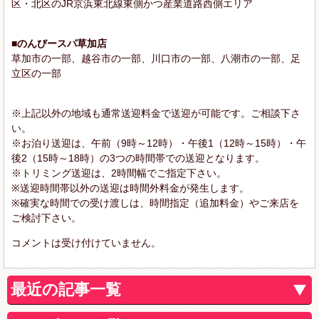
区・北区のJR京浜東北線東側かつ産業道路西側エリア
■のんびースパ草加店
草加市の一部、越谷市の一部、川口市の一部、八潮市の一部、足
立区の一部
※上記以外の地域も通常送迎料金で送迎が可能です。ご相談下さ
い。
※お泊り送迎は、午前（9時～12時）・午後1（12時～15時）・午
後2（15時～18時）の3つの時間帯での送迎となります。
※トリミング送迎は、2時間幅でご指定下さい。
※送迎時間帯以外の送迎は時間外料金が発生します。
※確実な時間での受け渡しは、時間指定（追加料金）やご来店を
ご検討下さい。
コメントは受け付けていません。
最近の記事一覧