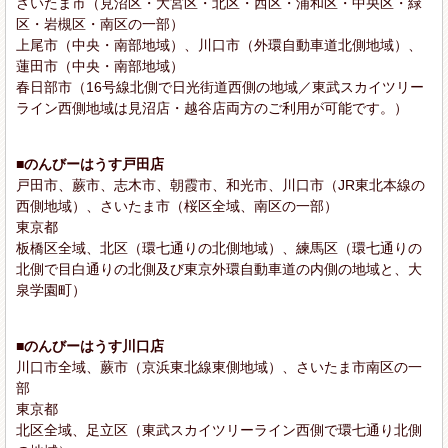
さいたま市（見沼区・大宮区・北区・西区・浦和区・中央区・緑
区・岩槻区・南区の一部）
上尾市（中央・南部地域）、川口市（外環自動車道北側地域）、
蓮田市（中央・南部地域）
春日部市（16号線北側で日光街道西側の地域／東武スカイツリー
ライン西側地域は見沼店・越谷店両方のご利用が可能です。）
■のんびーはうす戸田店
戸田市、蕨市、志木市、朝霞市、和光市、川口市（JR東北本線の
西側地域）、さいたま市（桜区全域、南区の一部）
東京都
板橋区全域、北区（環七通りの北側地域）、練馬区（環七通りの
北側で目白通りの北側及び東京外環自動車道の内側の地域と、大
泉学園町）
■のんびーはうす川口店
川口市全域、蕨市（京浜東北線東側地域）、さいたま市南区の一
部
東京都
北区全域、足立区（東武スカイツリーライン西側で環七通り北側