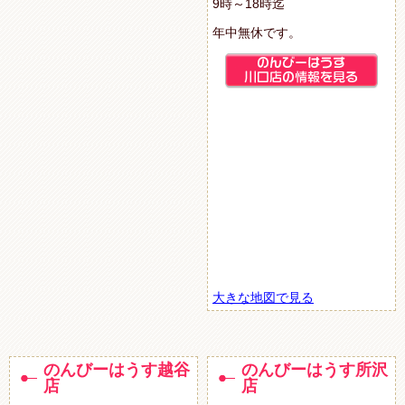
9時～18時迄
年中無休です。
大きな地図で見る
のんびーはうす越谷
のんびーはうす所沢
店
店