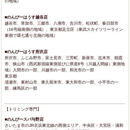
の地域）
■のんびーはうす越谷店
越谷市、草加市、三郷市、八潮市、吉川市、松伏町、春日部市
（16号線南側の地域）、東京都足立区（東武スカイツリーライン
東側で環七通り北側の地域）
■のんびーはうす所沢店
所沢市、ふじみ野市、富士見市、三芳町、新座市、志木市、朝霞
市、狭山市（西武新宿線東側並びに県道8号（川越入間線）東側地
域）入間市の一部、川越市の一部、和光市の一部
東京都
清瀬市、東村山市、東久留米市、東大和市の一部、小平市の一
部、練馬区の一部
【トリミング専門】
■のんびースパ与野店
さいたま市のJR京浜東北線の西側エリア、中央区・大宮区・浦和