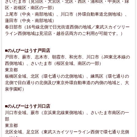
さいたま市（見沼区・大宮区・北区・西区・浦和区・中央区・緑
区・岩槻区・南区の一部）
上尾市（中央・南部地域）、川口市（外環自動車道北側地域）、
蓮田市（中央・南部地域）
春日部市（16号線北側で日光街道西側の地域／東武スカイツリー
ライン西側地域は見沼店・越谷店両方のご利用が可能です。）
■のんびーはうす戸田店
戸田市、蕨市、志木市、朝霞市、和光市、川口市（JR東北本線の
西側地域）、さいたま市（桜区全域、南区の一部）
東京都
板橋区全域、北区（環七通りの北側地域）、練馬区（環七通りの
北側で目白通りの北側及び東京外環自動車道の内側の地域と、大
泉学園町）
■のんびーはうす川口店
川口市全域、蕨市（京浜東北線東側地域）、さいたま市南区の一
部
東京都
北区全域、足立区（東武スカイツリーライン西側で環七通り北側