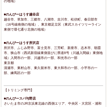
の地域）
■のんびーはうす越谷店
越谷市、草加市、三郷市、八潮市、吉川市、松伏町、春日部市
（16号線南側の地域）、東京都足立区（東武スカイツリーライン
東側で環七通り北側の地域）
■のんびーはうす所沢店
所沢市、ふじみ野市、富士見市、三芳町、新座市、志木市、朝霞
市、狭山市（西武新宿線東側並びに県道8号（川越入間線）東側地
域）入間市の一部、川越市の一部、和光市の一部
東京都
清瀬市、東村山市、東久留米市、東大和市の一部、小平市の一
部、練馬区の一部
【トリミング専門】
■のんびースパ与野店
さいたま市のJR京浜東北線の西側エリア、中央区・大宮区・浦和