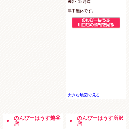
9時～18時迄
年中無休です。
大きな地図で見る
のんびーはうす越谷
のんびーはうす所沢
店
店