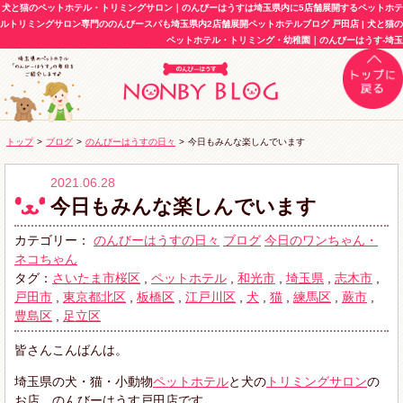
犬と猫のペットホテル・トリミングサロン｜のんびーはうすは埼玉県内に5店舗展開するペットホテ
ルトリミングサロン専門ののんびースパも埼玉県内2店舗展開ペットホテルブログ 戸田店 | 犬と猫の
ペットホテル・トリミング・幼稚園｜のんびーはうす-埼玉
トップ
>
ブログ
>
のんびーはうすの日々
>
今日もみんな楽しんでいます
2021.06.28
今日もみんな楽しんでいます
カテゴリー：
のんびーはうすの日々
ブログ
今日のワンちゃん・
ネコちゃん
タグ：
さいたま市桜区
,
ペットホテル
,
和光市
,
埼玉県
,
志木市
,
戸田市
,
東京都北区
,
板橋区
,
江戸川区
,
犬
,
猫
,
練馬区
,
蕨市
,
豊島区
,
足立区
皆さんこんばんは。
埼玉県の犬・猫・小動物
ペットホテル
と犬の
トリミングサロン
の
お店、のんびーはうす戸田店です。