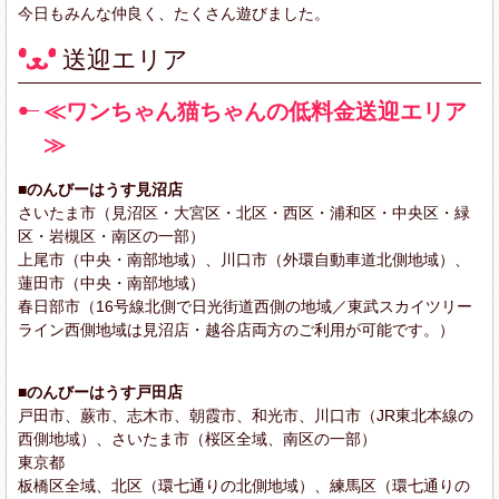
今日もみんな仲良く、たくさん遊びました。
送迎エリア
≪ワンちゃん猫ちゃんの低料金送迎エリア
≫
■のんびーはうす見沼店
さいたま市（見沼区・大宮区・北区・西区・浦和区・中央区・緑
区・岩槻区・南区の一部）
上尾市（中央・南部地域）、川口市（外環自動車道北側地域）、
蓮田市（中央・南部地域）
春日部市（16号線北側で日光街道西側の地域／東武スカイツリー
ライン西側地域は見沼店・越谷店両方のご利用が可能です。）
■のんびーはうす戸田店
戸田市、蕨市、志木市、朝霞市、和光市、川口市（JR東北本線の
西側地域）、さいたま市（桜区全域、南区の一部）
東京都
板橋区全域、北区（環七通りの北側地域）、練馬区（環七通りの