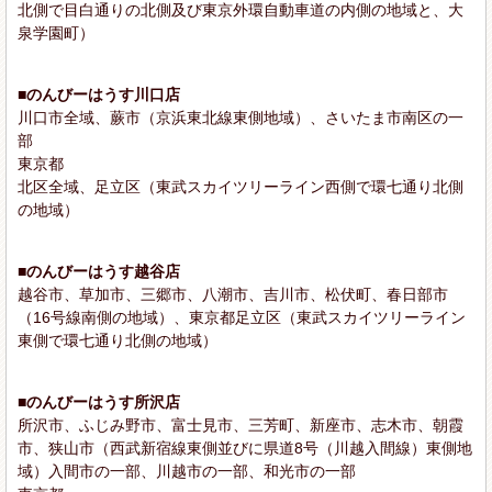
北側で目白通りの北側及び東京外環自動車道の内側の地域と、大
泉学園町）
■のんびーはうす川口店
川口市全域、蕨市（京浜東北線東側地域）、さいたま市南区の一
部
東京都
北区全域、足立区（東武スカイツリーライン西側で環七通り北側
の地域）
■のんびーはうす越谷店
越谷市、草加市、三郷市、八潮市、吉川市、松伏町、春日部市
（16号線南側の地域）、東京都足立区（東武スカイツリーライン
東側で環七通り北側の地域）
■のんびーはうす所沢店
所沢市、ふじみ野市、富士見市、三芳町、新座市、志木市、朝霞
市、狭山市（西武新宿線東側並びに県道8号（川越入間線）東側地
域）入間市の一部、川越市の一部、和光市の一部