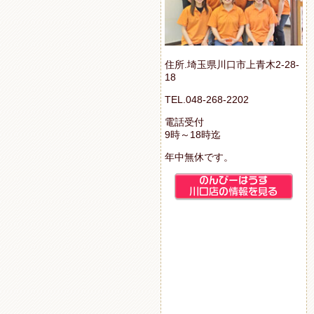
住所.埼玉県川口市上青木2-28-
18
TEL.048-268-2202
電話受付
9時～18時迄
年中無休です。