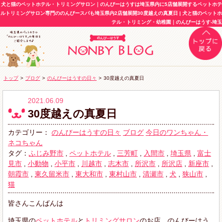
犬と猫のペットホテル・トリミングサロン｜のんびーはうすは埼玉県内に5店舗展開するペットホテ
ルトリミングサロン専門ののんびースパも埼玉県内2店舗展開30度越えの真夏日 | 犬と猫のペットホ
テル・トリミング・幼稚園｜のんびーはうす-埼玉
トップ
>
ブログ
>
のんびーはうすの日々
>
30度越えの真夏日
2021.06.09
30度越えの真夏日
カテゴリー：
のんびーはうすの日々
ブログ
今日のワンちゃん・
ネコちゃん
タグ：
ふじみ野市
,
ペットホテル
,
三芳町
,
入間市
,
埼玉県
,
富士
見市
,
小動物
,
小平市
,
川越市
,
志木市
,
所沢市
,
所沢店
,
新座市
,
朝霞市
,
東久留米市
,
東大和市
,
東村山市
,
清瀬市
,
犬
,
狭山市
,
猫
皆さんこんばんは
埼玉県の
ペットホテル
と
トリミングサロン
のお店、のんびーはう