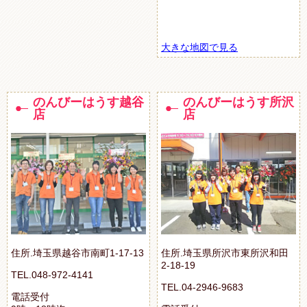
大きな地図で見る
のんびーはうす越谷
のんびーはうす所沢
店
店
住所.埼玉県越谷市南町1-17-13
住所.埼玉県所沢市東所沢和田
2-18-19
TEL.048-972-4141
TEL.04-2946-9683
電話受付