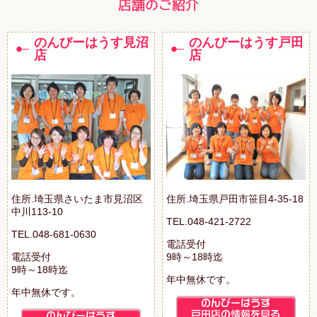
のんびーはうす見沼
のんびーはうす戸田
店
店
住所.埼玉県さいたま市見沼区
住所.埼玉県戸田市笹目4-35-18
中川113-10
TEL.048-421-2722
TEL.048-681-0630
電話受付
電話受付
9時～18時迄
9時～18時迄
年中無休です。
年中無休です。