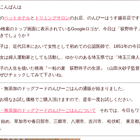
こんばんは
の
ペットホテル
と
トリミングサロン
のお店、のんびーはうす越谷店です
gle検索のトップ画面に表示されているGoogleロゴが、今日は「荻野
きでしょうか？
子は、近代日本において女性として初めての公認医師で、1851年の今日
女は婦人運動家としても活動し、ゆかりのある埼玉県では「埼玉三偉人
子の人生を描いた映画『一粒の麦 荻野吟子の生涯』（山田火砂子監督／
ぜひチェックしてみて下さいね。
・無添加のドッグフードのんびーごはんの通販が始まりました。
お得なお試し価格でご購入頂けますので、是非一度お試しください。
・無添加のドッグフードのんびーごはんについて
それでは、今日もワ
始め、草加市や春日部市、三郷市、八潮市、吉川市、 松伏町、 東京都
。