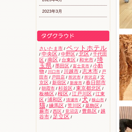
2023年3月
ペットホテル
さいたま市
/
中央区
北区
中野区
千代田
/
/
/
/
埼
南区
区
台東区
和光市
/
/
/
/
玉県
墨田区
小動
/
/
富士見市
/
志木市
物
川越市
戸
/
川口市
/
/
/
文
田市
/
戸田店
/
所沢市
/
所沢店
/
京区
新宿区
春日部市
/
/
新座市
/
杉並区
東京都北区
/
朝霞市
/
/
/
桜区
板橋区
江戸川区
江東
/
/
/
犬
区
浦和区
/
/
清瀬市
/
/
狭山市
/
猫
練馬区
荒川区
葛飾区
/
/
/
/
蕨市
豊島区
越
西区
/
/
見沼店
/
/
足立区
谷市
/
/