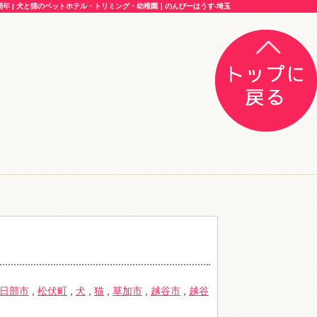
年 | 犬と猫のペットホテル・トリミング・幼稚園｜のんびーはうす-埼玉
日部市
,
松伏町
,
犬
,
猫
,
草加市
,
越谷市
,
越谷