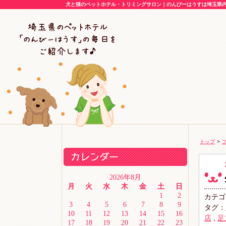
犬と猫のペットホテル・トリミングサロン｜のんびーはうすは埼玉県内に
トップ
>
2026年8月
月
火
水
木
金
土
日
1
2
カテゴ
3
4
5
6
7
8
9
タグ：
10
11
12
13
14
15
16
店
,
足
17
18
19
20
21
22
23