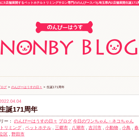
5店舗展開するペットホテルトリミングサロン専門ののんびースパも埼玉県内2店舗展開生誕171周
ブログ
>
のんびーはうすの日々
>
生誕171周年
2022.04.04
生誕171周年
リー：
のんびーはうすの日々
ブログ
今日のワンちゃん・ネコちゃん
トリミング
,
ペットホテル
,
三郷市
,
八潮市
,
吉川市
,
小動物
,
小鳥
,
春
立区
,
野田市