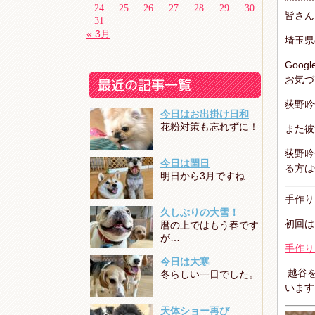
24
25
26
27
28
29
30
皆さん
31
« 3月
埼玉県
Goo
お気づ
荻野吟
今日はお出掛け日和
花粉対策も忘れずに！
また彼
荻野吟
今日は閏日
る方は
明日から3月ですね
手作り
久しぶりの大雪！
初回は
暦の上ではもう春です
が…
手作り
今日は大寒
越谷を
冬らしい一日でした。
います
天体ショー再び