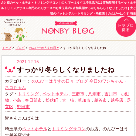
犬と猫のペットホテル・トリミングサロン｜のんびーはうすは埼玉県内に5店舗展開するペットホテ
ルトリミングサロン専門ののんびースパも埼玉県内2店舗展開すっかり冬らしくなりましたね | 犬と
猫のペットホテル・トリミング・幼稚園｜のんびーはうす-埼玉
トップ
>
ブログ
>
のんびーはうすの日々
>
すっかり冬らしくなりましたね
2021.12.15
すっかり冬らしくなりましたね
カテゴリー：
のんびーはうすの日々
ブログ
今日のワンちゃん・
ネコちゃん
タグ：
トリミング
,
ペットホテル
,
三郷市
,
八潮市
,
吉川市
,
小動
物
,
小鳥
,
春日部市
,
松伏町
,
犬
,
猫
,
草加市
,
越谷市
,
越谷店
,
足
立区
,
野田市
皆さんこんばんは
埼玉県の
ペットホテル
と
トリミングサロン
のお店、のんびーはう
す越谷店です。