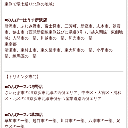
東側で環七通り北側の地域）
■のんびーはうす所沢店
所沢市、ふじみ野市、富士見市、三芳町、新座市、志木市、朝霞
市、狭山市（西武新宿線東側並びに県道8号（川越入間線）東側地
域）入間市の一部、川越市の一部、和光市の一部
東京都
清瀬市、東村山市、東久留米市、東大和市の一部、小平市の一
部、練馬区の一部
【トリミング専門】
■のんびースパ与野店
さいたま市のJR京浜東北線の西側エリア、中央区・大宮区・浦和
区・北区のJR京浜東北線東側かつ産業道路西側エリア
■のんびースパ草加店
草加市の一部、越谷市の一部、川口市の一部、八潮市の一部、足
立区の一部