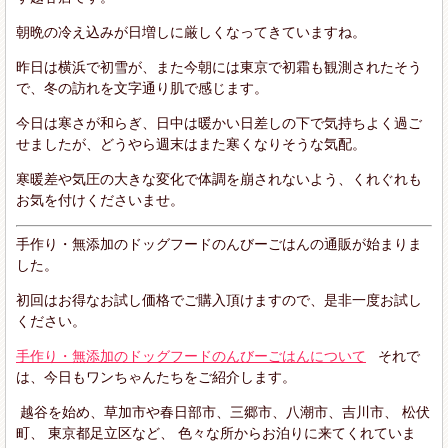
朝晩の冷え込みが日増しに厳しくなってきていますね。
昨日は横浜で初雪が、また今朝には東京で初霜も観測されたそう
で、冬の訪れを文字通り肌で感じます。
今日は寒さが和らぎ、日中は暖かい日差しの下で気持ちよく過ご
せましたが、どうやら週末はまた寒くなりそうな気配。
寒暖差や気圧の大きな変化で体調を崩されないよう、くれぐれも
お気を付けくださいませ。
手作り・無添加のドッグフードのんびーごはんの通販が始まりま
した。
初回はお得なお試し価格でご購入頂けますので、是非一度お試し
ください。
手作り・無添加のドッグフードのんびーごはんについて
それで
は、今日もワンちゃんたちをご紹介します。
越谷を始め、草加市や春日部市、三郷市、八潮市、吉川市、 松伏
町、 東京都足立区など、 色々な所からお泊りに来てくれていま