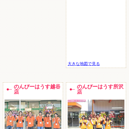
大きな地図で見る
のんびーはうす越谷
のんびーはうす所沢
店
店