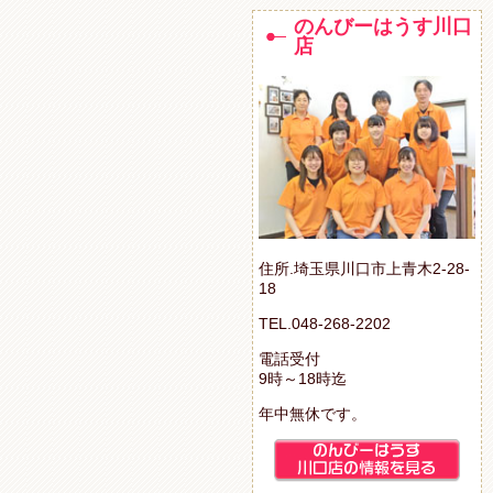
のんびーはうす川口
店
住所.埼玉県川口市上青木2-28-
18
TEL.048-268-2202
電話受付
9時～18時迄
年中無休です。