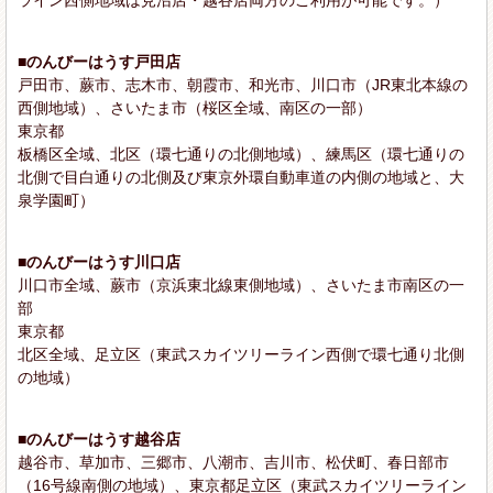
■のんびーはうす戸田店
戸田市、蕨市、志木市、朝霞市、和光市、川口市（JR東北本線の
西側地域）、さいたま市（桜区全域、南区の一部）
東京都
板橋区全域、北区（環七通りの北側地域）、練馬区（環七通りの
北側で目白通りの北側及び東京外環自動車道の内側の地域と、大
泉学園町）
■のんびーはうす川口店
川口市全域、蕨市（京浜東北線東側地域）、さいたま市南区の一
部
東京都
北区全域、足立区（東武スカイツリーライン西側で環七通り北側
の地域）
■のんびーはうす越谷店
越谷市、草加市、三郷市、八潮市、吉川市、松伏町、春日部市
（16号線南側の地域）、東京都足立区（東武スカイツリーライン