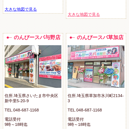
大きな地図で見る
大きな地図で見る
のんびースパ与野店
のんびースパ草加店
住所.埼玉県さいたま市中央区
住所.埼玉県草加市氷川町2134-
新中里5-20-9
3
TEL.048-687-1168
TEL.048-687-1168
電話受付
電話受付
9時～18時迄
9時～18時迄