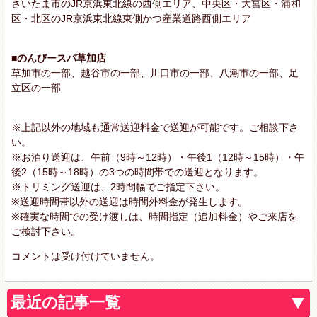
さいたま市のJR京浜東北線の西側エリア、中央区・大宮区・浦和
区・北区のJR京浜東北線東側かつ産業道路西側エリア
■のんびースパ草加店
草加市の一部、越谷市の一部、川口市の一部、八潮市の一部、足
立区の一部
※上記以外の地域も通常送迎料金で送迎が可能です。ご相談下さ
い。
※お泊り送迎は、午前（9時～12時）・午後1（12時～15時）・午
後2（15時～18時）の3つの時間帯での送迎となります。
※トリミング送迎は、2時間幅でご指定下さい。
※送迎時間帯以外の送迎は時間外料金が発生します。
※確実な時間での受け渡しは、時間指定（追加料金）やご来店を
ご検討下さい。
コメントは受け付けていません。
最近の記事一覧