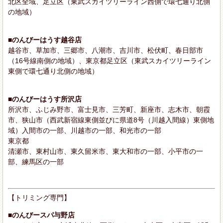
北区全域、足立区（東武スカイツリーライン西側で環七通り北側
の地域）
■のんびーはうす越谷店
越谷市、草加市、三郷市、八潮市、吉川市、松伏町、春日部市
（16号線南側の地域）、東京都足立区（東武スカイツリーライン
東側で環七通り北側の地域）
■のんびーはうす所沢店
所沢市、ふじみ野市、富士見市、三芳町、新座市、志木市、朝霞
市、狭山市（西武新宿線東側並びに県道8号（川越入間線）東側地
域）入間市の一部、川越市の一部、和光市の一部
東京都
清瀬市、東村山市、東久留米市、東大和市の一部、小平市の一
部、練馬区の一部
【トリミング専門】
■のんびースパ与野店