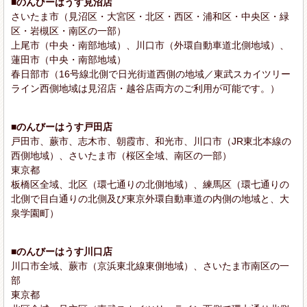
■のんびーはうす見沼店
さいたま市（見沼区・大宮区・北区・西区・浦和区・中央区・緑
区・岩槻区・南区の一部）
上尾市（中央・南部地域）、川口市（外環自動車道北側地域）、
蓮田市（中央・南部地域）
春日部市（16号線北側で日光街道西側の地域／東武スカイツリー
ライン西側地域は見沼店・越谷店両方のご利用が可能です。）
■のんびーはうす戸田店
戸田市、蕨市、志木市、朝霞市、和光市、川口市（JR東北本線の
西側地域）、さいたま市（桜区全域、南区の一部）
東京都
板橋区全域、北区（環七通りの北側地域）、練馬区（環七通りの
北側で目白通りの北側及び東京外環自動車道の内側の地域と、大
泉学園町）
■のんびーはうす川口店
川口市全域、蕨市（京浜東北線東側地域）、さいたま市南区の一
部
東京都