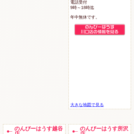
電話受付
9時～18時迄
年中無休です。
大きな地図で見る
のんびーはうす越谷
のんびーはうす所沢
店
店