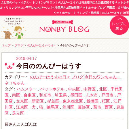
犬と猫のペットホテル・トリミングサロン｜のんびーはうすは埼玉県内に5店舗展開するペットホテ
ルトリミングサロン専門ののんびースパも埼玉県内2店舗展開ペットホテルブログ 戸田店 | 犬と猫の
ペットホテル・トリミング・幼稚園｜のんびーはうす-埼玉
トップ
>
ブログ
>
のんびーはうすの日々
>
今日ののんびーはうす
2019.04.17
今日ののんびーはうす
カテゴリー：
のんびーはうすの日々
ブログ
今日のワンちゃん・
ネコちゃん
タグ：
ハムスター
,
ペットホテル
,
中央区
,
中野区
,
北区
,
千代田
区
,
南区
,
台東区
,
和光市
,
埼玉県
,
墨田区
,
志木市
,
戸田市
,
戸
田店
,
文京区
,
新宿区
,
杉並区
,
東京都北区
,
板橋区
,
桜区
,
江戸
川区
,
江東区
,
犬
,
猫
,
練馬区
,
荒川区
,
葛飾区
,
蕨市
,
西区
,
豊島
区
,
足立区
皆さんこんばんは