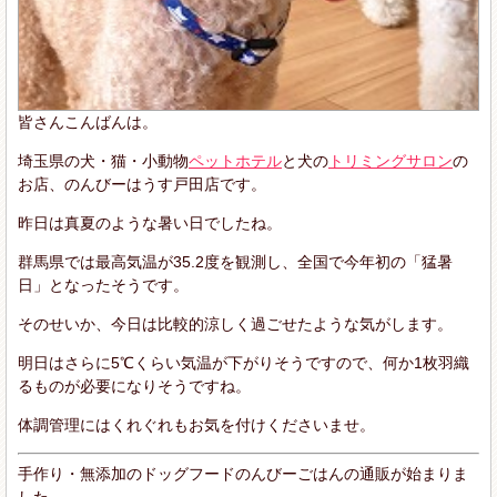
皆さんこんばんは。
埼玉県の犬・猫・小動物
ペットホテル
と犬の
トリミングサロン
の
お店、のんびーはうす戸田店です。
昨日は真夏のような暑い日でしたね。
群馬県では最高気温が35.2度を観測し、全国で今年初の「猛暑
日」となったそうです。
そのせいか、今日は比較的涼しく過ごせたような気がします。
明日はさらに5℃くらい気温が下がりそうですので、何か1枚羽織
るものが必要になりそうですね。
体調管理にはくれぐれもお気を付けくださいませ。
手作り・無添加のドッグフードのんびーごはんの通販が始まりま
した。