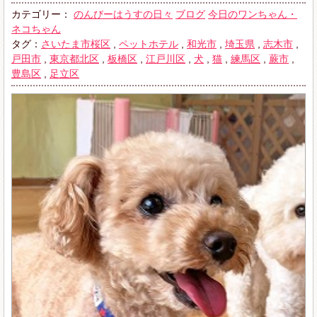
カテゴリー：
のんびーはうすの日々
ブログ
今日のワンちゃん・
ネコちゃん
タグ：
さいたま市桜区
,
ペットホテル
,
和光市
,
埼玉県
,
志木市
,
戸田市
,
東京都北区
,
板橋区
,
江戸川区
,
犬
,
猫
,
練馬区
,
蕨市
,
豊島区
,
足立区