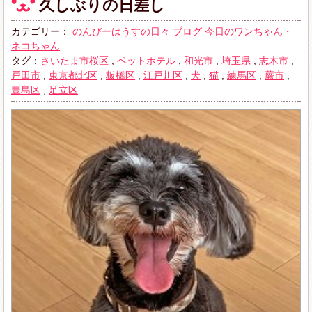
久しぶりの日差し
カテゴリー：
のんびーはうすの日々
ブログ
今日のワンちゃん・
ネコちゃん
タグ：
さいたま市桜区
,
ペットホテル
,
和光市
,
埼玉県
,
志木市
,
戸田市
,
東京都北区
,
板橋区
,
江戸川区
,
犬
,
猫
,
練馬区
,
蕨市
,
豊島区
,
足立区