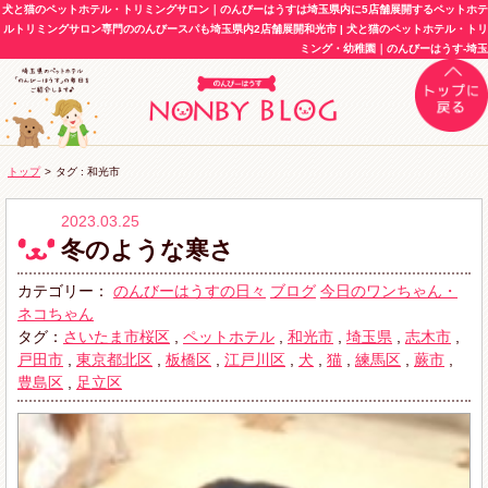
犬と猫のペットホテル・トリミングサロン｜のんびーはうすは埼玉県内に5店舗展開するペットホテ
ルトリミングサロン専門ののんびースパも埼玉県内2店舗展開和光市 | 犬と猫のペットホテル・トリ
ミング・幼稚園｜のんびーはうす-埼玉
トップ
>
タグ : 和光市
2023.03.25
冬のような寒さ
カテゴリー：
のんびーはうすの日々
ブログ
今日のワンちゃん・
ネコちゃん
タグ：
さいたま市桜区
,
ペットホテル
,
和光市
,
埼玉県
,
志木市
,
戸田市
,
東京都北区
,
板橋区
,
江戸川区
,
犬
,
猫
,
練馬区
,
蕨市
,
豊島区
,
足立区