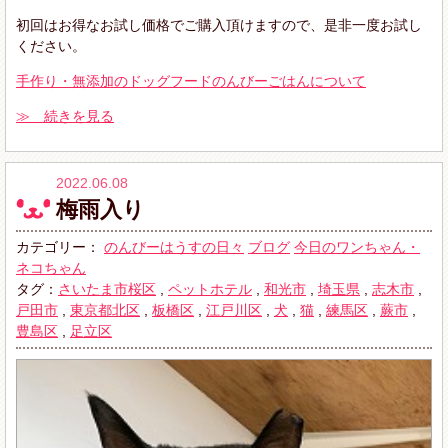
初回はお得なお試し価格でご購入頂けますので、是非一度お試し
ください。
手作り・無添加のドッグフードのんびーごはんについて
≫ 続きを見る
2022.06.08
梅雨入り
カテゴリー：
のんびーはうすの日々
ブログ
今日のワンちゃん・
ネコちゃん
タグ：
さいたま市桜区
,
ペットホテル
,
和光市
,
埼玉県
,
志木市
,
戸田市
,
東京都北区
,
板橋区
,
江戸川区
,
犬
,
猫
,
練馬区
,
蕨市
,
豊島区
,
足立区