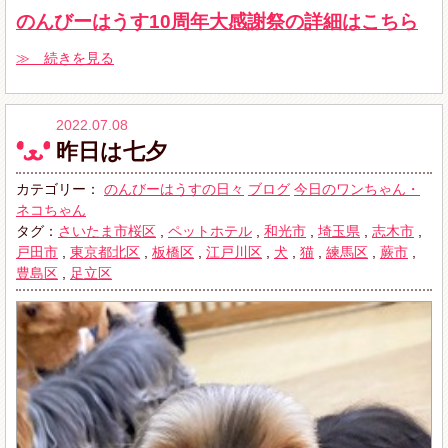
のんびーはうす10周年大感謝祭の詳細はこちら
≫ 続きを見る
2022.07.08
昨日は七夕
カテゴリー：
のんびーはうすの日々
ブログ
今日のワンちゃん・
ネコちゃん
タグ：
さいたま市桜区
,
ペットホテル
,
和光市
,
埼玉県
,
志木市
,
戸田市
,
東京都北区
,
板橋区
,
江戸川区
,
犬
,
猫
,
練馬区
,
蕨市
,
豊島区
,
足立区