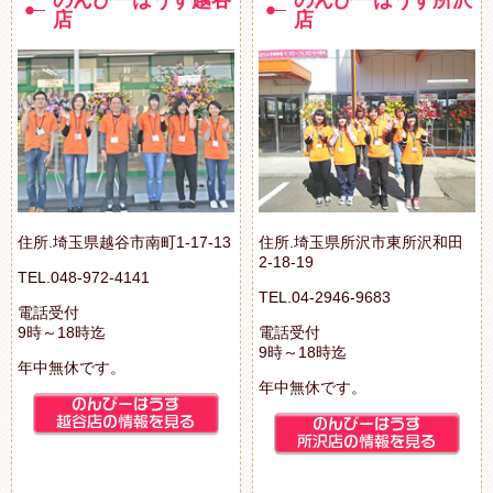
のんびーはうす越谷
のんびーはうす所沢
店
店
住所.埼玉県越谷市南町1-17-13
住所.埼玉県所沢市東所沢和田
2-18-19
TEL.048-972-4141
TEL.04-2946-9683
電話受付
9時～18時迄
電話受付
9時～18時迄
年中無休です。
年中無休です。